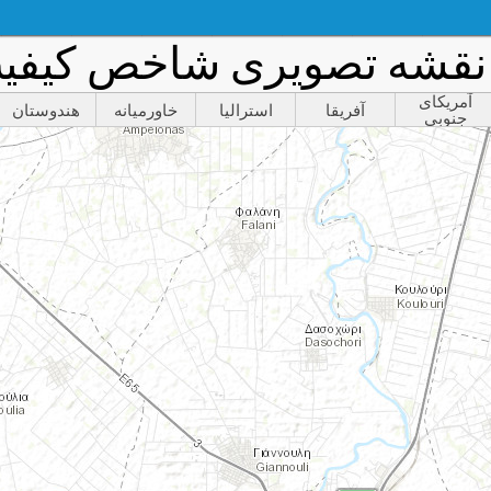
آمریکای
آفریقا
استرالیا
خاورمیانه
هندوستان
جنوبی