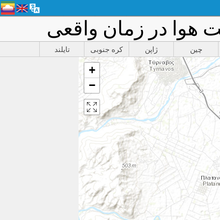
چین
ژاپن
کره جنوبی
تایلند
+
−