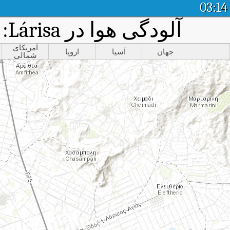
03:14
آلودگی هوا در Lárisa: نقشه تصویری شاخص کیفیت هوا در زمان واقعی
آمریکای
جهان
آسیا
اروپا
شمالی