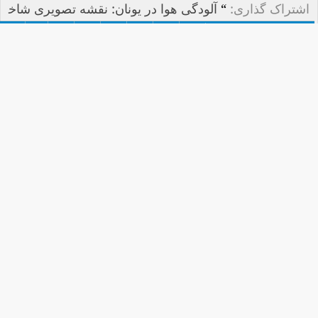
اشتراک گذاری:
“
آلودگی هوا در یونان: نقشه تصویری شاخ
ص کیفیت هوا در زمان واقعی
”
صفحه اصلی
https://aqicn.org/map/greece/fa/
اشتراک گذاری: “
هوای امروز چقدر آلوده است؟ نقشه آ
لودگی هوا در زمان واقعی را برای بیش از 100 کشور ب
ررسی کنید.
”
https://aqicn.org/here/fa/
یا ایستگاه های کیفیت هوا را در منطقه خود می شناسید؟
چرا
با ایستگاه کیفیت هوای خود در نقشه شرکت نمی کنید؟