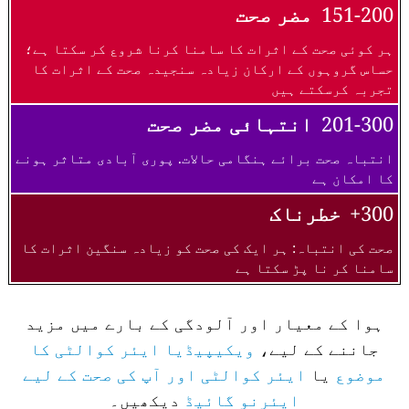
151-200
مضر صحت
ہر کوئی صحت کے اثرات کا سامنا کرنا شروع کر سکتا ہے؛
حساس گروہوں کے ارکان زیادہ سنجیدہ صحت کے اثرات کا
تجربہ کرسکتے ہیں
201-300
انتہائی مضر صحت
انتباہ صحت برائے ہنگامی حالات. پوری آبادی متاثر ہونے
کا امکان ہے
300+
خطرناک
صحت کی انتباہ: ہر ایک کی صحت کو زیادہ سنگین اثرات کا
سامنا کر نا پڑ سکتا ہے
ہوا کے معیار اور آلودگی کے بارے میں مزید
جاننے کے لیے،
ویکیپیڈیا ایئر کوالٹی کا
موضوع
یا
ایئر کوالٹی اور آپ کی صحت کے لیے
ایئرنو گائیڈ
دیکھیں۔