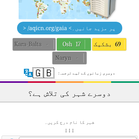
پر مزید جانیں۔
> aqicn.org/gaia/ <
69
بشکیک
17
Osh
-
Kara-Balta
Naryn
-
🇬🇧
دوسری زبانوں کے لیے ترجمہ:
دوسرے شہر کی تلاش ہے؟
شہر کا نام درج کریں۔
↓ ↓ ↓