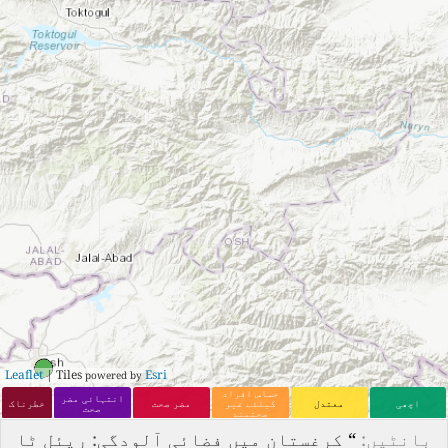
Leaflet
| Tiles
Esri
powered by
حساس افراد
انتہائی مضر
اچھی
معتدل
کیلئے غیر
مضر صحت
خطرناک
صحت
صحتمند
بانٹیں:
“
کرغستان میں فضائی آلودگی: ریئل ٹا