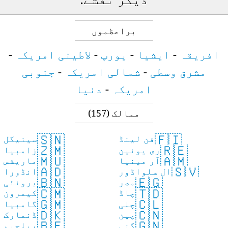
براعظموں
افریقہ
-
ایشیا
-
یورپ
-
لاطینی امریکہ
-
مشرق وسطی
-
شمالی امریکہ
-
جنوبی
امریکہ
-
دنیا
ممالک
(157)
🇸🇳
🇫🇮
فن لینڈ
سینیگل
🇿🇲
🇷🇪
ری یونین
زامبیا
🇲🇺
🇦🇲
آر مینیا
ماریشس
🇦🇩
🇸🇻
ال سلواڈور
انڈورا
🇧🇳
🇪🇬
مصر
برونئی
🇨🇲
🇹🇩
چاڈ
کیمرون
🇬🇲
🇨🇱
چلی
گامبیا
🇩🇰
🇨🇳
چین
ڈنمارک
🇧🇪
🇬🇳
گنی
بیلجیم