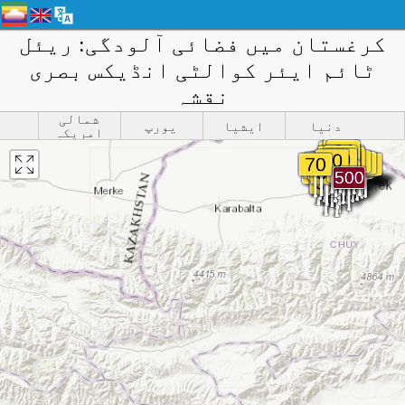
کرغستان میں فضائی آلودگی: ریئل
ٹائم ایئر کوالٹی انڈیکس بصری
نقشہ
شمالی
دنیا
ایشیا
یورپ
امریکہ