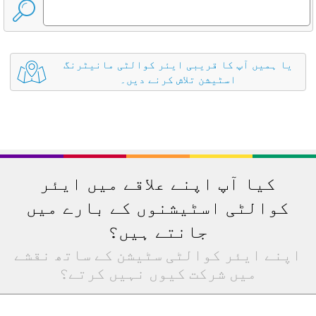
یا ہمیں آپ کا قریبی ایئر کوالٹی مانیٹرنگ
اسٹیشن تلاش کرنے دیں۔
کیا آپ اپنے علاقے میں ایئر
کوالٹی اسٹیشنوں کے بارے میں
جانتے ہیں؟
اپنے ایئر کوالٹی سٹیشن کے ساتھ نقشے
میں شرکت کیوں نہیں کرتے؟