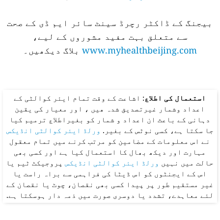
بیجنگ کے ڈاکٹر رچرڈ سینٹ سائر ایم ڈی کے صحت
سے متعلق بہت مفید مشوروں کے لیے،
www.myhealthbeijing.com
بلاگ دیکھیں۔
استعمال کی اطلاع
: اشاعت کے وقت تمام ایئر کوالٹی کے
اعداد وشمار غیرتصدیق شدہ ھیں ، اور معیار کی یقین
دہانی کے باعث ان اعداد و شمار کو بغیراطلاع ترمیم کیا
جا سکتا ہے، کسی نوٹس کے بغیر.
ورلڈ ایئر کوالٹی انڈیکس
نے اس معلومات کے مضامین کو مرتب کرنے میں تمام معقول
مہارت اور دیکھ بھال کا استعمال کیا ہے اور کسی بھی
حالت میں نہیں
ورلڈ ایئر کوالٹی انڈیکس
پروجیکٹ ٹیم یا
اس کے ایجنٹوں کو اس ڈیٹا کی فراہمی سے براہ راست یا
غیر مستقیم طور پر پیدا کسی بھی نقصان، چوٹ یا نقصان کے
لئے معاہدے، تشدد یا دوسری صورت میں ذمہ دار ہوسکتا ہے.