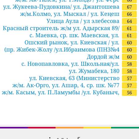
ул. Жукеева-Пудовкина/ ул. Джантошева
67
ж/м.Колмо, ул. Мыскал / ул. Кеңеш
66
Улица Аула / ул элебесова
64
Красный строитель ж/м ул. Адырская 89/
61
с. Маевка, ср. шк. Маевская, ул.
ул Нурекска
61
Ошский рынок, ул. Киевская / ул.
Октябрьская 1
60
Бейшеналиев
пр. Жибек-Жолу /ул.Ибраимова (ПНЗ№4)
60
Дордой ж/м
60
с. Новопавловка, ул. Школьная/ул.
58
Крупска
ул. Жумабека, 180
58
ул. Киевская, 63 (Министерство
57
экономики
ж/м. Ак-Орго, ул. Ашар, 4, ср. шк. №77
57
ж/м. Касым, ул. П.Ламумбы /ул. Кубаныч,
56
دیگر نقشے: