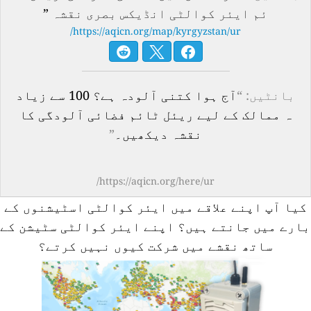
ئم ایئر کوالٹی انڈیکس بصری نقشہ
”
https://aqicn.org/map/kyrgyzstan/ur/
بانٹیں: “
آج ہوا کتنی آلودہ ہے؟ 100 سے زیاد
ہ ممالک کے لیے ریئل ٹائم فضائی آلودگی کا
نقشہ دیکھیں۔
”
https://aqicn.org/here/ur/
کیا آپ اپنے علاقے میں ایئر کوالٹی اسٹیشنوں کے
ارے میں جانتے ہیں؟
اپنے ایئر کوالٹی سٹیشن کے
ساتھ نقشے میں شرکت کیوں نہیں کرتے؟