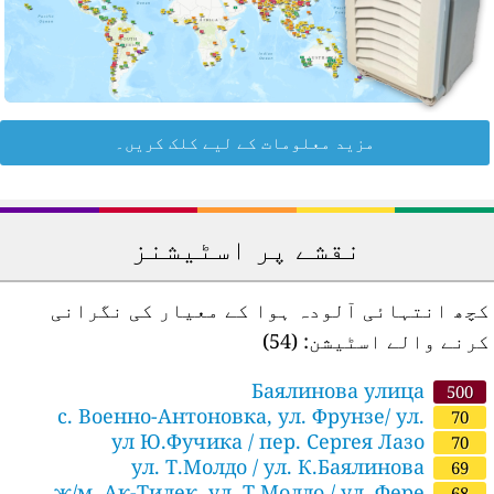
مزید معلومات کے لیے کلک کریں۔
نقشے پر اسٹیشنز
چھ انتہائی آلودہ ہوا کے معیار کی نگرانی
رنے والے اسٹیشن:
(54)
Баялинова улица
500
с. Военно-Антоновка, ул. Фрунзе/ ул.
70
Школьна
ул Ю.Фучика / пер. Сергея Лазо
70
ул. Т.Молдо / ул. К.Баялинова
69
ж/м. Ак-Тилек, ул. Т.Молдо / ул. Фере
68