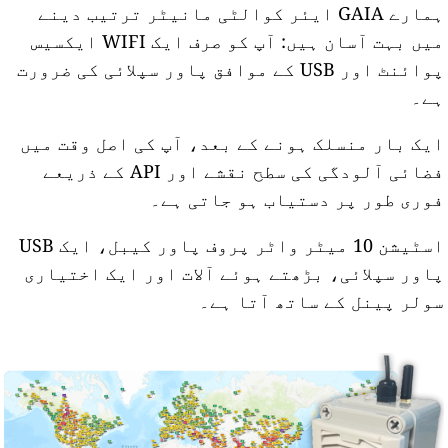
ہمارے GAIA ایئر کوالٹی مانیٹر ترتیب دینے
میں بہت آسان ہیں: آپ کو صرف ایک WIFI ایکسیس
پوائنٹ اور USB کے موافق پاور سپلائی کی ضرورت
ے۔
یک بار منسلک ہونے کے بعد، آپ کی اصل وقت میں
فضائی آلودگی کی سطح نقشے اور API کے ذریعے
وری طور پر دستیاب ہو جاتی ہے۔
اسٹیشن 10 میٹر واٹر پروف پاور کیبل، ایک USB
اور سپلائی، بڑھتے ہوئے آلات اور ایک اختیاری
ولر پینل کے ساتھ آتا ہے۔