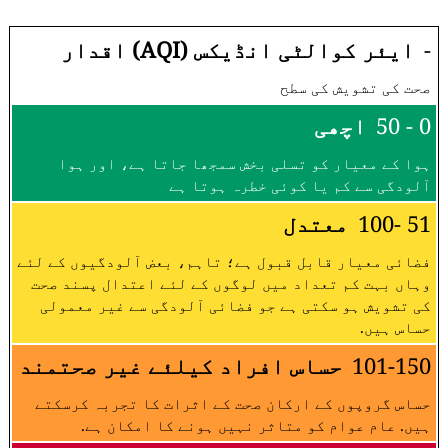
-
ایئر کوالٹی انڈیکس (AQI) اقدار
صحت کی تشویش کی سطح
0 - 50
اچھی
ہوا کے معیار کو تسلی بخش سمجھا جاتا ہے، اور ہوا
آلودگی سے کم یا کوئی خطرہ ہوتا ہے
51 -100
معتدل
فضائی معیار قابل قبول ہے؛ تاہم، بعض آلودگیوں کے لئے
وہاں بہت کم تعداد میں لوگوں کے لئے اعتدال پسند صحت
کی تشویش ہو سکتی ہے جو فضائی آلودگی سے غیر معمولی
حساس ہیں.
101-150
حساس افراد کیلئے غیر صحتمند
حساس گروپوں کے ارکان صحت کے اثرات کا تجربہ کرسکتے
ہیں. عام عوام کو متاثر نہیں ہونے کا امکان ہے.