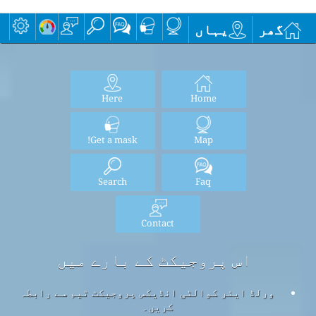
گھر
یہاں
Here
Home
Get a mask!
Map
Search
Faq
Contact
اس پروجیکٹ کے بارے میں
ورلڈ ایئر کوالٹی انڈیکس پروجیکٹ ٹیم سے رابطہ
کریں۔