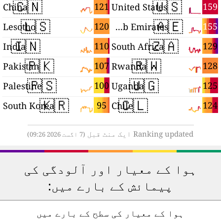
🇨🇳
🇺🇸
6
121
159
China
United States
🇱🇸
🇦🇪
5
120
155
Lesotho
United Arab Emirates
🇮🇳
🇿🇦
4
110
129
India
South Africa
🇵🇰
🇷🇼
9
107
128
Pakistan
Rwanda
🇵🇸
🇺🇬
9
100
125
Palestine
Uganda
🇰🇷
🇨🇱
7
95
124
South Korea
Chile
Ranking updated ایک منٹ قبل
(7 اگست 2026 09:26)
ہوا کے معیار اور آلودگی کی
پیمائش کے بارے میں:
ہوا کے معیار کی سطح کے بارے میں