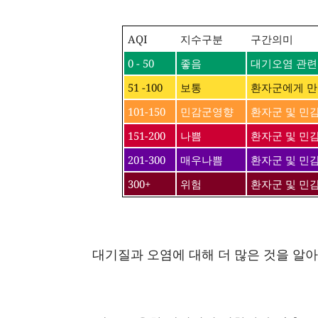
AQI
지수구분
구간의미
0 - 50
좋음
대기오염 관련
51 -100
보통
환자군에게 만
101-150
민감군영향
환자군 및 민
151-200
나쁨
환자군 및 민감
201-300
매우나쁨
환자군 및 민
300+
위험
환자군 및 민
대기질과 오염에 대해 더 많은 것을 알