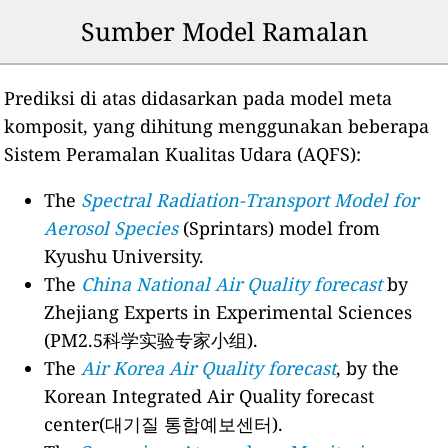
Sumber Model Ramalan
Prediksi di atas didasarkan pada model meta
komposit, yang dihitung menggunakan beberapa
Sistem Peramalan Kualitas Udara (AQFS):
The
Spectral Radiation-Transport Model for
Aerosol Species
(Sprintars) model from
Kyushu University.
The
China National Air Quality forecast
by
Zhejiang Experts in Experimental Sciences
(PM2.5科学实验专家小组).
The
Air Korea Air Quality forecast
, by the
Korean Integrated Air Quality forecast
center(대기질 통합예보센터).