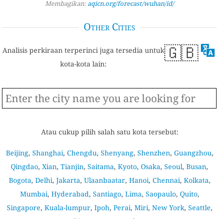
Membagikan:
aqicn.org/forecast/wuhan/id/
Other Cities
🇬🇧
Analisis perkiraan terperinci juga tersedia untuk
kota-kota lain:
Atau cukup pilih salah satu kota tersebut:
Beijing
,
Shanghai
,
Chengdu
,
Shenyang
,
Shenzhen
,
Guangzhou
,
Qingdao
,
Xian
,
Tianjin
,
Saitama
,
Kyoto
,
Osaka
,
Seoul
,
Busan
,
Bogota
,
Delhi
,
Jakarta
,
Ulaanbaatar
,
Hanoi
,
Chennai
,
Kolkata
,
Mumbai
,
Hyderabad
,
Santiago
,
Lima
,
Saopaulo
,
Quito
,
Singapore
,
Kuala-lumpur
,
Ipoh
,
Perai
,
Miri
,
New York
,
Seattle
,