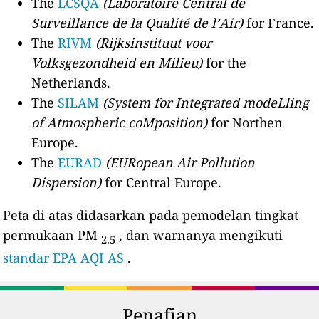
The
LCSQA
(Laboratoire Central de
Surveillance de la Qualité de l’Air)
for France.
The
RIVM
(Rijksinstituut voor
Volksgezondheid en Milieu)
for the
Netherlands.
The
SILAM
(System for Integrated modeLling
of Atmospheric coMposition)
for Northen
Europe.
The
EURAD
(EURopean Air Pollution
Dispersion)
for Central Europe.
Peta di atas didasarkan pada pemodelan tingkat
permukaan PM
, dan warnanya mengikuti
2.5
standar EPA AQI AS
.
Penafian