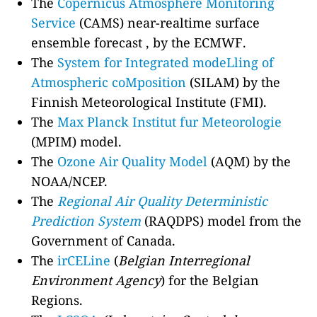
The
Copernicus Atmosphere Monitoring
Service
(CAMS) near-realtime surface
ensemble forecast , by the ECMWF.
The
System for Integrated modeLling of
Atmospheric coMposition
(SILAM) by the
Finnish Meteorological Institute (FMI).
The
Max Planck Institut fur Meteorologie
(MPIM) model.
The
Ozone Air Quality Model
(AQM) by the
NOAA/NCEP.
The
Regional Air Quality Deterministic
Prediction System
(RAQDPS) model from the
Government of Canada.
The
irCELine
(
Belgian Interregional
Environment Agency
) for the Belgian
Regions.