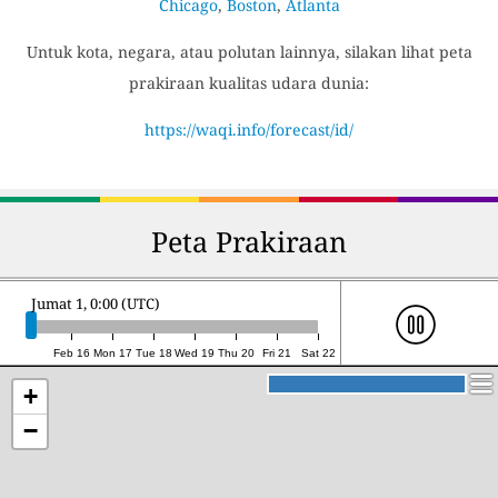
Chicago
,
Boston
,
Atlanta
Untuk kota, negara, atau polutan lainnya, silakan lihat peta
prakiraan kualitas udara dunia:
https://waqi.info/forecast/id/
Peta Prakiraan
Jumat 1, 0:00 (UTC)
Feb 16
Mon 17
Tue 18
Wed 19
Thu 20
Fri 21
Sat 22
+
−