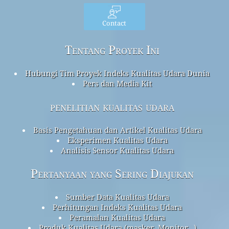
Contact
Tentang Proyek Ini
Hubungi Tim Proyek Indeks Kualitas Udara Dunia
Pers dan Media Kit
penelitian kualitas udara
Basis Pengetahuan dan Artikel Kualitas Udara
Eksperimen Kualitas Udara
Analisis Sensor Kualitas Udara
Pertanyaan yang Sering Diajukan
Sumber Data Kualitas Udara
Perhitungan Indeks Kualitas Udara
Peramalan Kualitas Udara
Produk Kualitas Udara (masker, Monitor…)