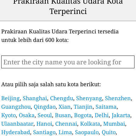
Prakiraan Kualitas Udara Kota
Terperinci
Prakiraan Kualitas Udara Terperinci tersedia
untuk lebih dari 600 kota:
Atau pilih saja salah satu kota berikut:
Beijing
,
Shanghai
,
Chengdu
,
Shenyang
,
Shenzhen
,
Guangzhou
,
Qingdao
,
Xian
,
Tianjin
,
Saitama
,
Kyoto
,
Osaka
,
Seoul
,
Busan
,
Bogota
,
Delhi
,
Jakarta
,
Ulaanbaatar
,
Hanoi
,
Chennai
,
Kolkata
,
Mumbai
,
Hyderabad
,
Santiago
,
Lima
,
Saopaulo
,
Quito
,