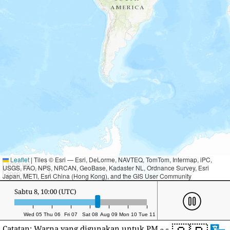
Leaflet
|
Tiles © Esri — Esri, DeLorme, NAVTEQ, TomTom, Intermap, iPC,
3000 km
USGS, FAO, NPS, NRCAN, GeoBase, Kadaster NL, Ordnance Survey, Esri
2000 mi
Japan, METI, Esri China (Hong Kong), and the GIS User Community
Sabtu 8, 23:00 (UTC)
Wed 05
Thu 06
Fri 07
Sat 08
Aug 09
Mon 10
Tue 11
Catatan: Warna yang digunakan untuk PM