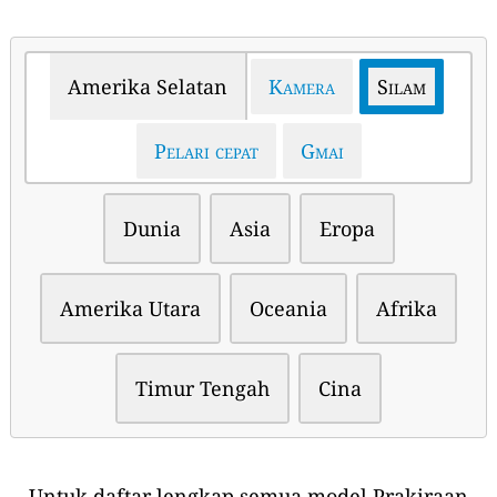
Amerika Selatan
Kamera
Silam
Pelari cepat
Gmai
Dunia
Asia
Eropa
Amerika Utara
Oceania
Afrika
Timur Tengah
Cina
Untuk daftar lengkap semua model Prakiraan