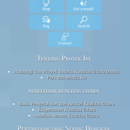
Map
Get a mask!
Faq
Search
Contact
Tentang Proyek Ini
Hubungi Tim Proyek Indeks Kualitas Udara Dunia
Pers dan Media Kit
penelitian kualitas udara
Basis Pengetahuan dan Artikel Kualitas Udara
Eksperimen Kualitas Udara
Analisis Sensor Kualitas Udara
Pertanyaan yang Sering Diajukan