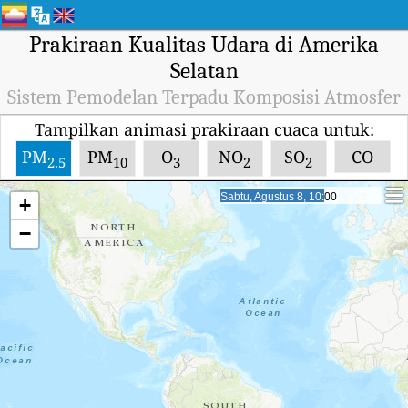
Prakiraan Kualitas Udara di Amerika
Selatan
Sistem Pemodelan Terpadu Komposisi Atmosfer
Tampilkan animasi prakiraan cuaca untuk:
PM
PM
O
NO
SO
CO
2.5
10
3
2
2
Sabtu, Agustus 8, 23:00
Sabtu, Agustus 8, 23:00
+
−