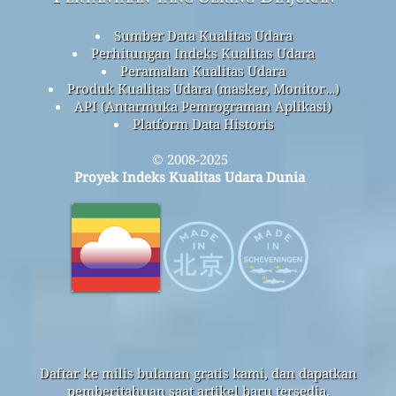
Sumber Data Kualitas Udara
Perhitungan Indeks Kualitas Udara
Peramalan Kualitas Udara
Produk Kualitas Udara (masker, Monitor…)
API (Antarmuka Pemrograman Aplikasi)
Platform Data Historis
© 2008-2025
Proyek Indeks Kualitas Udara Dunia
Daftar ke milis bulanan gratis kami, dan dapatkan
pemberitahuan saat artikel baru tersedia.