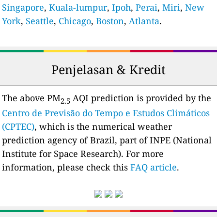
Singapore
,
Kuala-lumpur
,
Ipoh
,
Perai
,
Miri
,
New
York
,
Seattle
,
Chicago
,
Boston
,
Atlanta
.
Penjelasan & Kredit
The above PM
AQI prediction is provided by the
2.5
Centro de Previsão do Tempo e Estudos Climáticos
(CPTEC)
, which is the numerical weather
prediction agency of Brazil, part of INPE (National
Institute for Space Research). For more
information, please check this
FAQ article
.