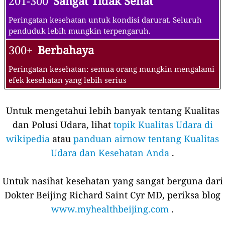
201-300
Sangat Tidak Sehat
Peringatan kesehatan untuk kondisi darurat. Seluruh
penduduk lebih mungkin terpengaruh.
300+
Berbahaya
Peringatan kesehatan: semua orang mungkin mengalami
efek kesehatan yang lebih serius
Untuk mengetahui lebih banyak tentang Kualitas
dan Polusi Udara, lihat
topik Kualitas Udara di
wikipedia
atau
panduan airnow tentang Kualitas
Udara dan Kesehatan Anda
.
Untuk nasihat kesehatan yang sangat berguna dari
Dokter Beijing Richard Saint Cyr MD, periksa blog
www.myhealthbeijing.com
.