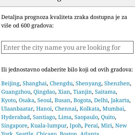
Detaljna prognoza kvaliteta zraka dostupna je za
više od 600 gradova:
Ili jednostavno odaberite bilo koji od ovih gradova:
Beijing
,
Shanghai
,
Chengdu
,
Shenyang
,
Shenzhen
,
Guangzhou
,
Qingdao
,
Xian
,
Tianjin
,
Saitama
,
Kyoto
,
Osaka
,
Seoul
,
Busan
,
Bogota
,
Delhi
,
Jakarta
,
Ulaanbaatar
,
Hanoi
,
Chennai
,
Kolkata
,
Mumbai
,
Hyderabad
,
Santiago
,
Lima
,
Saopaulo
,
Quito
,
Singapore
,
Kuala-lumpur
,
Ipoh
,
Perai
,
Miri
,
New
York
,
Seattle
,
Chicago
,
Boston
,
Atlanta
.