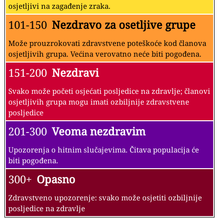
osjetljivi na zagađenje zraka.
101-150
Nezdravo za osetljive grupe
Može prouzrokovati zdravstvene poteškoće kod članova
osjetljivih grupa. Većina verovatno neće biti pogođena.
151-200
Nezdravi
Svako može početi osjećati posljedice na zdravlje; članovi
osjetljivih grupa mogu imati ozbiljnije zdravstvene
posljedice
201-300
Veoma nezdravim
Upozorenja o hitnim slučajevima. Čitava populacija će
biti pogođena.
300+
Opasno
Zdravstveno upozorenje: svako može osjetiti ozbiljnije
posljedice na zdravlje