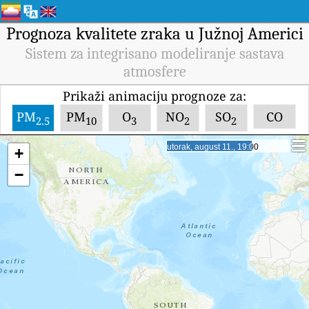
Prognoza kvalitete zraka u Južnoj Americi
Sistem za integrisano modeliranje sastava
atmosfere
Prikaži animaciju prognoze za:
PM
PM
O
NO
SO
CO
2.5
10
3
2
2
srijeda, august 12., 7:00
srijeda, august 12., 7:00
+
−