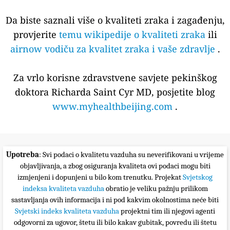
Da biste saznali više o kvaliteti zraka i zagađenju,
provjerite
temu wikipedije o kvaliteti zraka
ili
airnow vodiču za kvalitet zraka i vaše zdravlje
.
Za vrlo korisne zdravstvene savjete pekinškog
doktora Richarda Saint Cyr MD, posjetite blog
www.myhealthbeijing.com
.
Upotreba
: Svi podaci o kvalitetu vazduha su neverifikovani u vrijeme
objavljivanja, a zbog osiguranja kvaliteta ovi podaci mogu biti
izmjenjeni i dopunjeni u bilo kom trenutku. Projekat
Svjetskog
indeksa kvaliteta vazduha
obratio je veliku pažnju prilikom
sastavljanja ovih informacija i ni pod kakvim okolnostima neće biti
Svjetski indeks kvaliteta vazduha
projektni tim ili njegovi agenti
odgovorni za ugovor, štetu ili bilo kakav gubitak, povredu ili štetu