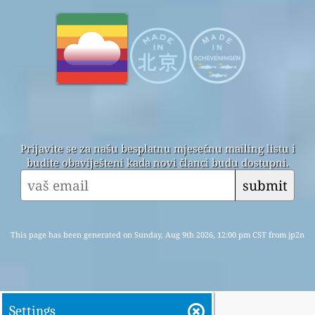
Prijavite se za našu besplatnu mjesečnu mailing listu i
budite obaviješteni kada novi članci budu dostupni.
submit
This page has been generated on Sunday, Aug 9th 2026, 12:00 pm CST from jp2n
Settings