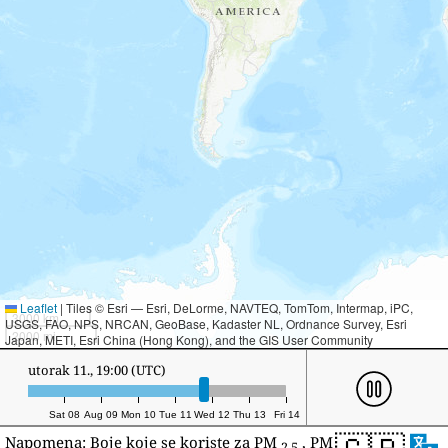
Leaflet
|
Tiles © Esri — Esri, DeLorme, NAVTEQ, TomTom, Intermap, iPC,
3000 km
USGS, FAO, NPS, NRCAN, GeoBase, Kadaster NL, Ordnance Survey, Esri
2000 mi
Japan, METI, Esri China (Hong Kong), and the GIS User Community
srijeda 12., 7:00 (UTC)
Sat 08
Aug 09
Mon 10
Tue 11
Wed 12
Thu 13
Fri 14
Napomena: Boje koje se koriste za PM
, PM
2,5