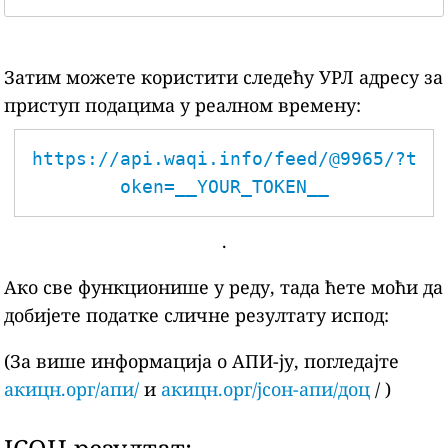
Затим можете користити следећу УРЛ адресу за
приступ подацима у реалном времену:
https://api.waqi.info/feed/@9965/?t
oken=__YOUR_TOKEN__
.
Ако све функционише у реду, тада ћете моћи да
добијете податке сличне резултату испод:
(За више информација о АПИ-ју, погледајте
акицн.орг/апи/
и
акицн.орг/јсон-апи/доц
/ )