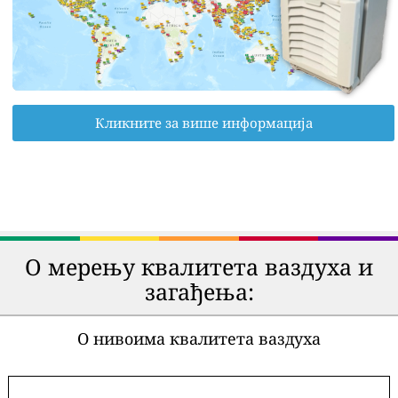
Кликните за више информација
О мерењу квалитета ваздуха и
загађења:
О нивоима квалитета ваздуха
-