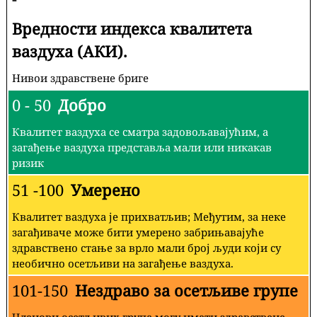
Вредности индекса квалитета
ваздуха (АКИ).
Нивои здравствене бриге
0 - 50
Добро
Квалитет ваздуха се сматра задовољавајућим, а
загађење ваздуха представља мали или никакав
ризик
51 -100
Умерено
Квалитет ваздуха је прихватљив; Међутим, за неке
загађиваче може бити умерено забрињавајуће
здравствено стање за врло мали број људи који су
необично осетљиви на загађење ваздуха.
101-150
Нездраво за осетљиве групе
Чланови осетљивих група могу имати здравствене