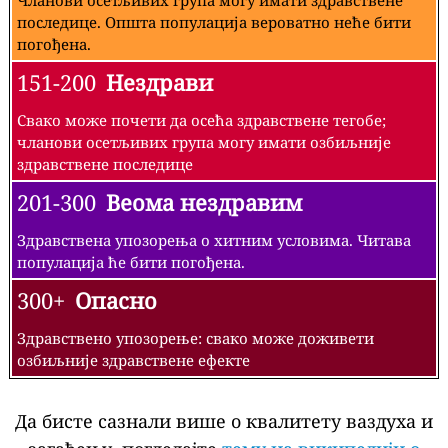
последице. Општа популација вероватно неће бити
погођена.
151-200
Нездрави
Свако може почети да осећа здравствене тегобе;
чланови осетљивих група могу имати озбиљније
здравствене последице
201-300
Веома нездравим
Здравствена упозорења о хитним условима. Читава
популација ће бити погођена.
300+
Опасно
Здравствено упозорење: свако може доживети
озбиљније здравствене ефекте
Да бисте сазнали више о квалитету ваздуха и