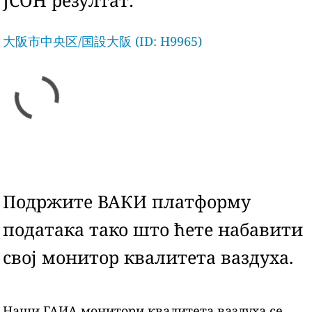
ЈСОН резултат:
大阪市中央区/国設大阪 (ID: H9965)
Подржите ВАКИ платформу
података тако што ћете набавити
свој монитор квалитета ваздуха.
Наши ГАИА монитори квалитета ваздуха се