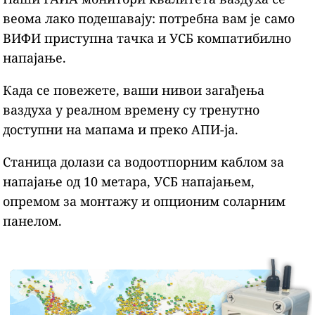
веома лако подешавају: потребна вам је само
ВИФИ приступна тачка и УСБ компатибилно
напајање.
Када се повежете, ваши нивои загађења
ваздуха у реалном времену су тренутно
доступни на мапама и преко АПИ-ја.
Станица долази са водоотпорним каблом за
напајање од 10 метара, УСБ напајањем,
опремом за монтажу и опционим соларним
панелом.