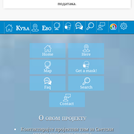
података.
Кућа
Ево
Home
Here
Map
Get a mask!
Faq
Search
Contact
О овом пројекту
Контактирајте пројектни тим за Светски
индекс квалитета ваздуха