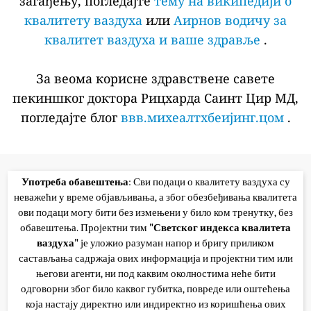
загађењу, погледајте
тему на википедији о
квалитету ваздуха
или
Аирнов водичу за
квалитет ваздуха и ваше здравље
.
За веома корисне здравствене савете
пекиншког доктора Рицхарда Саинт Цир МД,
погледајте блог
ввв.михеалтхбеијинг.цом
.
Употреба обавештења
: Сви подаци о квалитету ваздуха су
неважећи у време објављивања, а због обезбеђивања квалитета
ови подаци могу бити без измењени у било ком тренутку, без
обавештења. Пројектни тим
"Светског индекса квалитета
ваздуха"
је уложио разуман напор и бригу приликом
састављања садржаја ових информација и пројектни тим или
његови агенти, ни под каквим околностима неће бити
одговорни због било каквог губитка, повреде или оштећења
која настају директно или индиректно из коришћења ових