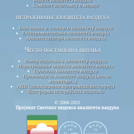
Комплет за штампу и медије
истраживање квалитета ваздуха
База знања и чланци о квалитету ваздуха
Експериментисање квалитета ваздуха
Анализа сензора квалитета ваздуха
Често постављана питања
Извор података о квалитету ваздуха
Израчунавање индекса квалитета ваздуха
Прогноза квалитета ваздуха
Производи за квалитет ваздуха (маске,
монитори...)
АПИ (апликациони програмски интерфејс)
Платформа историјских података
© 2008-2025
Пројекат Светског индекса квалитета ваздуха