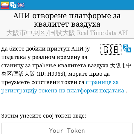
АПИ отворене платформе за
квалитет ваздуха
大阪市中央区/国設大阪 Real-Time data API
🇬🇧
Да бисте добили приступ АПИ-ју
података у реалном времену за
станицу за праћење квалитета ваздуха 大阪市中
央区/国設大阪 (ID: H9965), морате прво да
преузмете сопствени токен са
странице за
регистрацију токена на платформи података
.
Затим унесите свој токен овде: