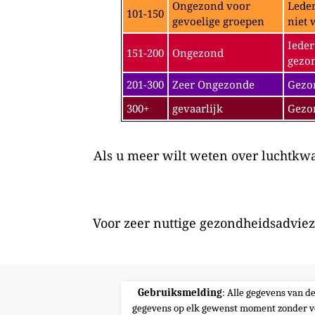
Ongezond voor
Leden
101-150
gevoelige groepen
niet 
Ieder
151-200
Ongezond
gezon
201-300
Zeer Ongezonde
Gezon
300+
gevaarlijk
Gezo
Als u meer wilt weten over luchtkwal
Voor zeer nuttige gezondheidsadviez
Gebruiksmelding
: Alle gegevens van d
gegevens op elk gewenst moment zonder v