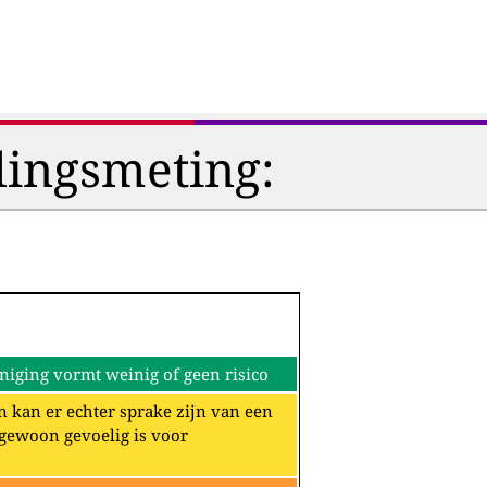
lingsmeting:
iging vormt weinig of geen risico
n kan er echter sprake zijn van een
ngewoon gevoelig is voor