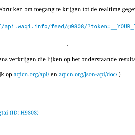
bruiken om toegang te krijgen tot de realtime gege
//api.waqi.info/feed/@9808/?token=__YOUR_
.
ens verkrijgen die lijken op het onderstaande resulta
ijk op
aqicn.org/api/
en
aqicn.org/json-api/doc/
)
tai (ID: H9808)