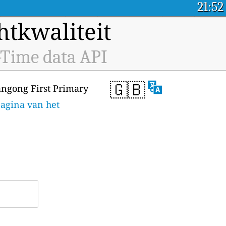
21:52
tkwaliteit
-Time data API
🇬🇧
angong First Primary
pagina van het