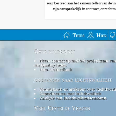
zorg besteed aan het samenstellen van de i
zijn aansprakelijk in contract, onrechtma
Thuis
Hier
Over dit project
Neem contact op met het projectteam va
Air Quality Index
Pers- en mediakit
onderzoek naar luchtkwaliteit
Kennisbank en artikelen over luchtkwali
Experimenten met luchtkwaliteit
Analyse van luchtkwaliteitsensoren
Veel Gestelde Vragen