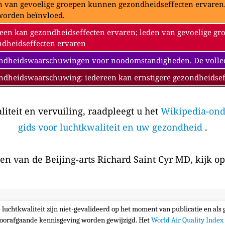
 van gevoelige groepen kunnen gezondheidseffecten ervaren. 
worden beïnvloed.
een kan gezondheidseffecten ervaren; leden van gevoelige gr
dheidseffecten ervaren
dheidswaarschuwingen voor noodomstandigheden. De volledig
ndheidswaarschuwing: iedereen kan ernstigere gezondheidsef
iteit en vervuiling, raadpleegt u het
Wikipedia-ond
gids voor luchtkwaliteit en uw gezondheid
.
en van de Beijing-arts Richard Saint Cyr MD, kijk o
e luchtkwaliteit zijn niet-gevalideerd op het moment van publicatie en al
oorafgaande kennisgeving worden gewijzigd. Het
World Air Quality Index