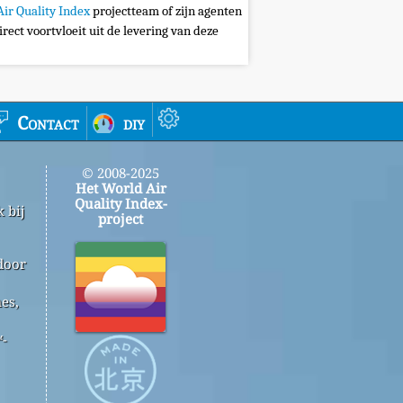
Air Quality Index
projectteam of zijn agenten
irect voortvloeit uit de levering van deze
Contact
diy
© 2008-2025
Het World Air
Quality Index-
 bij
project
door
es,
™-