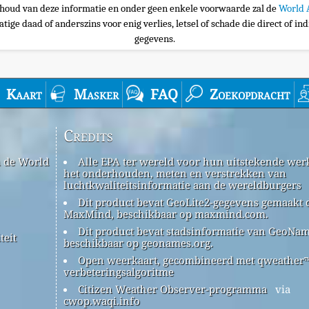
nhoud van deze informatie en onder geen enkele voorwaarde zal de
World 
tige daad of anderszins voor enig verlies, letsel of schade die direct of ind
gegevens.
Kaart
Masker
FAQ
Zoekopdracht
Credits
n de World
Alle EPA ter wereld voor hun uitstekende werk
het onderhouden, meten en verstrekken van
luchtkwaliteitsinformatie aan de wereldburgers
Dit product bevat GeoLite2-gegevens gemaakt 
MaxMind, beschikbaar op maxmind.com.
Dit product bevat stadsinformatie van GeoNam
teit
beschikbaar op geonames.org.
Open weerkaart, gecombineerd met qweather
verbeteringsalgoritme
Citizen Weather Observer-programma
via
cwop.waqi.info