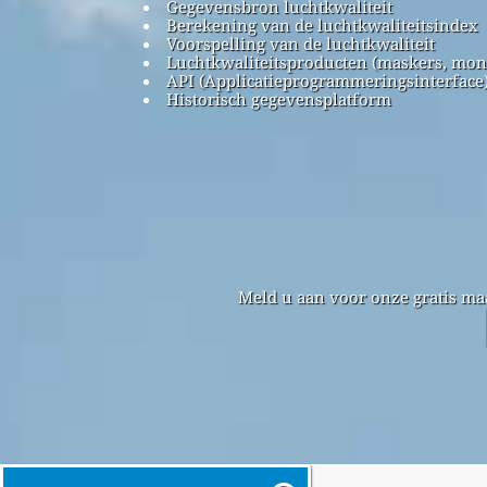
Gegevensbron luchtkwaliteit
Berekening van de luchtkwaliteitsindex
Voorspelling van de luchtkwaliteit
Luchtkwaliteitsproducten (maskers, mon
API (Applicatieprogrammeringsinterface
Historisch gegevensplatform
Meld u aan voor onze gratis ma