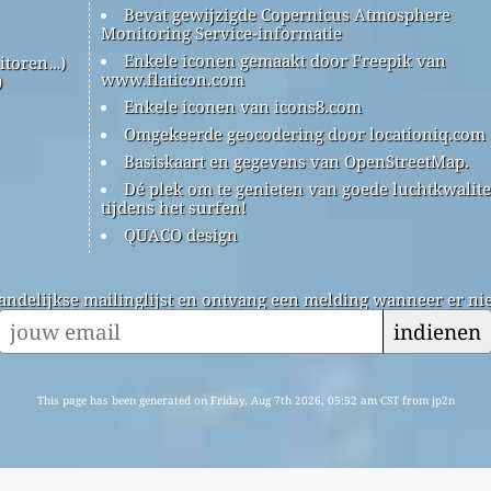
Bevat gewijzigde Copernicus Atmosphere
Monitoring Service-informatie
Enkele iconen gemaakt door Freepik van
itoren…)
www.flaticon.com
)
Enkele iconen van icons8.com
Omgekeerde geocodering door locationiq.com
Basiskaart en gegevens van OpenStreetMap.
Dé plek om te genieten van goede luchtkwalite
tijdens het surfen!
QUACO design
andelijkse mailinglijst en ontvang een melding wanneer er nie
indienen
This page has been generated on Friday, Aug 7th 2026, 05:52 am CST from jp2n