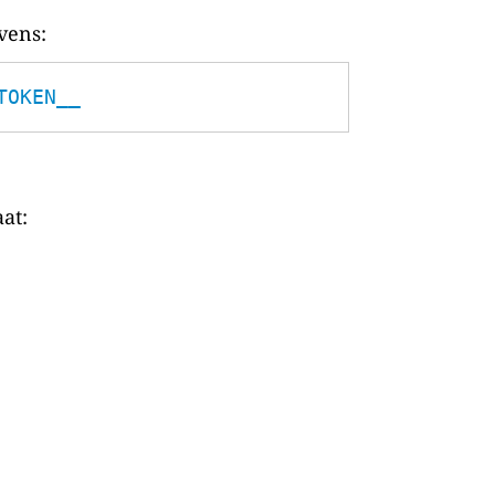
vens:
TOKEN__
at: