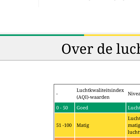
Over de luc
Luchtkwaliteitsindex
-
Nive
(AQI)-waarden
0 - 50
Goed
Lucht
Lucht
51 -100
Matig
matig
lucht