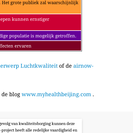
Het grote publiek zal waarschijnlijk
oepen kunnen ernstiger
e populatie is mogelijk getroffen.
fecten ervaren
erwerp Luchtkwaliteit
of de
airnow-
p de blog
www.myhealthbeijing.com
.
s gevolg van kwaliteitsborging kunnen deze
-project heeft alle redelijke vaardigheid en