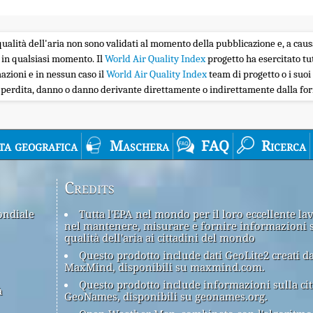
la qualità dell'aria non sono validati al momento della pubblicazione e, a caus
 in qualsiasi momento. Il
World Air Quality Index
progetto ha esercitato tu
zioni e in nessun caso il
World Air Quality Index
team di progetto o i suoi 
i perdita, danno o danno derivante direttamente o indirettamente dalla forn
ta geografica
Maschera
FAQ
Ricerca
Credits
ondiale
Tutta l'EPA nel mondo per il loro eccellente la
nel mantenere, misurare e fornire informazioni 
qualità dell'aria ai cittadini del mondo
Questo prodotto include dati GeoLite2 creati d
MaxMind, disponibili su maxmind.com.
Questo prodotto include informazioni sulla cit
à
GeoNames, disponibili su geonames.org.