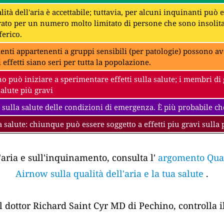
lità dell'aria è accettabile; tuttavia, per alcuni inquinanti può
to per un numero molto limitato di persone che sono insolit
erico.
denti appartenenti a gruppi sensibili (per patologie) possono av
i effetti siano seri per tutta la popolazione.
 può iniziare a sperimentare effetti sulla salute; i membri di 
salute più gravi
 sulla salute delle condizioni di emergenza. È più probabile che
a salute: chiunque può essere soggetto a effetti piu gravi sulla 
'aria e sull'inquinamento, consulta l'
argomento Quali
Airnow sulla qualità dell'aria e la tua salute
.
el dottor Richard Saint Cyr MD di Pechino, controlla i