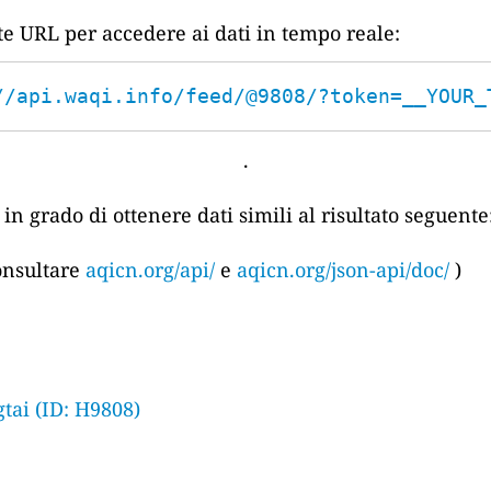
nte URL per accedere ai dati in tempo reale:
//api.waqi.info/feed/@9808/?token=__YOUR_
.
in grado di ottenere dati simili al risultato seguente
consultare
aqicn.org/api/
e
aqicn.org/json-api/doc/
)
tai (ID: H9808)