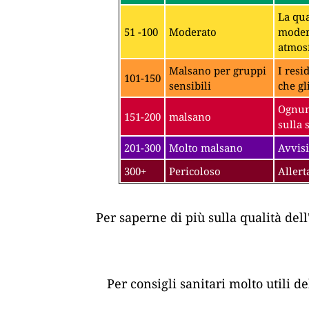
La qua
51 -100
Moderato
modera
atmosf
Malsano per gruppi
I resi
101-150
sensibili
che gl
Ognuno
151-200
malsano
sulla 
201-300
Molto malsano
Avvisi
300+
Pericoloso
Allert
Per saperne di più sulla qualità dell
Per consigli sanitari molto utili d