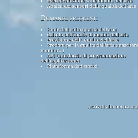
Sperimentazione sulla qualità dell'aria
Analisi dei sensori della qualità dell'aria
Domande frequenti
Fonte dati sulla qualità dell'aria
Calcolo dell'indice di qualità dell'aria
Previsione della qualità dell'aria
Prodotti per la qualità dell'aria (maschere
monitor...)
API (interfaccia di programmazione
dell'applicazione)
Piattaforma dati storici
Iscriviti alla nostra m