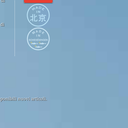
 di
 di
ponibili nuovi articoli.