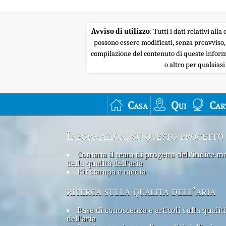
Avviso di utilizzo
: Tutti i dati relativi al
possono essere modificati, senza preavviso,
compilazione del contenuto di queste informa
o altro per qualsias
Casa
Qui
Car
Informazioni su questo progetto
Contatta il team di progetto dell'indice m
della qualità dell'aria
Kit stampa e media
ricerca sulla qualità dell’aria
Base di conoscenza e articoli sulla qualit
dell'aria