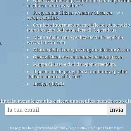
Open Weather Map, combinato con l'algoritmo
miglioramento qweather™
Programma Citizen Weather Observer
via
cwop.waqi.info
Contiene informazioni modificate sul servizio
monitoraggio dell'atmosfera di Copernicus
Alcune delle icone realizzate da Freepik da
www.flaticon.com
,
Alcune delle icone provengono da icons8.com
Geocodifica inversa tramite locationiq.com
Mappa di base e dati da OpenStreetMap.
Il posto ideale per godersi una buona qualità
dell'aria mentre si fa surf!
Design QUACO
ailing list mensile gratuita e ricevi una notifica quando sono dis
invia
This page has been generated on Saturday, Aug 8th 2026, 18:31 pm CST from jp2n