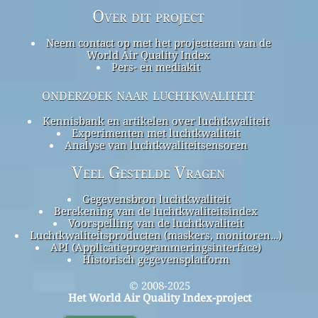
Over dit project
Neem contact op met het projectteam van de
World Air Quality Index
Pers- en mediakit
onderzoek naar luchtkwaliteit
Kennisbank en artikelen over luchtkwaliteit
Experimenten met luchtkwaliteit
Analyse van luchtkwaliteitsensoren
Veel Gestelde Vragen
Gegevensbron luchtkwaliteit
Berekening van de luchtkwaliteitsindex
Voorspelling van de luchtkwaliteit
Luchtkwaliteitsproducten (maskers, monitoren…)
API (Applicatieprogrammeringsinterface)
Historisch gegevensplatform
© 2008-2025
Het World Air Quality Index-project