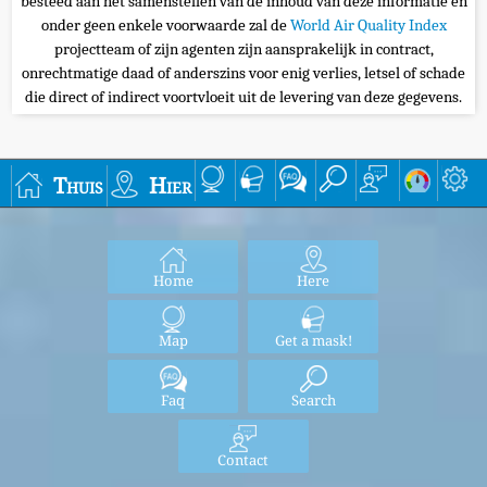
besteed aan het samenstellen van de inhoud van deze informatie en
onder geen enkele voorwaarde zal de
World Air Quality Index
projectteam of zijn agenten zijn aansprakelijk in contract,
onrechtmatige daad of anderszins voor enig verlies, letsel of schade
die direct of indirect voortvloeit uit de levering van deze gegevens.
Thuis
Hier
Home
Here
Map
Get a mask!
Faq
Search
Contact