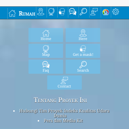
Rumah
Home
Here
Map
Get a mask!
Faq
Search
Contact
Tentang Proyek Ini
Hubungi Tim Proyek Indeks Kualitas Udara
Dunia
Pers dan Media Kit