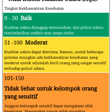
Tingkat Kekhawatiran Kesehatan
0 - 50
Baik
Kualitas udara dianggap memuaskan, dan polusi udara
menimbulkan sedikit atau tanpa risiko
51 -100
Moderat
Kualitas udara dapat diterima; Namun, untuk beberapa
polutan mungkin ada kekhawatiran kesehatan yang
moderat untuk sejumlah kecil orang yang sangat sensitif
terhadap polusi udara.
101-150
Tidak Sehat untuk kelompok orang
yang sensitif
Anggota kelompok sensitif dapat mengalami efek
kesehatan. Masyarakat umum tidak mungkin