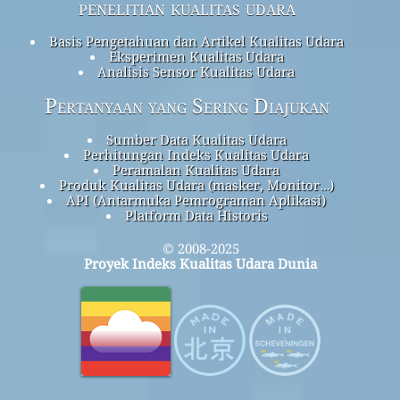
penelitian kualitas udara
Basis Pengetahuan dan Artikel Kualitas Udara
Eksperimen Kualitas Udara
Analisis Sensor Kualitas Udara
Pertanyaan yang Sering Diajukan
Sumber Data Kualitas Udara
Perhitungan Indeks Kualitas Udara
Peramalan Kualitas Udara
Produk Kualitas Udara (masker, Monitor…)
API (Antarmuka Pemrograman Aplikasi)
Platform Data Historis
© 2008-2025
Proyek Indeks Kualitas Udara Dunia