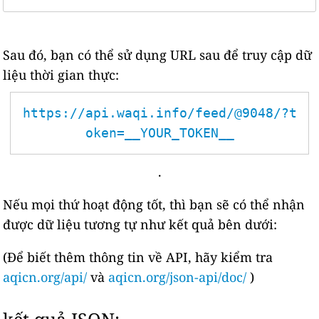
Sau đó, bạn có thể sử dụng URL sau để truy cập dữ
liệu thời gian thực:
https://api.waqi.info/feed/@9048/?t
oken=__YOUR_TOKEN__
.
Nếu mọi thứ hoạt động tốt, thì bạn sẽ có thể nhận
được dữ liệu tương tự như kết quả bên dưới:
(Để biết thêm thông tin về API, hãy kiểm tra
aqicn.org/api/
và
aqicn.org/json-api/doc/
)