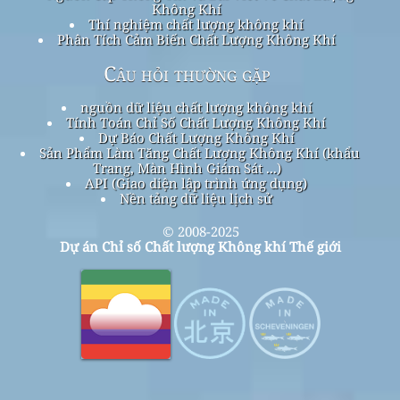
Không Khí
Thí nghiệm chất lượng không khí
Phân Tích Cảm Biến Chất Lượng Không Khí
Câu hỏi thường gặp
nguồn dữ liệu chất lượng không khí
Tính Toán Chỉ Số Chất Lượng Không Khí
Dự Báo Chất Lượng Không Khí
Sản Phẩm Làm Tăng Chất Lượng Không Khí (khẩu
Trang, Màn Hình Giám Sát ...)
API (Giao diện lập trình ứng dụng)
Nền tảng dữ liệu lịch sử
© 2008-2025
Dự án Chỉ số Chất lượng Không khí Thế giới