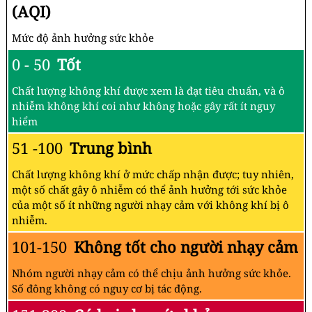
(AQI)
Mức độ ảnh hưởng sức khỏe
0 - 50
Tốt
Chất lượng không khí được xem là đạt tiêu chuẩn, và ô
nhiễm không khí coi như không hoặc gây rất ít nguy
hiểm
51 -100
Trung bình
Chất lượng không khí ở mức chấp nhận được; tuy nhiên,
một số chất gây ô nhiễm có thể ảnh hưởng tới sức khỏe
của một số ít những người nhạy cảm với không khí bị ô
nhiễm.
101-150
Không tốt cho người nhạy cảm
Nhóm người nhạy cảm có thể chịu ảnh hưởng sức khỏe.
Số đông không có nguy cơ bị tác động.