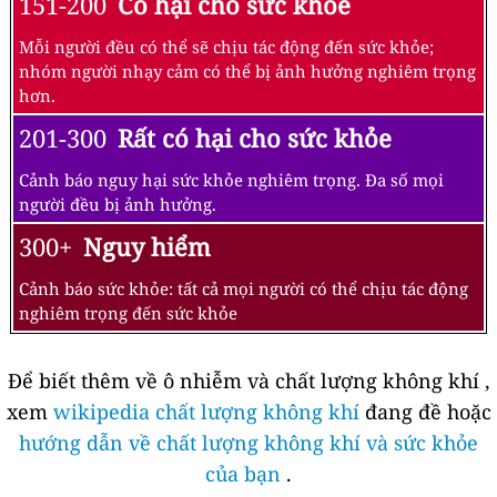
151-200
Có hại cho sức khỏe
Mỗi người đều có thể sẽ chịu tác động đến sức khỏe;
nhóm người nhạy cảm có thể bị ảnh hưởng nghiêm trọng
hơn.
201-300
Rất có hại cho sức khỏe
Cảnh báo nguy hại sức khỏe nghiêm trọng. Đa số mọi
người đều bị ảnh hưởng.
300+
Nguy hiểm
Cảnh báo sức khỏe: tất cả mọi người có thể chịu tác động
nghiêm trọng đến sức khỏe
Để biết thêm về ô nhiễm và chất lượng không khí ,
xem
wikipedia chất lượng không khí
đang đề hoặc
hướng dẫn về chất lượng không khí và sức khỏe
của bạn
.