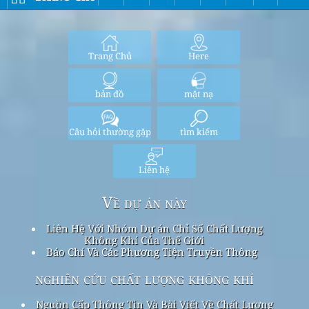
Trang Chủ
Here
bản đồ
mặt nạ
Câu hỏi thường gặp
tìm kiếm
Liên hệ
Về dự án này
Liên Hệ Với Nhóm Dự án Chỉ Số Chất Lượng
Không Khí Của Thế Giới
Báo Chí Và Các Phương Tiện Truyền Thông
nghiên cứu chất lượng không khí
Nguồn Cấp Thông Tin Và Bài Viết Về Chất Lượng