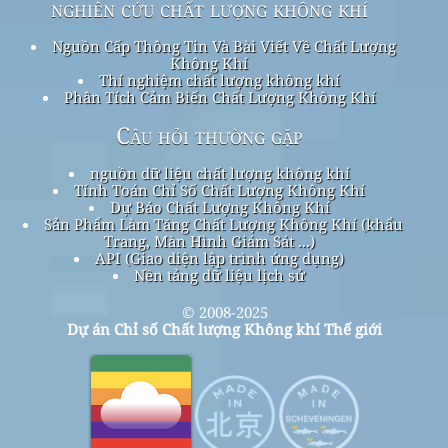
nghiên cứu chất lượng không khí
Nguồn Cấp Thông Tin Và Bài Viết Về Chất Lượng
Không Khí
Thí nghiệm chất lượng không khí
Phân Tích Cảm Biến Chất Lượng Không Khí
Câu hỏi thường gặp
nguồn dữ liệu chất lượng không khí
Tính Toán Chỉ Số Chất Lượng Không Khí
Dự Báo Chất Lượng Không Khí
Sản Phẩm Làm Tăng Chất Lượng Không Khí (khẩu
Trang, Màn Hình Giám Sát ...)
API (Giao diện lập trình ứng dụng)
Nền tảng dữ liệu lịch sử
© 2008-2025
Dự án Chỉ số Chất lượng Không khí Thế giới