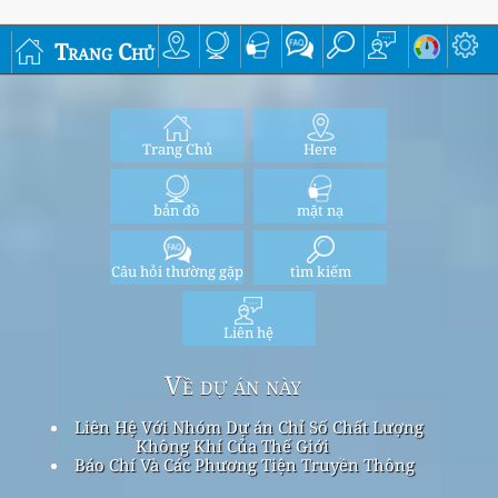
Trang Chủ
Trang Chủ
Here
bản đồ
mặt nạ
Câu hỏi thường gặp
tìm kiếm
Liên hệ
Về dự án này
Liên Hệ Với Nhóm Dự án Chỉ Số Chất Lượng
Không Khí Của Thế Giới
Báo Chí Và Các Phương Tiện Truyền Thông