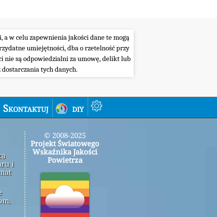
i, a w celu zapewnienia jakości dane te mogą
ydatne umiejętności, dba o rzetelność przy
i nie są odpowiedzialni za umowę, delikt lub
 dostarczania tych danych.
Skontaktuj
diy
© 2008-2025
Projekt Światowego
Wskaźnika Jakości
za
Powietrza
ru i
emat
e
om.