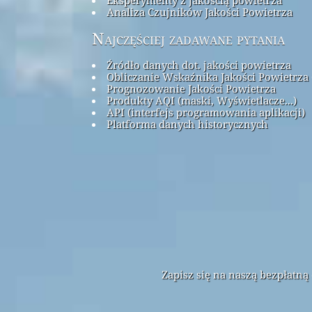
Analiza Czujników Jakości Powietrza
Najczęściej zadawane pytania
Źródło danych dot. jakości powietrza
Obliczanie Wskaźnika Jakości Powietrza 
Prognozowanie Jakości Powietrza
Produkty AQI (maski, Wyświetlacze...)
API (interfejs programowania aplikacji)
Platforma danych historycznych
Zapisz się na naszą bezpłatn