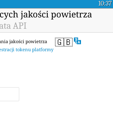
10:37
cych jakości powietrza
ata API
🇬🇧
ania jakości powietrza
estracji tokenu platformy