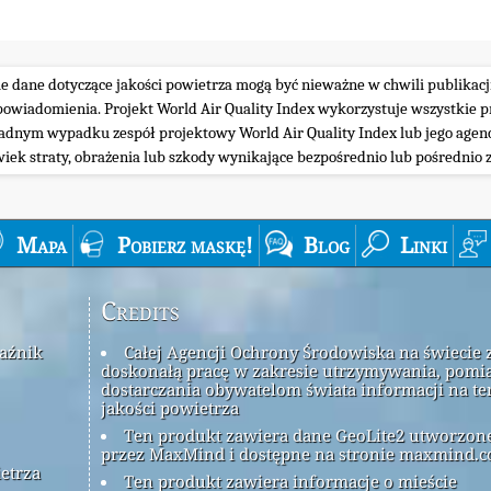
ie dane dotyczące jakości powietrza mogą być nieważne w chwili publikacj
iadomienia. Projekt World Air Quality Index wykorzystuje wszystkie prz
żadnym wypadku zespół projektowy World Air Quality Index lub jego agenc
wiek straty, obrażenia lub szkody wynikające bezpośrednio lub pośrednio z
Mapa
Pobierz maskę!
Blog
Linki
Credits
kaźnik
Całej Agencji Ochrony Środowiska na świecie 
doskonałą pracę w zakresie utrzymywania, pomia
dostarczania obywatelom świata informacji na t
jakości powietrza
Ten produkt zawiera dane GeoLite2 utworzon
przez MaxMind i dostępne na stronie maxmind.c
ietrza
Ten produkt zawiera informacje o mieście