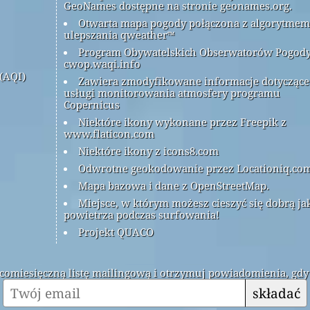
GeoNames dostępne na stronie geonames.org.
Otwarta mapa pogody połączona z algorytmem
ulepszania qweather™
Program Obywatelskich Obserwatorów Pogod
cwop.waqi.info
(AQI)
Zawiera zmodyfikowane informacje dotyczące
usługi monitorowania atmosfery programu
Copernicus
Niektóre ikony wykonane przez Freepik z
www.flaticon.com
Niektóre ikony z icons8.com
Odwrotne geokodowanie przez Locationiq.co
Mapa bazowa i dane z OpenStreetMap.
Miejsce, w którym możesz cieszyć się dobrą ja
powietrza podczas surfowania!
Projekt QUACO
ą comiesięczną listę mailingową i otrzymuj powiadomienia, gdy
składać