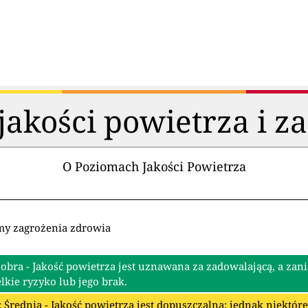
akości powietrza i z
O Poziomach Jakości Powietrza
my zagrożenia zdrowia
Dobra - Jakość powietrza jest uznawana za zadowalającą, a zan
lkie ryzyko lub jego brak.
: Średnia - Jakość powietrza jest dopuszczalna; jednak niektó