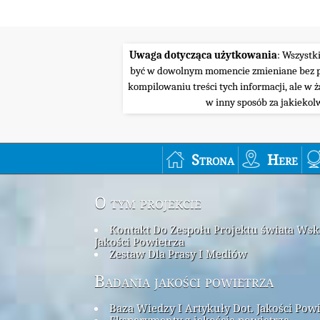
Uwaga dotycząca użytkowania
: Wszystk
być w dowolnym momencie zmieniane bez pow
kompilowaniu treści tych informacji, ale w 
w inny sposób za jakiekol
Strona
Here
O tym projekcie
Kontakt Do Zespołu Projektu świata Ws
Jakości Powietrza
Zestaw Dla Prasy I Mediów
Badania jakości powietrza
Baza Wiedzy I Artykuły Dot. Jakości Pow
Eksperymenty z jakością powietrza