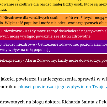
owanie szkodliwe dla bardzo małej liczby osób, które są nie
rza.
0: Niezdrowe dla wrażliwych osób - u osób wrażliwych mogą w
ia. Większość populacji może nie odczuwać negatywnych obj
0: Niezdrowe - Każdy może zacząć doświadczać negatywnych 
wych mogą wystąpić poważniejsze skutki zdrowotne.
00: Bardzo niezdrowe - Ostrzeżenie zdrowotne, poziom alarm
wny wpływ na całą populację.
Niebezpieczny - Alarm Zdrowotny: każdy może doświadczyć p
 jakości powietrza i zanieczyszczenia, sprawdź w w
radnik o
jakości powietrza i jego wpływie na Twoje
zdrowotnych na blogu doktora Richarda Sainta z Pe