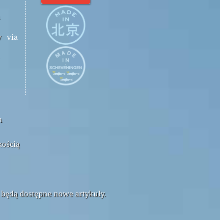
y
via
m
kością
 będą dostępne nowe artykuły.