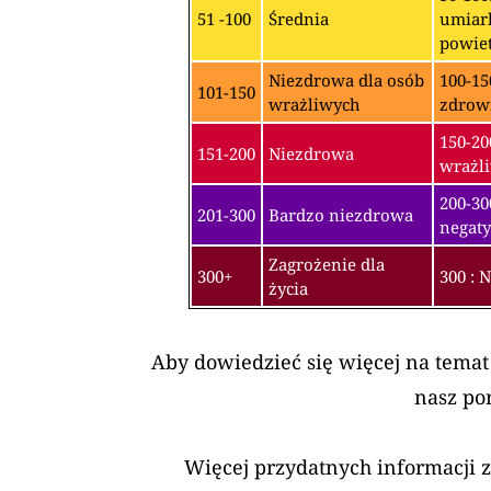
51 -100
Średnia
umiark
powiet
Niezdrowa dla osób
100-15
101-150
wrażliwych
zdrow
150-20
151-200
Niezdrowa
wrażli
200-3
201-300
Bardzo niezdrowa
negaty
Zagrożenie dla
300+
300 : 
życia
Aby dowiedzieć się więcej na temat
nasz po
Więcej przydatnych informacji 