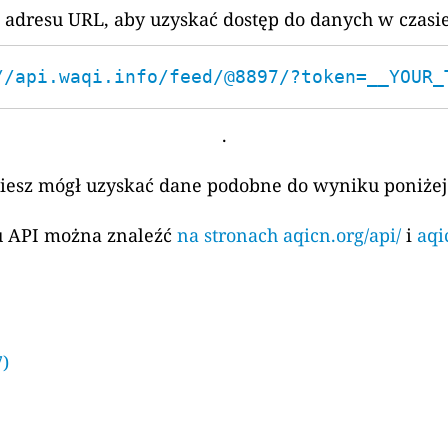
 adresu URL, aby uzyskać dostęp do danych w czasi
//api.waqi.info/feed/@8897/?token=__YOUR_
.
ziesz mógł uzyskać dane podobne do wyniku poniżej
su API można znaleźć
na stronach aqicn.org/api/
i
aqi
7)