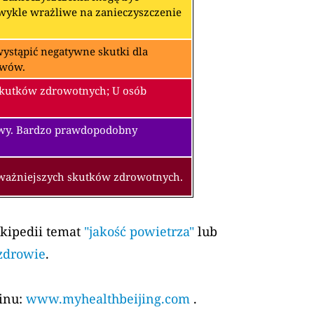
zwykle wrażliwe na zanieczyszczenie
ystąpić negatywne skutki dla
awów.
skutków zdrowotnych; U osób
owy. Bardzo prawdopodobny
oważniejszych skutków zdrowotnych.
ikipedii temat
"jakość powietrza"
lub
 zdrowie
.
kinu:
www.myhealthbeijing.com
.