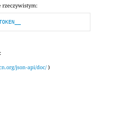
e rzeczywistym:
TOKEN__
:
cn.org/json-api/doc/
)