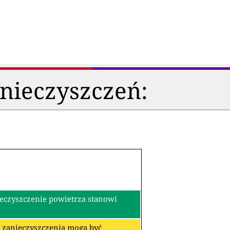
anieczyszczeń:
ieczyszczenie powietrza stanowi
re zanieczyszczenia mogą być