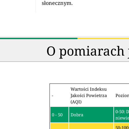
słonecznym.
O pomiarach j
Wartości Indeksu
-
Jakości Powietrza
Pozio
(AQI)
0-50: 
0 - 50
Dobra
niewie
50-100