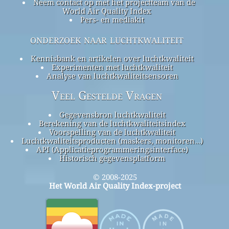
Neem contact op met het projectteam van de
World Air Quality Index
Pers- en mediakit
onderzoek naar luchtkwaliteit
Kennisbank en artikelen over luchtkwaliteit
Experimenten met luchtkwaliteit
Analyse van luchtkwaliteitsensoren
Veel Gestelde Vragen
Gegevensbron luchtkwaliteit
Berekening van de luchtkwaliteitsindex
Voorspelling van de luchtkwaliteit
Luchtkwaliteitsproducten (maskers, monitoren…)
API (Applicatieprogrammeringsinterface)
Historisch gegevensplatform
© 2008-2025
Het World Air Quality Index-project