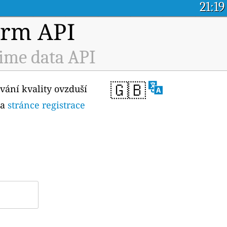
21:19
orm API
Time data API
🇬🇧
vání kvality ovzduší
na
stránce registrace