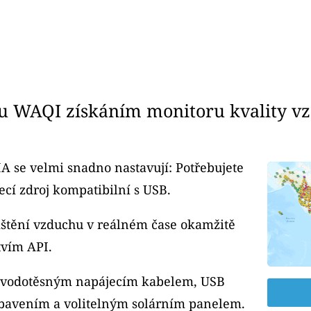
u WAQI získáním monitoru kvality v
A se velmi snadno nastavují: Potřebujete
cí zdroj kompatibilní s USB.
čištění vzduchu v reálném čase okamžitě
tvím API.
m vodotěsným napájecím kabelem, USB
bavením a volitelným solárním panelem.