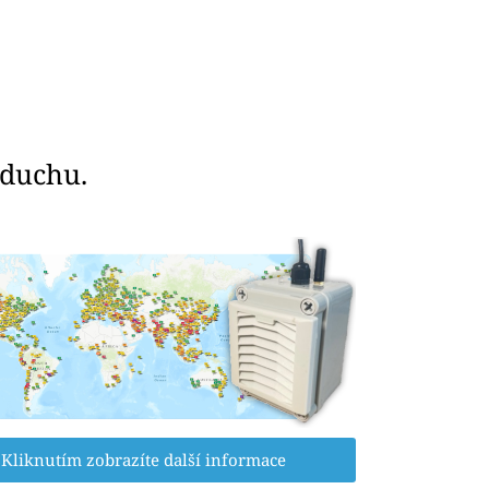
zduchu.
Kliknutím zobrazíte další informace