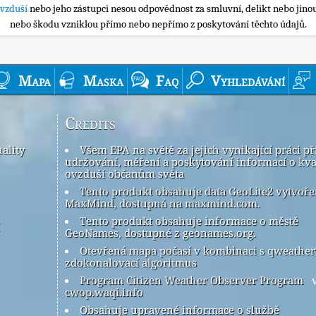
ovzduší
nebo jeho zástupci nesou odpovědnost za smluvní, delikt nebo jinou
nebo škodu vzniklou přímo nebo nepřímo z poskytování těchto údajů.
Mapa
Maska
Faq
Vyhledávání
Credits
ality
Všem EPA na světě za jejich vynikající práci př
udržování, měření a poskytování informací o kva
ovzduší občanům světa
Tento produkt obsahuje data GeoLite2 vytvoř
MaxMind, dostupná na maxmind.com.
Tento produkt obsahuje informace o městě
GeoNames, dostupné z geonames.org.
Otevřená mapa počasí v kombinaci s qweathe
zdokonalovací algoritmus
Program Citizen Weather Observer Program
v
cwop.waqi.info
Obsahuje upravené informace o službě