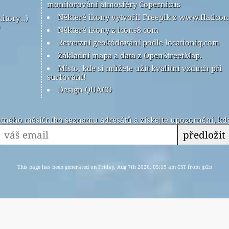
monitorování atmosféry Copernicus
Některé ikony vytvořil Freepik z www.flatico
nitory…)
Některé ikony z icons8.com
Reverzní geokódování podle locationiq.com
Základní mapa a data z OpenStreetMap.
Místo, kde si můžete užít kvalitní vzduch při
surfování!
Design QUACO
latného měsíčního seznamu adresátů a získejte upozornění, kdy
předložit
This page has been generated on Friday, Aug 7th 2026, 05:19 am CST from jp2n