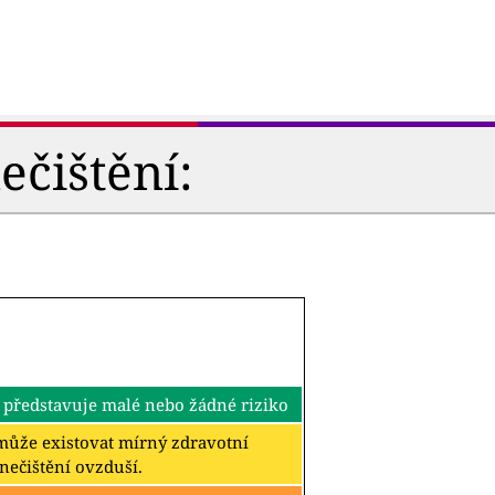
ečištění:
 představuje malé nebo žádné riziko
k může existovat mírný zdravotní
znečištění ovzduší.