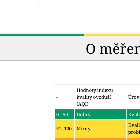
O měření
Hodnoty indexu
-
kvality ovzduší
Úrov
(AQI).
0 - 50
Dobrý
Kvali
Kvali
51 -100
Mírný
probl