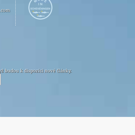
n.com
ž budou k dispozici nové články.