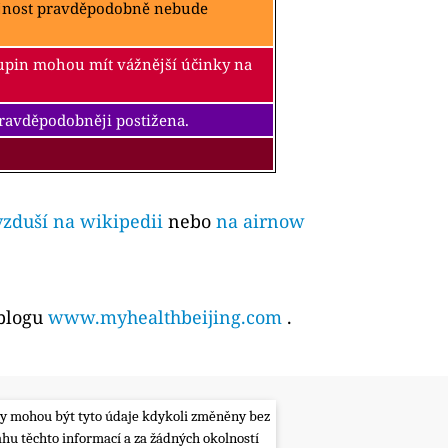
ejnost pravděpodobně nebude
kupin mohou mít vážnější účinky na
pravděpodobněji postižena.
vzduší na wikipedii
nebo
na airnow
 blogu
www.myhealthbeijing.com
.
lity mohou být tyto údaje kdykoli změněny bez
ahu těchto informací a za žádných okolností