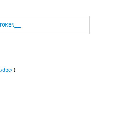
TOKEN__
i/doc/
)