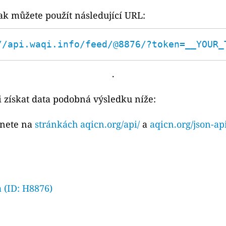
ak můžete použít následující URL:
//api.waqi.info/feed/@8876/?token=__YOUR_
.
 získat data podobná výsledku níže:
znete na
stránkách aqicn.org/api/
a
aqicn.org/json-ap
a (ID: H8876)