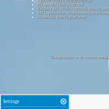
Výpočet indexu kvality ovzduší
Předpověď kvality ovzduší
Výrobky pro kvalitu ovzduší (masky, mo
API (Application Programming Interface)
Historická datová platforma
Zaregistrujte se do našeho bezp
Settings