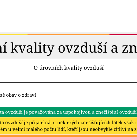
 kvality ovzduší a zn
O úrovních kvality ovzduší
ně obav o zdraví
ta ovzduší je považována za uspokojivou a znečištění ovzduší
ta ovzduší je přijatelná; u některých znečišťujících látek vša
ém u velmi malého počtu lidí, kteří jsou neobvykle citliví na 