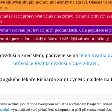
ové citlivých skupin mohou mít účinky na zdraví. Obecná veř
žena.
 může začít projevovat účinky na zdraví. členové citlivých s
ví
otní varování při havarijních podmínkách. Celá populace je 
votní upozornění: každý může mít vážnější zdravotní účinky
 ovzduší a znečištění, podívejte se na
téma Kvalita o
průvodce Kvalita ovzduší a vaše zdraví
.
kingského lékaře Richarda Saint Cyr MD najdete na
valitě ovzduší jsou v době zveřejnění neplatné a vzhledem k zajištění kva
 ovzduší
vynaložil veškeré přiměřené schopnosti a péči při sestavování obs