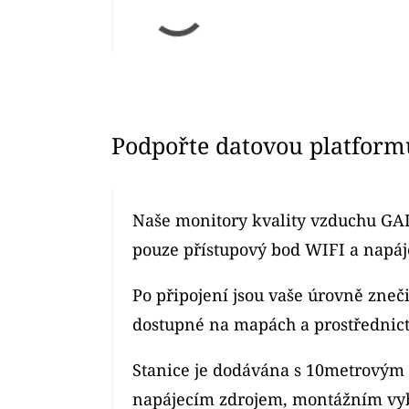
Podpořte datovou platform
Naše monitory kvality vzduchu GAI
pouze přístupový bod WIFI a napáje
Po připojení jsou vaše úrovně zne
dostupné na mapách a prostřednic
Stanice je dodávána s 10metrový
napájecím zdrojem, montážním vy