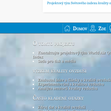
Projektový tým Světového indexu kvality 
Domov
Zde
O tomto projektu
Kontaktujte projektový tým World Air Qu
Index
Sada pro tisk a média
výzkum kvality ovzduší
Znalostní báze a články o kvalitě ovzduší
Experimentování s kvalitou vzduchu
Analýza senzorů kvality vzduchu
Často kladené otázky
Zdroj dat o kvalitě ovzduší