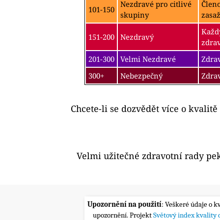
Nezdravé pro citlivé
Člen
101-150
skupiny
zasa
Každý
151-200
Nezdravý
zdra
201-300
Velmi Nezdravé
Zdrav
300+
Nebezpečný
Zdra
Chcete-li se dozvědět více o kvalitě
Velmi užitečné zdravotní rady pe
Upozornění na použití
: Veškeré údaje o k
upozornění. Projekt
Světový index kvality