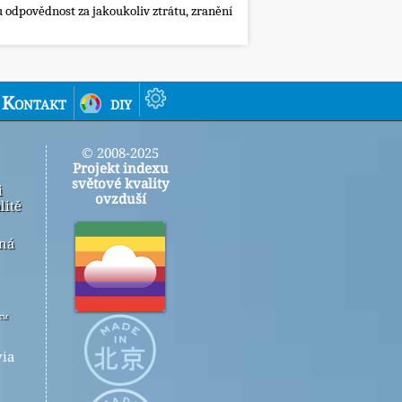
 odpovědnost za jakoukoliv ztrátu, zranění
Kontakt
diy
© 2008-2025
Projekt indexu
světové kvality
i
ovzduší
litě
ená
r™
ia