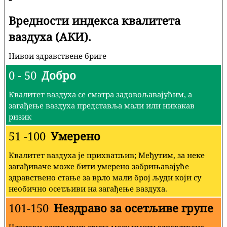
Вредности индекса квалитета
ваздуха (АКИ).
Нивои здравствене бриге
0 - 50
Добро
Квалитет ваздуха се сматра задовољавајућим, а
загађење ваздуха представља мали или никакав
ризик
51 -100
Умерено
Квалитет ваздуха је прихватљив; Међутим, за неке
загађиваче може бити умерено забрињавајуће
здравствено стање за врло мали број људи који су
необично осетљиви на загађење ваздуха.
101-150
Нездраво за осетљиве групе
Чланови осетљивих група могу имати здравствене