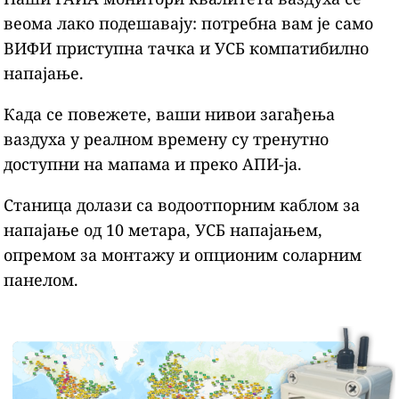
веома лако подешавају: потребна вам је само
ВИФИ приступна тачка и УСБ компатибилно
напајање.
Када се повежете, ваши нивои загађења
ваздуха у реалном времену су тренутно
доступни на мапама и преко АПИ-ја.
Станица долази са водоотпорним каблом за
напајање од 10 метара, УСБ напајањем,
опремом за монтажу и опционим соларним
панелом.