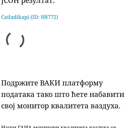
ЈСОН резултат:
Catladikapi (ID: H8772)
Подржите ВАКИ платформу
података тако што ћете набавити
свој монитор квалитета ваздуха.
Наши ГАИА монитори квалитета ваздуха се