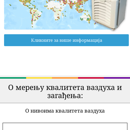
Кликните за више информација
О мерењу квалитета ваздуха и
загађења:
О нивоима квалитета ваздуха
-