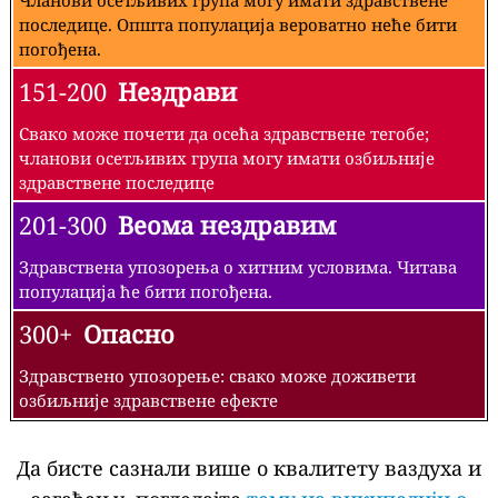
последице. Општа популација вероватно неће бити
погођена.
151-200
Нездрави
Свако може почети да осећа здравствене тегобе;
чланови осетљивих група могу имати озбиљније
здравствене последице
201-300
Веома нездравим
Здравствена упозорења о хитним условима. Читава
популација ће бити погођена.
300+
Опасно
Здравствено упозорење: свако може доживети
озбиљније здравствене ефекте
Да бисте сазнали више о квалитету ваздуха и