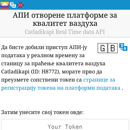
АПИ отворене платформе за
квалитет ваздуха
Catladikapi Real-Time data API
🇬🇧
Да бисте добили приступ АПИ-ју
података у реалном времену за
станицу за праћење квалитета ваздуха
Catladikapi (ID: H8772), морате прво да
преузмете сопствени токен са
странице за
регистрацију токена на платформи података
.
Затим унесите свој токен овде: