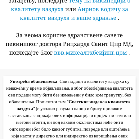
загађењу, погледајте
тему на википедији о
квалитету ваздуха
или
Аирнов водичу за
квалитет ваздуха и ваше здравље
.
За веома корисне здравствене савете
пекиншког доктора Рицхарда Саинт Цир МД,
погледајте блог
ввв.михеалтхбеијинг.цом
.
Употреба обавештења
: Сви подаци о квалитету ваздуха су
неважећи у време објављивања, а због обезбеђивања квалитета
ови подаци могу бити без измењени у било ком тренутку, без
обавештења. Пројектни тим
"Светског индекса квалитета
ваздуха"
је уложио разуман напор и бригу приликом
састављања садржаја ових информација и пројектни тим или
његови агенти, ни под каквим околностима неће бити
одговорни због било каквог губитка, повреде или оштећења
која настају директно или индиректно из коришћења ових