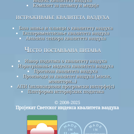
Комплет за штампу и медије
истраживање квалитета ваздуха
База знања и чланци о квалитету ваздуха
Експериментисање квалитета ваздуха
Анализа сензора квалитета ваздуха
Често постављана питања
Извор података о квалитету ваздуха
Израчунавање индекса квалитета ваздуха
Прогноза квалитета ваздуха
Производи за квалитет ваздуха (маске,
монитори...)
АПИ (апликациони програмски интерфејс)
Платформа историјских података
© 2008-2025
Пројекат Светског индекса квалитета ваздуха