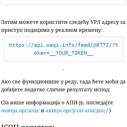
Затим можете користити следећу УРЛ адресу за
приступ подацима у реалном времену:
https://api.waqi.info/feed/@8772/?t
oken=__YOUR_TOKEN__
.
Ако све функционише у реду, тада ћете моћи да
добијете податке сличне резултату испод:
(За више информација о АПИ-ју, погледајте
акицн.орг/апи/
и
акицн.орг/јсон-апи/доц
/ )