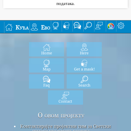
података.
Кућа
Ево
Home
Here
Map
Get a mask!
Faq
Search
Contact
О овом пројекту
Контактирајте пројектни тим за Светски
индекс квалитета ваздуха