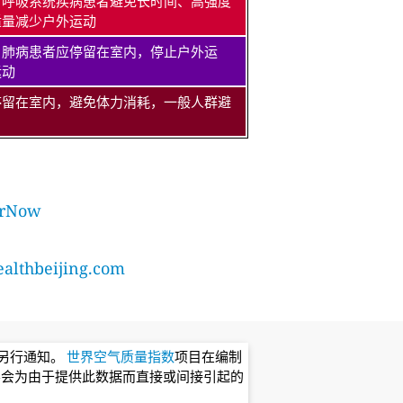
、呼吸系统疾病患者避免长时间、高强度
适量减少户外运动
、肺病患者应停留在室内，停止户外运
运动
停留在室内，避免体力消耗，一般人群避
rNow
lthbeijing.com
不另行通知。
世界空气质量指数
项目在编制
不会为由于提供此数据而直接或间接引起的