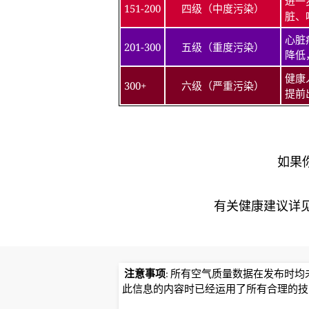
进一
151-200
四级（中度污染）
脏、
心脏
201-300
五级（重度污染）
降低
健康
300+
六级（严重污染）
提前
如果
有关健康建议详见北京
注意事项
: 所有空气质量数据在发布时
此信息的内容时已经运用了所有合理的技