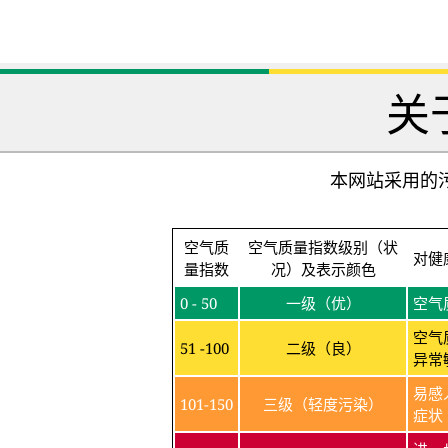
关
本网站采用的污
空气质
空气质量指数级别（状
对健
量指数
况）及表示颜色
0 - 50
一级（优）
空气
空气
51 -100
二级（良）
异常
易感
101-150
三级（轻度污染）
症状