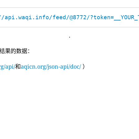
//api.waqi.info/feed/@8772/?token=__YOUR_
.
结果的数据：
g/api/
和
aqicn.org/json-api/doc/
）