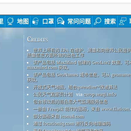
里
地图
口罩
常问问题
搜索
Credits
世界上所有的 EPA 在维护、测量和向世界公民提
质量信息方面所做的出色工作
该产品包括 MaxMind 创建的 GeoLite2 数据，可
maxmind.com 获取。
该产品包括 GeoNames 城市信息，可从 geonames
获取。
开放式天气地图，结合qweather™改进算法
公民天气观察员计划
via
cwop.waqi.info
包含修改后的哥白尼大气监测服务信息
一些由 Freepik 制作的图标，来自 www.flaticon.
部分图标来自 icons8.com
通过 locationiq.com 进行反向地理编码
来自 OpenStreetMap 的底图和数据。