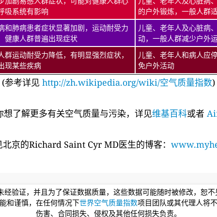
步加剧易感人群症状，可能对健康人群心
儿童、老年人及心脏病
呼吸系统有影响
的户外锻炼，一般人群
病和肺病患者症状显著加剧，运动耐受力
儿童、老年人及心脏病
，健康人群普遍出现症状
动，一般人群减少户外
人群运动耐受力降低，有明显强烈症状，
儿童、老年人和病人应
出现某些疾病
免户外活动
(参考详见
http://zh.wikipedia.org/wiki/空气质量指数
)
你想了解更多有关空气质量与污染，详见
维基百科
或者
Ai
的Richard Saint Cyr MD医生的博客：
www.myhea
均未经验证，并且为了保证数据质量，这些数据可能随时被修改，恕
能和谨慎，在任何情况下
世界空气质量指数
项目团队或其代理人将
伤害、合同损失、侵权及其他任何损失负责。