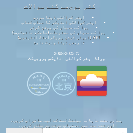
اکثر پوچھے گئے سوالات
ایئر کوالٹی ڈیٹا سورس
ایئر کوالٹی انڈیکس کا حساب کتاب
ہوا کے معیار کی پیشن گوئی
ہوا کے معیار کی مصنوعات (ماسک، مانیٹر…)
API (ایپلی کیشن پروگرامنگ انٹرفیس)
تاریخی ڈیٹا پلیٹ فارم
© 2008-2025
ورلڈ ایئر کوالٹی انڈیکس پروجیکٹ
ہماری مفت ماہانہ میلنگ لسٹ کے لیے سائن اپ کریں،
اور نئے مضامین دستیاب ہونے پر مطلع کریں۔