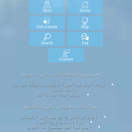
Here
Home
Get a mask!
Map
Search
Faq
Contact
اس پروجیکٹ کے بارے میں
ورلڈ ایئر کوالٹی انڈیکس پروجیکٹ ٹیم سے
رابطہ کریں۔
پریس اینڈ میڈیا کٹ
ہوا کے معیار کی تحقیق
ایئر کوالٹی نالج بیس اور آرٹیکلز
ہوا کے معیار کا تجربہ
ایئر کوالٹی سینسرز کا تجزیہ