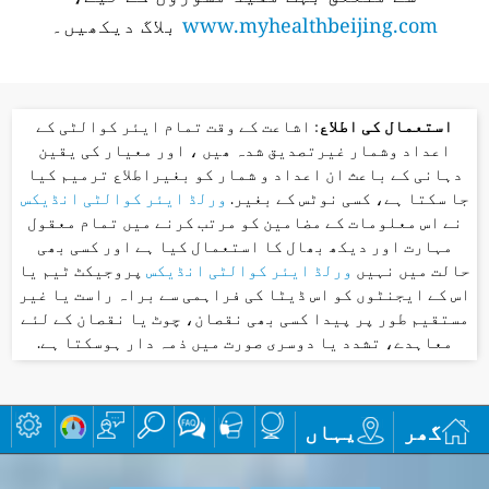
www.myhealthbeijing.com
بلاگ دیکھیں۔
استعمال کی اطلاع
: اشاعت کے وقت تمام ایئر کوالٹی کے
اعداد وشمار غیرتصدیق شدہ ھیں ، اور معیار کی یقین
دہانی کے باعث ان اعداد و شمار کو بغیراطلاع ترمیم کیا
جا سکتا ہے، کسی نوٹس کے بغیر.
ورلڈ ایئر کوالٹی انڈیکس
نے اس معلومات کے مضامین کو مرتب کرنے میں تمام معقول
مہارت اور دیکھ بھال کا استعمال کیا ہے اور کسی بھی
حالت میں نہیں
ورلڈ ایئر کوالٹی انڈیکس
پروجیکٹ ٹیم یا
اس کے ایجنٹوں کو اس ڈیٹا کی فراہمی سے براہ راست یا غیر
مستقیم طور پر پیدا کسی بھی نقصان، چوٹ یا نقصان کے لئے
معاہدے، تشدد یا دوسری صورت میں ذمہ دار ہوسکتا ہے.
گھر
یہاں