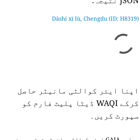
JSON نتیجہ:
Dàshí xī lù, Chengdu (ID: H8319)
اپنا ایئر کوالٹی مانیٹر حاصل
کرکے WAQI ڈیٹا پلیٹ فارم کو
سپورٹ کریں۔
ہمارے GAIA ایئر کوالٹی مانیٹر ترتیب دینے