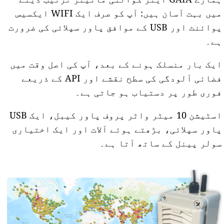
میں بہت آسان ہیں: آپ کو صرف ایک WIFI ایکسیس
پوائنٹ اور USB کے موافق پاور سپلائی کی ضرورت
ہے۔
ایک بار منسلک ہونے کے بعد، آپ کی اصل وقت میں
فضائی آلودگی کی سطح نقشے اور API کے ذریعے
فوری طور پر دستیاب ہو جاتی ہے۔
اسٹیشن 10 میٹر واٹر پروف پاور کیبل، ایک USB
پاور سپلائی، بڑھتے ہوئے آلات اور ایک اختیاری
سولر پینل کے ساتھ آتا ہے۔