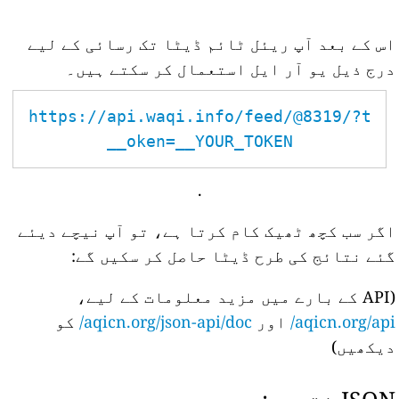
اس کے بعد آپ ریئل ٹائم ڈیٹا تک رسائی کے لیے
درج ذیل یو آر ایل استعمال کر سکتے ہیں۔
https://api.waqi.info/feed/@8319/?t
oken=__YOUR_TOKEN__
.
اگر سب کچھ ٹھیک کام کرتا ہے، تو آپ نیچے دیئے
گئے نتائج کی طرح ڈیٹا حاصل کر سکیں گے:
(API کے بارے میں مزید معلومات کے لیے،
aqicn.org/api/
اور
aqicn.org/json-api/doc/
کو
دیکھیں)