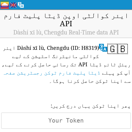
ایئر کوالٹی اوپن ڈیٹا پلیٹ فارم
API
Dàshí xī lù, Chengdu Real-Time data API
🇬🇧
Dàshí xī lù, Chengdu (ID: H8319) ایئر
کوالٹی مانیٹرنگ اسٹیشن کے لیے
ریئل ٹائم ڈیٹا API تک رسائی حاصل کرنے کے لیے،
آپ کو پہلے
ڈیٹا پلیٹ فارم ٹوکن رجسٹریشن صفحہ
سے اپنا ٹوکن حاصل کرنا ہوگا۔
پھر اپنا ٹوکن یہاں درج کریں: