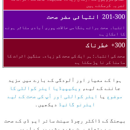
تجربہ کرسکتے ہیں
201-300
انتہائی مضر صحت
انتباہ صحت برائے ہنگامی حالات. پوری آبادی متاثر ہونے
کا امکان ہے
300+
خطرناک
صحت کی انتباہ: ہر ایک کی صحت کو زیادہ سنگین اثرات کا
سامنا کر نا پڑ سکتا ہے
ہوا کے معیار اور آلودگی کے بارے میں مزید
جاننے کے لیے،
ویکیپیڈیا ایئر کوالٹی کا
موضوع
یا
ایئر کوالٹی اور آپ کی صحت کے لیے
ایئرنو گائیڈ
دیکھیں۔
بیجنگ کے ڈاکٹر رچرڈ سینٹ سائر ایم ڈی کے صحت
سے متعلق بہت مفید مشوروں کے لیے،