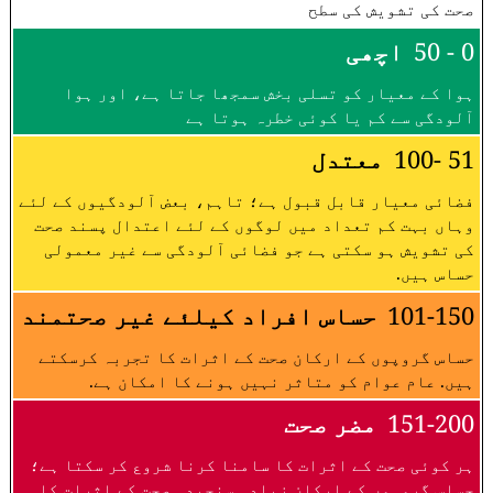
صحت کی تشویش کی سطح
0 - 50
اچھی
ہوا کے معیار کو تسلی بخش سمجھا جاتا ہے، اور ہوا
آلودگی سے کم یا کوئی خطرہ ہوتا ہے
51 -100
معتدل
فضائی معیار قابل قبول ہے؛ تاہم، بعض آلودگیوں کے لئے
وہاں بہت کم تعداد میں لوگوں کے لئے اعتدال پسند صحت
کی تشویش ہو سکتی ہے جو فضائی آلودگی سے غیر معمولی
حساس ہیں.
101-150
حساس افراد کیلئے غیر صحتمند
حساس گروپوں کے ارکان صحت کے اثرات کا تجربہ کرسکتے
ہیں. عام عوام کو متاثر نہیں ہونے کا امکان ہے.
151-200
مضر صحت
ہر کوئی صحت کے اثرات کا سامنا کرنا شروع کر سکتا ہے؛
حساس گروہوں کے ارکان زیادہ سنجیدہ صحت کے اثرات کا