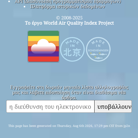
API (Διασύνδεση προγραμματισμού εφαρμογών)
Πλατφόρμα ιστορικών δεδομένων
© 2008-2025
Το έργο World Air Quality Index Project
Εγγραφείτε στη δωρεάν μηνιαία λίστα αλληλογραφίας
μας και λάβετε ειδοποίηση όταν είναι διαθέσιμα νέα
άρθρα.
υποβάλλουν
This page has been generated on Thursday, Aug 6th 2026, 17:29 pm CST from jp2n