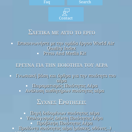
Faq
Search
Contact
Σχετικά με αυτό το έργο
Επικοινωνήστε με την ομάδα έργου World Air
Quality Index
Press And Media Kit
έρευνα για την ποιότητα του αέρα
Γνωσιακή βάση και άρθρα για την ποιότητα του
αέρα
Πειραματισμός Ποιότητας Αέρα
Ανάλυση αισθητήρων ποιότητας αέρα
Συχνές Ερωτήσεις
Πηγή δεδομένων ποιότητας αέρα
Υπολογισμός Δείκτη Ποιότητας Αέρα
Πρόβλεψη Ποιότητας Αέρα
Προϊόντα ποιότητας αέρα (μάσκες, οθόνες…)