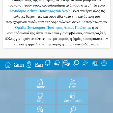
τροποποιηθούν χωρίς προειδοποίηση ανά πάσα στιγμή. Το έργο
Παγκόσμιο Δείκτη Ποιότητας του Αερίου
έχει ασκήσει όλες τις
εύλογες δεξιότητες και φροντίδα κατά την κατάρτιση του
περιεχομένου αυτών των πληροφοριών και σε καμία περίπτωση το
Ομάδα Παγκόσμιας Ποιότητας Αέριας Ποιότητας
ή οι
αντιπρόσωποί της είναι υπεύθυνοι για συμβόλαιο, αδικοπραξία ή
άλλως για τυχόν απώλειες, τραυματισμούς ή ζημίες που προκύπτουν
άμεσα ή έμμεσα από την παροχή αυτών των δεδομένων.
Σπίτι
Εδώ
Home
Here
Map
Get a mask!