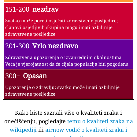
151-200
nezdrav
Svatko može početi osjećati zdravstvene posljedice;
članovi osjetljivih skupina mogu imati ozbiljnije
zdravstvene posljedice
201-300
Vrlo nezdravo
Zdravstvena upozorenja o izvanrednim okolnostima.
Veća je vjerojatnost da će cijela populacija biti pogođena.
300+
Opasan
Upozorenje o zdravlju: svatko može imati ozbiljnije
zdravstvene posljedice
Kako biste saznali više o kvaliteti zraka i
onečišćenju, pogledajte
temu o kvaliteti zraka na
wikipediji
ili
airnow vodič o kvaliteti zraka i