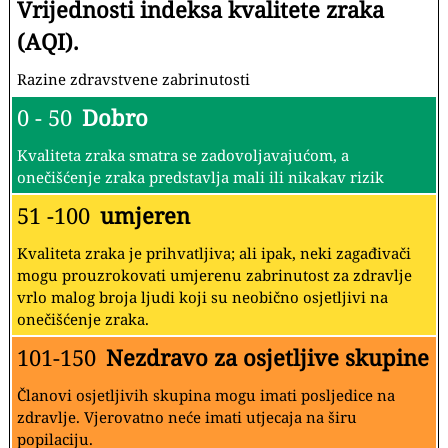
Vrijednosti indeksa kvalitete zraka
(AQI).
Razine zdravstvene zabrinutosti
0 - 50
Dobro
Kvaliteta zraka smatra se zadovoljavajućom, a
onečišćenje zraka predstavlja mali ili nikakav rizik
51 -100
umjeren
Kvaliteta zraka je prihvatljiva; ali ipak, neki zagađivači
mogu prouzrokovati umjerenu zabrinutost za zdravlje
vrlo malog broja ljudi koji su neobično osjetljivi na
onečišćenje zraka.
101-150
Nezdravo za osjetljive skupine
Članovi osjetljivih skupina mogu imati posljedice na
zdravlje. Vjerovatno neće imati utjecaja na širu
popilaciju.