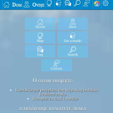
Dom
Ovdje
Home
Here
Map
Get a mask!
Faq
Search
Contact
O ovom projektu
Kontaktirajte projektni tim Svjetskog indeksa
kvalitete zraka
Komplet za tisak i medije
istraživanje kvalitete zraka