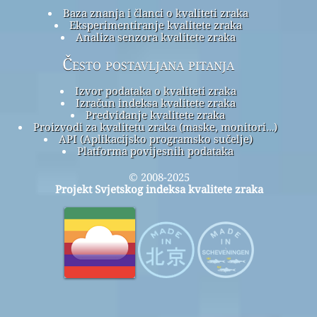
Baza znanja i članci o kvaliteti zraka
Eksperimentiranje kvalitete zraka
Analiza senzora kvalitete zraka
Često postavljana pitanja
Izvor podataka o kvaliteti zraka
Izračun indeksa kvalitete zraka
Predviđanje kvalitete zraka
Proizvodi za kvalitetu zraka (maske, monitori…)
API (Aplikacijsko programsko sučelje)
Platforma povijesnih podataka
© 2008-2025
Projekt Svjetskog indeksa kvalitete zraka