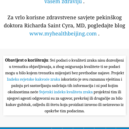
vašem zdravlju
.
Za vrlo korisne zdravstvene savjete pekinškog
doktora Richarda Saint Cyra, MD, pogledajte blog
www.myhealthbeijing.com
.
Obavijest o korištenju
: Svi podaci o kvaliteti zraka nisu dozvoljeni
u trenutku objavljivanja, a zbog osiguranja kvalitete ti se podaci
mogu u bilo kojem trenutku mijenjati bez prethodne najave. Projekt
Indeks svjetske kakvoće zraka
iskoristio je svu razumnu vještinu i
pažnju pri sastavljanju sadržaja tih informacija i ni pod kojim
okolnostima neće
Svjetski indeks kvaliteta zraka
projektni tim ili
njegovi agenti odgovorni su za ugovor, prekršaj ili drugačije za bilo
kakav gubitak, ozljedu ili štetu koja proizlazi izravno ili neizravno iz
opskrbe tim podacima.