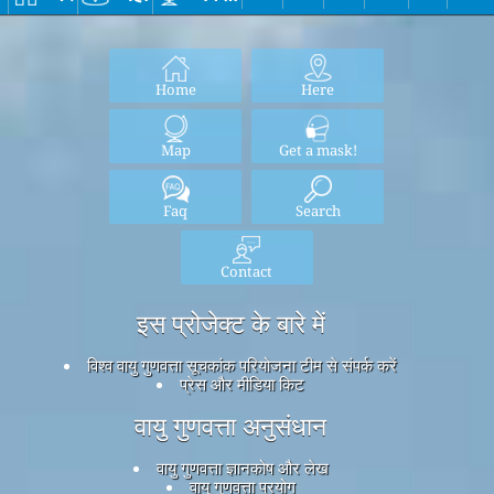
Home
Here
Map
Get a mask!
Faq
Search
Contact
इस प्रोजेक्ट के बारे में
विश्व वायु गुणवत्ता सूचकांक परियोजना टीम से संपर्क करें
प्रेस और मीडिया किट
वायु गुणवत्ता अनुसंधान
वायु गुणवत्ता ज्ञानकोष और लेख
वायु गुणवत्ता प्रयोग