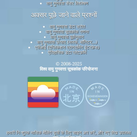
वायु गुणवत्ता सेंसर विश्लेषण
अक्सर पूछे जाने वाले प्रश्नों
वायु गुणवत्ता डेटा स्रोत
वायु गुणवत्ता सूचकांक गणना
वायु गुणवत्ता पूर्वानुमान
वायु गुणवत्ता उत्पाद (मास्क, मॉनिटर...)
एपीआई (एप्लिकेशन प्रोग्रामिंग इंटरफ़ेस)
ऐतिहासिक डेटा प्लेटफ़ॉर्म
© 2008-2025
विश्व वायु गुणवत्ता सूचकांक परियोजना
हमारी निःशुल्क मासिक मेलिंग सूची के लिए साइन अप करें, और नए लेख उपलब्ध