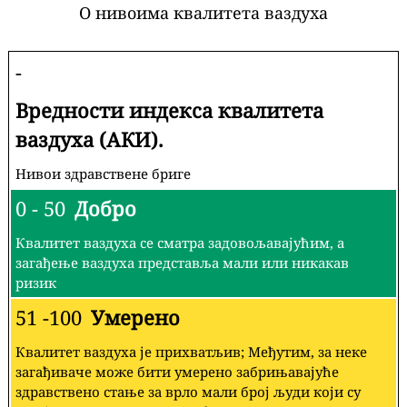
О нивоима квалитета ваздуха
-
Вредности индекса квалитета
ваздуха (АКИ).
Нивои здравствене бриге
0 - 50
Добро
Квалитет ваздуха се сматра задовољавајућим, а
загађење ваздуха представља мали или никакав
ризик
51 -100
Умерено
Квалитет ваздуха је прихватљив; Међутим, за неке
загађиваче може бити умерено забрињавајуће
здравствено стање за врло мали број људи који су