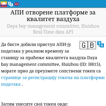
АПИ отворене платформе за
квалитет ваздуха
Daya bay management committee, Huizhou
Real-Time data API
🇬🇧
Да бисте добили приступ АПИ-ју
података у реалном времену за
станицу за праћење квалитета ваздуха Daya
bay management committee, Huizhou (ID: H815),
морате прво да преузмете сопствени токен са
странице за регистрацију токена на платформи
података
.
Затим унесите свој токен овде: