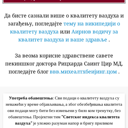
Да бисте сазнали више о квалитету ваздуха и
загађењу, погледајте
тему на википедији о
квалитету ваздуха
или
Аирнов водичу за
квалитет ваздуха и ваше здравље
.
За веома корисне здравствене савете
пекиншког доктора Рицхарда Саинт Цир МД,
погледајте блог
ввв.михеалтхбеијинг.цом
.
Употреба обавештења
: Сви подаци о квалитету ваздуха су
неважећи у време објављивања, а због обезбеђивања квалитета
ови подаци могу бити без измењени у било ком тренутку, без
обавештења. Пројектни тим
"Светског индекса квалитета
ваздуха"
је уложио разуман напор и бригу приликом