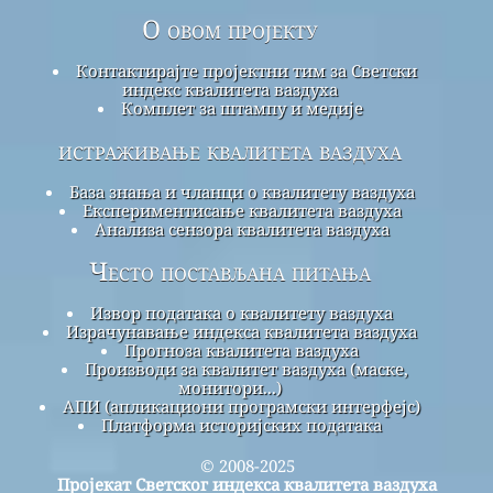
О овом пројекту
Контактирајте пројектни тим за Светски
индекс квалитета ваздуха
Комплет за штампу и медије
истраживање квалитета ваздуха
База знања и чланци о квалитету ваздуха
Експериментисање квалитета ваздуха
Анализа сензора квалитета ваздуха
Често постављана питања
Извор података о квалитету ваздуха
Израчунавање индекса квалитета ваздуха
Прогноза квалитета ваздуха
Производи за квалитет ваздуха (маске,
монитори...)
АПИ (апликациони програмски интерфејс)
Платформа историјских података
© 2008-2025
Пројекат Светског индекса квалитета ваздуха