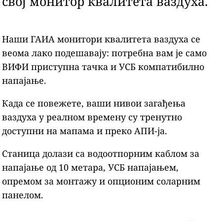
свој монитор квалитета ваздуха.
Наши ГАИА монитори квалитета ваздуха се
веома лако подешавају: потребна вам је само
ВИФИ приступна тачка и УСБ компатибилно
напајање.
Када се повежете, ваши нивои загађења
ваздуха у реалном времену су тренутно
доступни на мапама и преко АПИ-ја.
Станица долази са водоотпорним каблом за
напајање од 10 метара, УСБ напајањем,
опремом за монтажу и опционим соларним
панелом.