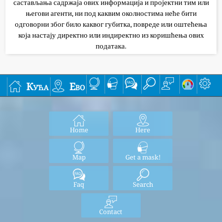
састављања садржаја ових информација и пројектни тим или
његови агенти, ни под каквим околностима неће бити
одговорни због било каквог губитка, повреде или оштећења
која настају директно или индиректно из коришћења ових
података.
Кућа
Ево
Home
Here
Map
Get a mask!
Faq
Search
Contact