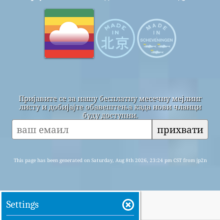
Пријавите се за нашу бесплатну месечну мејлинг
листу и добијајте обавештења када нови чланци
буду доступни.
прихвати
This page has been generated on Saturday, Aug 8th 2026, 23:24 pm CST from jp2n
Settings