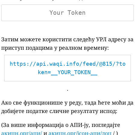
Затим можете користити следећу УРЛ адресу за
приступ подацима у реалном времену:
https://api.waqi.info/feed/@815/?to
ken=__YOUR_TOKEN__
.
Ако све функционише у реду, тада ћете моћи да
добијете податке сличне резултату испод:
(За више информација о АПИ-ју, погледајте
акицн.орг/апи/
и
акицн.орг/јсон-апи/доц
/ )