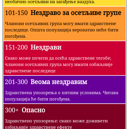
необично осетљиви на загађење ваздуха.
101-150
Нездраво за осетљиве групе
Чланови осетљивих група могу имати здравствене
последице. Општа популација вероватно неће бити
погођена.
151-200
Нездрави
Свако може почети да осећа здравствене тегобе;
чланови осетљивих група могу имати озбиљније
здравствене последице
201-300
Веома нездравим
Здравствена упозорења о хитним условима. Читава
популација ће бити погођена.
300+
Опасно
Здравствено упозорење: свако може доживети
озбиљније здравствене ефекте