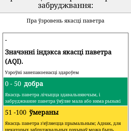
забруджвання:
Пра ўзровень якасці паветра
-
Значэнні індэкса якасці паветра
(AQI).
Узроўні занепакоенасці здароўем
0 - 50
добра
Якасць паветра лічыцца здавальняючым, і
забруджванне паветра ўяўляе мала або няма рызыкі
51 -100
ўмераны
Якасць паветра з'яўляецца прымальным; Аднак, для
некаторых забруджвальных рэчываў можа быць