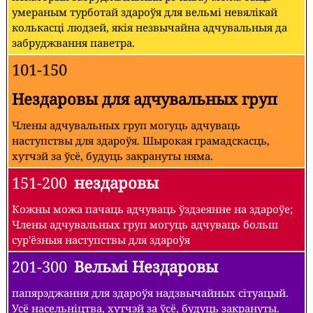
умераным турботай здароўя для вельмі невялікай
колькасці людзей, якія незвычайна адчувальныя да
забруджвання паветра.
101-150
Нездаровы для адчувальных груп
Члены адчувальных груп могуць адчуваць
наступствы для здароўя. Шырокая грамадскасць,
хутчэй за ўсё, будуць закрануты няма.
151-200
нездаровы
Кожны можа пачаць адчуваць ўздзеянне на здароўе;
Члены адчувальных груп могуць адчуваць больш
сур'ёзныя наступствы для здароўя
201-300
Вельмі Нездаровы
папярэджання для здароўя надзвычайных сітуацый.
Усё насельніцтва, хутчэй за ўсё, будуць закрануты.