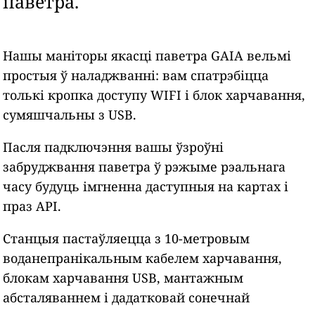
паветра.
Нашы маніторы якасці паветра GAIA вельмі
простыя ў наладжванні: вам спатрэбіцца
толькі кропка доступу WIFI і блок харчавання,
сумяшчальны з USB.
Пасля падключэння вашы ўзроўні
забруджвання паветра ў рэжыме рэальнага
часу будуць імгненна даступныя на картах і
праз API.
Станцыя пастаўляецца з 10-метровым
воданепранікальным кабелем харчавання,
блокам харчавання USB, мантажным
абсталяваннем і дадатковай сонечнай