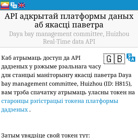
API адкрытай платформы даных
аб якасці паветра
Daya bay management committee, Huizhou
Real-Time data API
🇬🇧
Каб атрымаць доступ да API
дадзеных у рэжыме рэальнага часу
для станцыі маніторынгу якасці паветра Daya
bay management committee, Huizhou (ID: H815),
вам трэба спачатку атрымаць уласны токен на
старонцы рэгістрацыі токена платформы
дадзеных
.
Затым увядзіце свой токен тут: