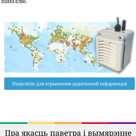
панэллю.
Націсніце для атрымання дадатковай інфармацыі
Пра якасць паветра і вымярэнне