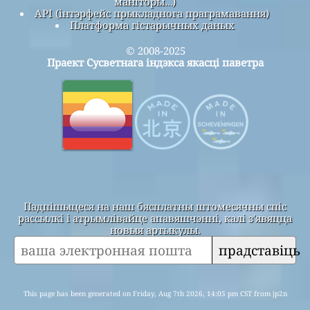
маніторы…)
API (інтэрфейс прыкладнога праграмавання)
Платформа гістарычных даных
© 2008-2025
Праект Сусветнага індэкса якасці паветра
Падпішыцеся на наш бясплатны штомесячны спіс
рассылкі і атрымлівайце апавяшчэнні, калі з'явяцца
новыя артыкулы.
прадставіць
This page has been generated on Friday, Aug 7th 2026, 14:05 pm CST from jp2n