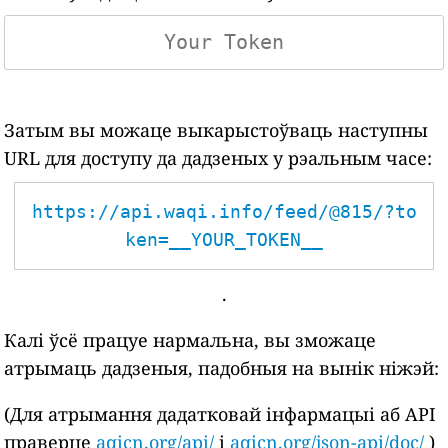
Затым вы можаце выкарыстоўваць наступны
URL для доступу да дадзеных у рэальным часе:
https://api.waqi.info/feed/@815/?to
ken=__YOUR_TOKEN__
.
Калі ўсё працуе нармальна, вы зможаце
атрымаць дадзеныя, падобныя на вынік ніжэй:
(Для атрымання дадатковай інфармацыі аб API
праверце
aqicn.org/api/
і
aqicn.org/json-api/doc/
)