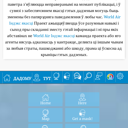
паветра з'яўляюцца неправеранымі на момант публікацыі, і ў
сувязі з забеспячэннем якасці гэтых дадзеныя могуць быць
зменены без папярэдняга паведамлення ў любы час.
World Air
Індэкс якасці
Праект ажыццяўляецца ўсе разумныя навыкі і
сыход пры складанні зместу гэтай інфармацыі і ні пры якіх
абставінах не
World Air Індэкс якасці
каманда праекта або яго
агенты нясуць адказнасць у кантракце, деликта ці іншым чынам
за любыя страты, пашкоджанні або шкоду, прама ці ўскосна ад
крыніцы гэтых дадзеных.
дадому
тут
Home
Here
Map
Get a mask!