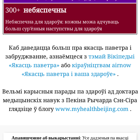
300+
небяспечны
Небяспечна для здароўя: кожны можа адчуваць
больш сур'ёзныя наступствы для здароўя
Каб даведацца больш пра якасць паветра і
забруджванне, азнаёмцеся з
тэмай Вікіпедыі
«Якасць паветра»
або
кіраўніцтвам airnow
«Якасць паветра і ваша здароўе»
.
Вельмі карысныя парады па здароўі ад доктара
медыцынскіх навук з Пекіна Рычарда Сэн-Сіра
глядзіце ў блогу
www.myhealthbeijing.com
.
Апавяшчэнне аб выкарыстанні
: Усе дадзеныя па якасці