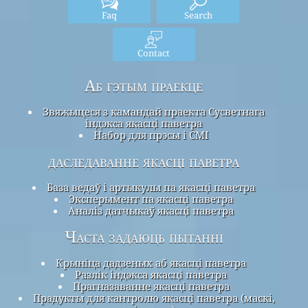
Faq
Search
Contact
Аб гэтым праекце
Звяжыцеся з камандай праекта Сусветнага
індэкса якасці паветра
Набор для прэсы і СМІ
даследаванне якасці паветра
База ведаў і артыкулы па якасці паветра
Эксперымент па якасці паветра
Аналіз датчыкаў якасці паветра
Часта задаюць пытанні
Крыніца дадзеных аб якасці паветра
Разлік індэкса якасці паветра
Прагназаванне якасці паветра
Прадукты для кантролю якасці паветра (маскі,