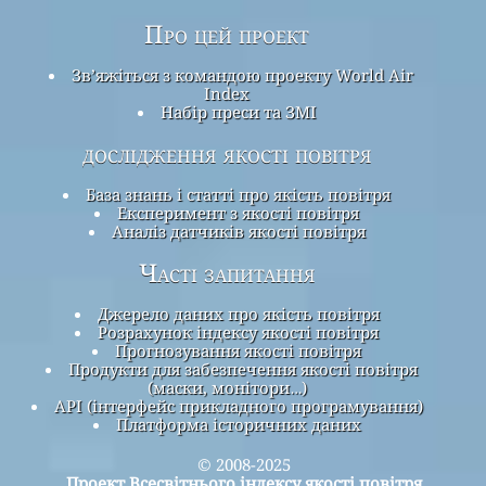
Про цей проект
Зв’яжіться з командою проекту World Air
Index
Набір преси та ЗМІ
дослідження якості повітря
База знань і статті про якість повітря
Експеримент з якості повітря
Аналіз датчиків якості повітря
Часті запитання
Джерело даних про якість повітря
Розрахунок індексу якості повітря
Прогнозування якості повітря
Продукти для забезпечення якості повітря
(маски, монітори…)
API (інтерфейс прикладного програмування)
Платформа історичних даних
© 2008-2025
Проект Всесвітнього індексу якості повітря