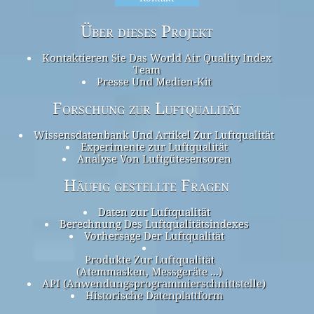
Über dieses Projekt
Kontaktieren Sie Das World Air Quality Index
Team
Presse Und Medien-Kit
Forschung zur Luftqualität
Wissensdatenbank Und Artikel Zur Luftqualität
Experimente zur Luftqualität
Analyse Von Luftgütesensoren
Häufig gestellte Fragen
Daten zur Luftqualität
Berechnung Des Luftqualitätsindexes
Vorhersage Der Luftqualität
Produkte Zur Luftqualität
(Atemmasken, Messgeräte ...)
API (Anwendungsprogrammierschnittstelle)
Historische Datenplattform