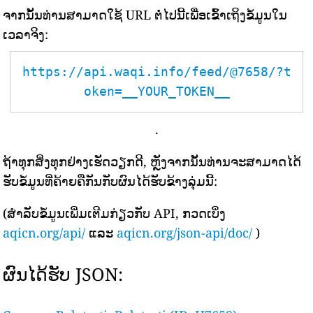
ຈາກນັ້ນທ່ານສາມາດໃຊ້ URL ຕໍ່ໄປນີ້ເພື່ອເຂົ້າເຖິງຂໍ້ມູນໃນ
ເວລາຈິງ:
https://api.waqi.info/feed/@7658/?t
oken=__YOUR_TOKEN__
.
ຖ້າທຸກສິ່ງທຸກຢ່າງເຮັດວຽກດີ, ຫຼັງຈາກນັ້ນທ່ານຈະສາມາດໄດ້
ຮັບຂໍ້ມູນທີ່ຄ້າຍຄືກັນກັບຜົນໄດ້ຮັບຂ້າງລຸ່ມນີ້:
(ສຳລັບຂໍ້ມູນເພີ່ມເຕີມກ່ຽວກັບ API, ກວດເບິ່ງ
aqicn.org/api/
ແລະ
aqicn.org/json-api/doc/
)
ຜົນໄດ້ຮັບ JSON: