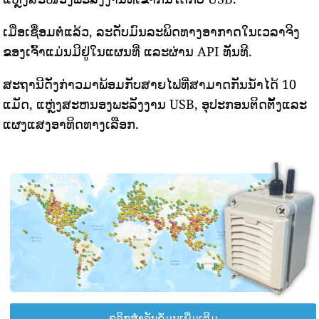
ເມື່ອເຊື່ອມຕໍ່ແລ້ວ, ລະດັບມົນລະພິດທາງອາກາດໃນເວລາຈິງ
ຂອງເຈົ້າແມ່ນມີຢູ່ໃນແຜນທີ່ ແລະຜ່ານ API ທັນທີ.
ສະຖານີດັ່ງກ່າວມາພ້ອມກັບສາຍໄຟທີ່ສາມາດກັນນ້ໍາໄດ້ 10
ແມັດ, ແຫຼ່ງສະຫນອງພະລັງງານ USB, ອຸປະກອນຕິດຕັ້ງແລະ
ແຜງແສງອາທິດທາງເລືອກ.
ຄລິກສຳລັບຂໍ້ມູນເພີ່ມເຕີມ