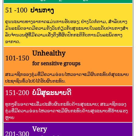
51 -100
ປານກາງ
ຄຸນນະພາບທາງອາກາດແມ່ນການຮັບຮອງ; ຢ່າງໃດກໍ່ຕາມ, ສໍາລັບບາງ
ມົນລະພິດອາດມີຄວາມກັງວົນກ່ຽວກັບສຸຂະພາບໃນລະດັບປານກາງສໍາ
ລັບຈໍານວນຜູ້ທີ່ມີຄວາມເຄັ່ງຕຶງທີ່ຜິດປົກກະຕິກັບການມົນລະພິດທາງ
ອາກາດ.
Unhealthy
101-150
for sensitive groups
ສະມາຊິກຂອງກຸ່ມທີ່ມີຄວາມອ່ອນໄຫວອາດຈະມີຜົນກະທົບຕໍ່ສຸຂະພາບ
ປະຊາຊົນທົ່ວໄປບໍ່ໄດ້ຮັບຜົນກະທົບ.
151-200
ບໍ່ມີສຸຂະພາບດີ
ທຸກໆຄົນອາດຈະເລີ່ມປະສົບຜົນກະທົບດ້ານສຸຂະພາບ; ສະມາຊິກຂອງ
ກຸ່ມທີ່ມີຄວາມອ່ອນໄຫວອາດຈະມີຜົນກະທົບດ້ານສຸຂະພາບທີ່ຮ້າຍແຮງ
ຫຼາຍ
Very
201-300