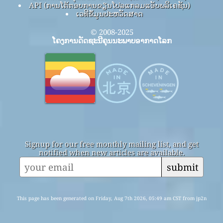
API (ການໂຕ້ຕອບການຂຽນໂປລແກລມແອັບພລິເຄຊັນ)
ເວທີຂໍ້ມູນປະຫວັດສາດ
© 2008-2025
ໂຄງການດັດຊະນີຄຸນນະພາບອາກາດໂລກ
Signup for our free monthly mailing list, and get
notified when new articles are available.
submit
This page has been generated on Friday, Aug 7th 2026, 05:49 am CST from jp2n