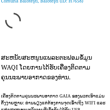
Comuna Baloteşti, Baloteşti (ID: H7658)
ສະຫນັບສະຫນູນແພລະຕະຟອມຂໍ້ມູນ
WAQI ໂດຍການໄດ້ຮັບເຄື່ອງຕິດຕາມ
ຄຸນນະພາບອາກາດຂອງທ່ານ.
ເຄື່ອງຕິດຕາມຄຸນນະພາບອາກາດ GAIA ຂອງພວກເຮົາແມ່ນ
ຕັ້ງງ່າຍຫຼາຍ: ທ່ານພຽງແຕ່ຕ້ອງການຈຸດເຂົ້າເຖິງ WIFI ແລະ
ແຫຼ່ງສະໜອງພະລັງງານທີ່ເຂົ້າກັນໄດ້ກັບ USB.