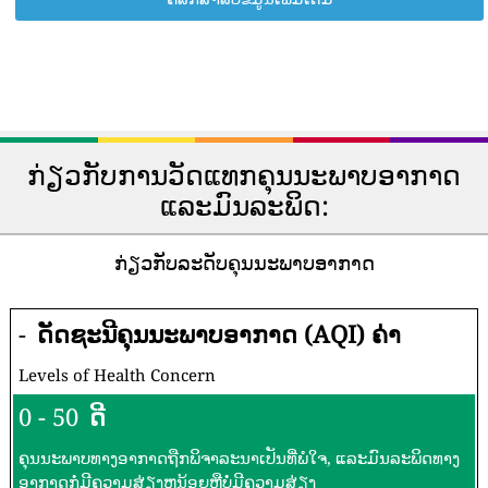
ກ່ຽວກັບການວັດແທກຄຸນນະພາບອາກາດ
ແລະມົນລະພິດ:
ກ່ຽວກັບລະດັບຄຸນນະພາບອາກາດ
-
ດັດຊະນີຄຸນນະພາບອາກາດ (AQI) ຄ່າ
Levels of Health Concern
0 - 50
ດີ
ຄຸນນະພາບທາງອາກາດຖືກພິຈາລະນາເປັນທີ່ພໍໃຈ, ແລະມົນລະພິດທາງ
ອາກາດກໍ່ມີຄວາມສ່ຽງຫນ້ອຍຫຼືບໍ່ມີຄວາມສ່ຽງ