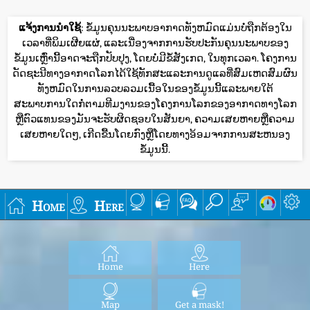
ແຈ້ງການນໍາໃຊ້
: ຂໍ້ມູນຄຸນນະພາບອາກາດທັງຫມົດແມ່ນບໍ່ຖືກຕ້ອງໃນ
ເວລາທີ່ພິມເຜີຍແຜ່, ແລະເນື່ອງຈາກການຮັບປະກັນຄຸນນະພາບຂອງ
ຂໍ້ມູນເຫຼົ່ານີ້ອາດຈະຖືກປັບປຸງ, ໂດຍບໍ່ມີຂໍ້ສັງເກດ, ໃນທຸກເວລາ. ໂຄງການ
ດັດຊະນີທາງອາກາດໂລກໄດ້ໃຊ້ທັກສະແລະການດູແລທີ່ສົມເຫດສົມຜົນ
ທັງຫມົດໃນການລວບລວມເນື້ອໃນຂອງຂໍ້ມູນນີ້ແລະພາຍໃຕ້
ສະພາບການໃດກໍ່ຕາມທີມງານຂອງໂຄງການໂລກຂອງອາກາດທາງໂລກ
ຫຼືຕົວແທນຂອງມັນຈະຮັບຜິດຊອບໃນສັນຍາ, ຄວາມເສຍຫາຍຫຼືຄວາມ
ເສຍຫາຍໃດໆ, ເກີດຂື້ນໂດຍກົງຫຼືໂດຍທາງອ້ອມຈາກການສະຫນອງ
ຂໍ້ມູນນີ້.
Home
Here
Home
Here
Map
Get a mask!