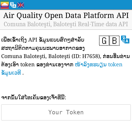
Air Quality Open Data Platform API
Comuna Baloteşti, Baloteşti Real-Time data API
🇬🇧
ເພື່ອເຂົ້າເຖິງ API ຂໍ້ມູນແບບສົດໆສຳລັບ
ສະຖານີຕິດຕາມຄຸນນະພາບອາກາດຂອງ
Comuna Baloteşti, Baloteşti (ID: H7658), ກ່ອນອື່ນທ່ານ
ຕ້ອງເອົາ token ຂອງທ່ານເອງຈາກ
ໜ້າລົງທະບຽນ token
ຂໍ້ມູນເວທີ
.
ຈາກນັ້ນໃສ່ໂທເຄັນຂອງເຈົ້າທີ່ນີ້: