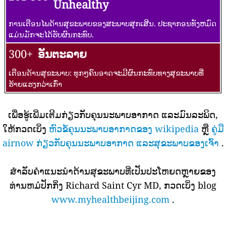
Unhealthy
ການເຕືອນໄພດ້ານສຸຂະພາບຂອງສະພາບສຸກເສີນ. ປະຊາກອນທັງຫມົດ
ແມ່ນມັກຈະໄດ້ຮັບຜົນກະທົບ.
300+
ອັນຕະລາຍ
ເຕືອນດ້ານສຸຂະພາບ: ທຸກໆຄົນອາດຈະມີຜົນກະທົບທາງສຸຂະພາບທີ່
ຮ້າຍແຮງກວ່າເກົ່າ
ເພື່ອຮູ້ເພີ່ມເຕີມກ່ຽວກັບຄຸນນະພາບອາກາດ ແລະມົນລະພິດ,
ໃຫ້ກວດເບິ່ງ
ຫົວຂໍ້ຄຸນນະພາບອາກາດຂອງ wikipedia
ຫຼື
ຄູ່ມື
airnow ກ່ຽວກັບຄຸນນະພາບອາກາດ ແລະສຸຂະພາບຂອງເຈົ້າ
.
ສໍາລັບຄໍາແນະນໍາດ້ານສຸຂະພາບທີ່ເປັນປະໂຫຍດຫຼາຍຂອງ
ທ່ານຫມໍປັກກິ່ງ Richard Saint Cyr MD, ກວດເບິ່ງ blog
www.myhealthbeijing.com
.