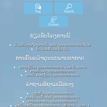
Faq
Search
Contact
ກ່ຽວກັບໂຄງການນີ້
ຕິດຕໍ່ທີມງານໂຄງການດັດສະນີຄຸນນະພາບອາກາດໂລກ
ກົດ​ແລະ​ສື່​ມວນ​ຊົນ Kit
ການຄົ້ນຄວ້າຄຸນນະພາບອາກາດ
ຄວາມຮູ້ດ້ານຄຸນນະພາບອາກາດ ແລະ ບົດຄວາມ
ການທົດລອງຄຸນນະພາບອາກາດ
ການວິເຄາະເຊັນເຊີຄຸນນະພາບອາກາດ
ຄໍາຖາມທີ່ຖາມເລື້ອຍໆ
ແຫຼ່ງຂໍ້ມູນຄຸນນະພາບອາກາດ
ການຄິດໄລ່ດັດຊະນີຄຸນນະພາບອາກາດ
ການພະຍາກອນຄຸນນະພາບອາກາດ
ຜະລິດຕະພັນຄຸນນະພາບອາກາດ (ໜ້າກາກ, ຈໍພາບ…)