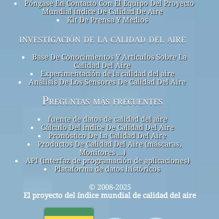
Póngase En Contacto Con El Equipo Del Proyecto
Mundial índice De Calidad De Aire
Kit De Prensa Y Medios
investigación de la calidad del aire
Base De Conocimientos Y Artículos Sobre La
Calidad Del Aire
Experimentación de la calidad del aire
Análisis De Los Sensores De Calidad Del Aire
Preguntas más frecuentes
fuente de datos de calidad del aire
Cálculo Del índice De Calidad Del Aire
Pronóstico De La Calidad Del Aire
Productos De Calidad Del Aire (máscaras,
Monitores ...)
API (interfaz de programación de aplicaciones)
Plataforma de datos históricos
© 2008-2025
El proyecto del índice mundial de calidad del aire