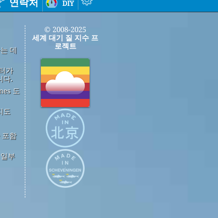
연락처
diy
© 2008-2025
세계 대기 질 지수 프
로젝트
하는 데
이터가
니다.
mes 도
지도
 포함
중 일부