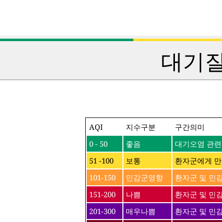
대기질
AQI
지수구분
구간의미
0 - 50
좋음
대기오염 관련
51 -100
보통
환자군에게 만
101-150
민감군영향
환자군 및 민
151-200
나쁨
환자군 및 민감
201-300
매우나쁨
환자군 및 민