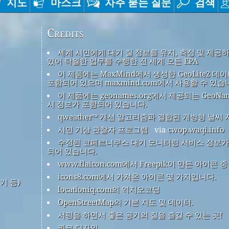
지도
마스크
자주 묻는 질문
검색
Credits
세계 시민에게 대기 질 정보를 유지, 측정 및 제공
있어 탁월한 업무를 수행한 전 세계 모든 EPA
이 제품에는 MaxMind에서 생성한 GeoLite2 데
포함되어 있으며 maxmind.com에서 사용할 수 있습
이 제품에는 geonames.org에서 제공되는 GeoNa
시 정보가 포함되어 있습니다.
qweather™ 개선 알고리즘과 결합된 개방형 날씨 
시민 기상 관찰자 프로그램
via
cwop.waqi.info
수정된 코페르니쿠스 대기 모니터링 서비스 정보가
되어 있습니다.
www.flaicon.com에서 Freepik이 만든 아이콘 
icons8.com에서 가져온 아이콘 몇 가지입니다.
기 등)
locationiq.com의 역지오코딩
OpenStreetMap의 기본 지도 및 데이터.
서핑을 하면서 좋은 공기의 질을 즐길 수 있는 곳!
콰코 디자인