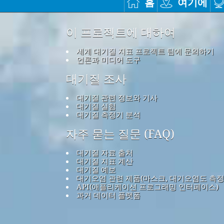
홈
여기에
이 프로젝트에 대하여
세계 대기질 지표 프로젝트 팀에 문의하기
언론과 미디어 도구
대기질 조사
대기질 관련 정보와 기사
대기질 실험
대기질 측정기 분석
자주 묻는 질문 (FAQ)
대기질 자료 출처
대기질 지표 계산
대기질 예보
대기오염 관련 제품(마스크, 대기오염도 측정
API(애플리케이션 프로그래밍 인터페이스)
과거 데이터 플랫폼