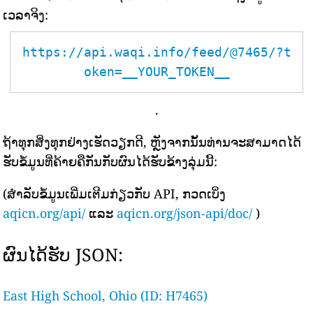
ເວລາຈິງ:
https://api.waqi.info/feed/@7465/?t
oken=__YOUR_TOKEN__
.
ຖ້າທຸກສິ່ງທຸກຢ່າງເຮັດວຽກດີ, ຫຼັງຈາກນັ້ນທ່ານຈະສາມາດໄດ້
ຮັບຂໍ້ມູນທີ່ຄ້າຍຄືກັນກັບຜົນໄດ້ຮັບຂ້າງລຸ່ມນີ້:
(ສຳລັບຂໍ້ມູນເພີ່ມເຕີມກ່ຽວກັບ API, ກວດເບິ່ງ
aqicn.org/api/
ແລະ
aqicn.org/json-api/doc/
)
ຜົນໄດ້ຮັບ JSON:
East High School, Ohio (ID: H7465)