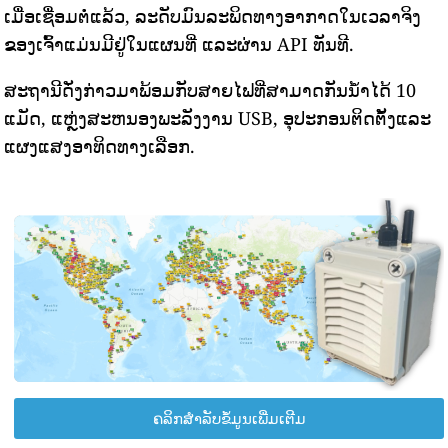
ເມື່ອເຊື່ອມຕໍ່ແລ້ວ, ລະດັບມົນລະພິດທາງອາກາດໃນເວລາຈິງ
ຂອງເຈົ້າແມ່ນມີຢູ່ໃນແຜນທີ່ ແລະຜ່ານ API ທັນທີ.
ສະຖານີດັ່ງກ່າວມາພ້ອມກັບສາຍໄຟທີ່ສາມາດກັນນ້ໍາໄດ້ 10
ແມັດ, ແຫຼ່ງສະຫນອງພະລັງງານ USB, ອຸປະກອນຕິດຕັ້ງແລະ
ແຜງແສງອາທິດທາງເລືອກ.
ຄລິກສຳລັບຂໍ້ມູນເພີ່ມເຕີມ