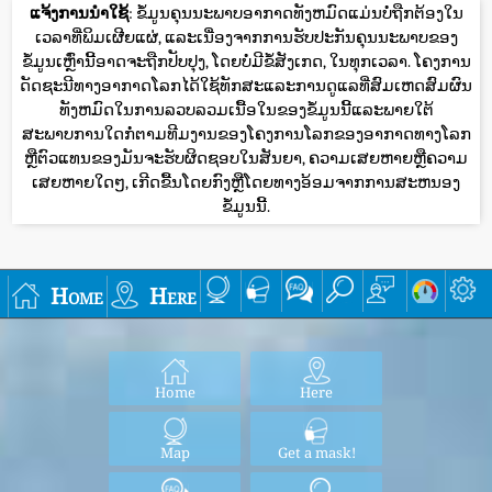
ແຈ້ງການນໍາໃຊ້
: ຂໍ້ມູນຄຸນນະພາບອາກາດທັງຫມົດແມ່ນບໍ່ຖືກຕ້ອງໃນ
ເວລາທີ່ພິມເຜີຍແຜ່, ແລະເນື່ອງຈາກການຮັບປະກັນຄຸນນະພາບຂອງ
ຂໍ້ມູນເຫຼົ່ານີ້ອາດຈະຖືກປັບປຸງ, ໂດຍບໍ່ມີຂໍ້ສັງເກດ, ໃນທຸກເວລາ. ໂຄງການ
ດັດຊະນີທາງອາກາດໂລກໄດ້ໃຊ້ທັກສະແລະການດູແລທີ່ສົມເຫດສົມຜົນ
ທັງຫມົດໃນການລວບລວມເນື້ອໃນຂອງຂໍ້ມູນນີ້ແລະພາຍໃຕ້
ສະພາບການໃດກໍ່ຕາມທີມງານຂອງໂຄງການໂລກຂອງອາກາດທາງໂລກ
ຫຼືຕົວແທນຂອງມັນຈະຮັບຜິດຊອບໃນສັນຍາ, ຄວາມເສຍຫາຍຫຼືຄວາມ
ເສຍຫາຍໃດໆ, ເກີດຂື້ນໂດຍກົງຫຼືໂດຍທາງອ້ອມຈາກການສະຫນອງ
ຂໍ້ມູນນີ້.
Home
Here
Home
Here
Map
Get a mask!