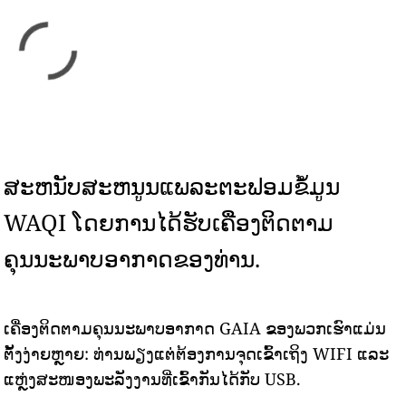
ສະຫນັບສະຫນູນແພລະຕະຟອມຂໍ້ມູນ
WAQI ໂດຍການໄດ້ຮັບເຄື່ອງຕິດຕາມ
ຄຸນນະພາບອາກາດຂອງທ່ານ.
ເຄື່ອງຕິດຕາມຄຸນນະພາບອາກາດ GAIA ຂອງພວກເຮົາແມ່ນ
ຕັ້ງງ່າຍຫຼາຍ: ທ່ານພຽງແຕ່ຕ້ອງການຈຸດເຂົ້າເຖິງ WIFI ແລະ
ແຫຼ່ງສະໜອງພະລັງງານທີ່ເຂົ້າກັນໄດ້ກັບ USB.