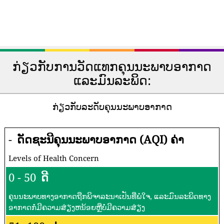
ກ່ຽວກັບການວັດແທກຄຸນນະພາບອາກາດ
ແລະມົນລະພິດ:
ກ່ຽວກັບລະດັບຄຸນນະພາບອາກາດ
-
ດັດຊະນີຄຸນນະພາບອາກາດ (AQI) ຄ່າ
Levels of Health Concern
0 - 50
ດີ
ຄຸນນະພາບທາງອາກາດຖືກພິຈາລະນາເປັນທີ່ພໍໃຈ, ແລະມົນລະພິດທາງ
ອາກາດກໍ່ມີຄວາມສ່ຽງຫນ້ອຍຫຼືບໍ່ມີຄວາມສ່ຽງ