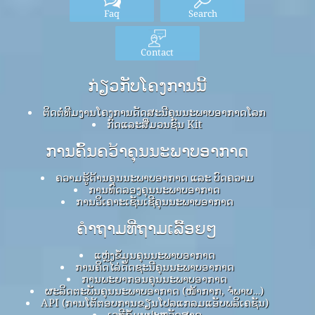
Faq
Search
Contact
ກ່ຽວກັບໂຄງການນີ້
ຕິດຕໍ່ທີມງານໂຄງການດັດສະນີຄຸນນະພາບອາກາດໂລກ
ກົດ​ແລະ​ສື່​ມວນ​ຊົນ Kit
ການຄົ້ນຄວ້າຄຸນນະພາບອາກາດ
ຄວາມຮູ້ດ້ານຄຸນນະພາບອາກາດ ແລະ ບົດຄວາມ
ການທົດລອງຄຸນນະພາບອາກາດ
ການວິເຄາະເຊັນເຊີຄຸນນະພາບອາກາດ
ຄໍາຖາມທີ່ຖາມເລື້ອຍໆ
ແຫຼ່ງຂໍ້ມູນຄຸນນະພາບອາກາດ
ການຄິດໄລ່ດັດຊະນີຄຸນນະພາບອາກາດ
ການພະຍາກອນຄຸນນະພາບອາກາດ
ຜະລິດຕະພັນຄຸນນະພາບອາກາດ (ໜ້າກາກ, ຈໍພາບ…)
API (ການໂຕ້ຕອບການຂຽນໂປລແກລມແອັບພລິເຄຊັນ)
ເວທີຂໍ້ມູນປະຫວັດສາດ