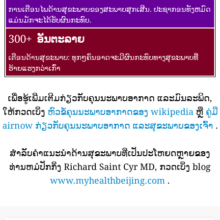
ການເຕືອນໄພດ້ານສຸຂະພາບຂອງສະພາບສຸກເສີນ. ປະຊາກອນທັງຫມົດ
ແມ່ນມັກຈະໄດ້ຮັບຜົນກະທົບ.
300+
ອັນຕະລາຍ
ເຕືອນດ້ານສຸຂະພາບ: ທຸກໆຄົນອາດຈະມີຜົນກະທົບທາງສຸຂະພາບທີ່
ຮ້າຍແຮງກວ່າເກົ່າ
ເພື່ອຮູ້ເພີ່ມເຕີມກ່ຽວກັບຄຸນນະພາບອາກາດ ແລະມົນລະພິດ,
ໃຫ້ກວດເບິ່ງ
ຫົວຂໍ້ຄຸນນະພາບອາກາດຂອງ wikipedia
ຫຼື
ຄູ່ມື
airnow ກ່ຽວກັບຄຸນນະພາບອາກາດ ແລະສຸຂະພາບຂອງເຈົ້າ
.
ສໍາລັບຄໍາແນະນໍາດ້ານສຸຂະພາບທີ່ເປັນປະໂຫຍດຫຼາຍຂອງ
ທ່ານຫມໍປັກກິ່ງ Richard Saint Cyr MD, ກວດເບິ່ງ blog
www.myhealthbeijing.com
.