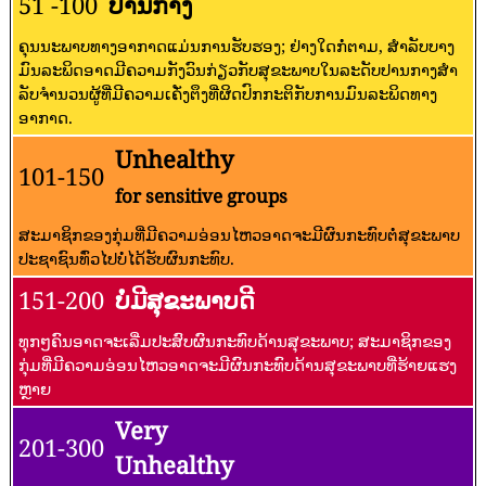
51 -100
ປານກາງ
ຄຸນນະພາບທາງອາກາດແມ່ນການຮັບຮອງ; ຢ່າງໃດກໍ່ຕາມ, ສໍາລັບບາງ
ມົນລະພິດອາດມີຄວາມກັງວົນກ່ຽວກັບສຸຂະພາບໃນລະດັບປານກາງສໍາ
ລັບຈໍານວນຜູ້ທີ່ມີຄວາມເຄັ່ງຕຶງທີ່ຜິດປົກກະຕິກັບການມົນລະພິດທາງ
ອາກາດ.
Unhealthy
101-150
for sensitive groups
ສະມາຊິກຂອງກຸ່ມທີ່ມີຄວາມອ່ອນໄຫວອາດຈະມີຜົນກະທົບຕໍ່ສຸຂະພາບ
ປະຊາຊົນທົ່ວໄປບໍ່ໄດ້ຮັບຜົນກະທົບ.
151-200
ບໍ່ມີສຸຂະພາບດີ
ທຸກໆຄົນອາດຈະເລີ່ມປະສົບຜົນກະທົບດ້ານສຸຂະພາບ; ສະມາຊິກຂອງ
ກຸ່ມທີ່ມີຄວາມອ່ອນໄຫວອາດຈະມີຜົນກະທົບດ້ານສຸຂະພາບທີ່ຮ້າຍແຮງ
ຫຼາຍ
Very
201-300
Unhealthy