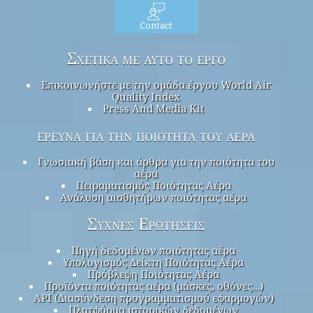
Contact
Σχετικά με αυτό το έργο
Επικοινωνήστε με την ομάδα έργου World Air
Quality Index
Press And Media Kit
έρευνα για την ποιότητα του αέρα
Γνωσιακή βάση και άρθρα για την ποιότητα του
αέρα
Πειραματισμός Ποιότητας Αέρα
Ανάλυση αισθητήρων ποιότητας αέρα
Συχνές Ερωτήσεις
Πηγή δεδομένων ποιότητας αέρα
Υπολογισμός Δείκτη Ποιότητας Αέρα
Πρόβλεψη Ποιότητας Αέρα
Προϊόντα ποιότητας αέρα (μάσκες, οθόνες…)
API (Διασύνδεση προγραμματισμού εφαρμογών)
Πλατφόρμα ιστορικών δεδομένων