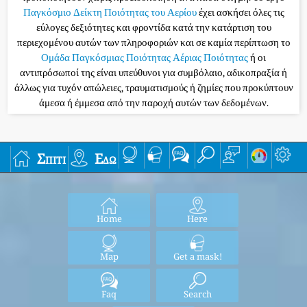
Παγκόσμιο Δείκτη Ποιότητας του Αερίου
έχει ασκήσει όλες τις
εύλογες δεξιότητες και φροντίδα κατά την κατάρτιση του
περιεχομένου αυτών των πληροφοριών και σε καμία περίπτωση το
Ομάδα Παγκόσμιας Ποιότητας Αέριας Ποιότητας
ή οι
αντιπρόσωποί της είναι υπεύθυνοι για συμβόλαιο, αδικοπραξία ή
άλλως για τυχόν απώλειες, τραυματισμούς ή ζημίες που προκύπτουν
άμεσα ή έμμεσα από την παροχή αυτών των δεδομένων.
Σπίτι
Εδώ
Home
Here
Map
Get a mask!
Faq
Search