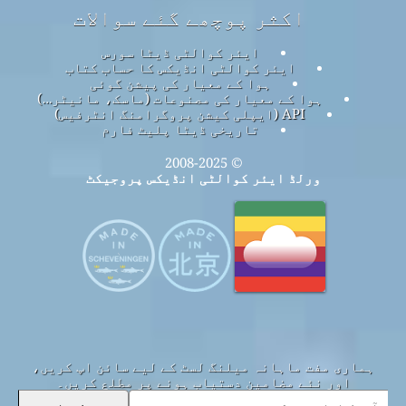
اکثر پوچھے گئے سوالات
ایئر کوالٹی ڈیٹا سورس
ایئر کوالٹی انڈیکس کا حساب کتاب
ہوا کے معیار کی پیشن گوئی
ہوا کے معیار کی مصنوعات (ماسک، مانیٹر…)
API (ایپلی کیشن پروگرامنگ انٹرفیس)
تاریخی ڈیٹا پلیٹ فارم
© 2008-2025
ورلڈ ایئر کوالٹی انڈیکس پروجیکٹ
ہماری مفت ماہانہ میلنگ لسٹ کے لیے سائن اپ کریں،
اور نئے مضامین دستیاب ہونے پر مطلع کریں۔