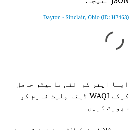
JSON نتیجہ:
Dayton - Sinclair, Ohio (ID: H7463)
اپنا ایئر کوالٹی مانیٹر حاصل
کرکے WAQI ڈیٹا پلیٹ فارم کو
سپورٹ کریں۔
ہمارے GAIA ایئر کوالٹی مانیٹر ترتیب دینے