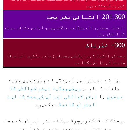
تجربہ کرسکتے ہیں
201-300
انتہائی مضر صحت
انتباہ صحت برائے ہنگامی حالات. پوری آبادی متاثر ہونے
کا امکان ہے
300+
خطرناک
صحت کی انتباہ: ہر ایک کی صحت کو زیادہ سنگین اثرات کا
سامنا کر نا پڑ سکتا ہے
ہوا کے معیار اور آلودگی کے بارے میں مزید
جاننے کے لیے،
ویکیپیڈیا ایئر کوالٹی کا
موضوع
یا
ایئر کوالٹی اور آپ کی صحت کے لیے
ایئرنو گائیڈ
دیکھیں۔
بیجنگ کے ڈاکٹر رچرڈ سینٹ سائر ایم ڈی کے صحت
سے متعلق بہت مفید مشوروں کے لیے،