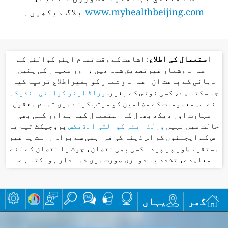
www.myhealthbeijing.com
بلاگ دیکھیں۔
استعمال کی اطلاع
: اشاعت کے وقت تمام ایئر کوالٹی کے
اعداد وشمار غیرتصدیق شدہ ھیں ، اور معیار کی یقین
دہانی کے باعث ان اعداد و شمار کو بغیراطلاع ترمیم کیا
جا سکتا ہے، کسی نوٹس کے بغیر.
ورلڈ ایئر کوالٹی انڈیکس
نے اس معلومات کے مضامین کو مرتب کرنے میں تمام معقول
مہارت اور دیکھ بھال کا استعمال کیا ہے اور کسی بھی
حالت میں نہیں
ورلڈ ایئر کوالٹی انڈیکس
پروجیکٹ ٹیم یا
اس کے ایجنٹوں کو اس ڈیٹا کی فراہمی سے براہ راست یا غیر
مستقیم طور پر پیدا کسی بھی نقصان، چوٹ یا نقصان کے لئے
معاہدے، تشدد یا دوسری صورت میں ذمہ دار ہوسکتا ہے.
گھر
یہاں