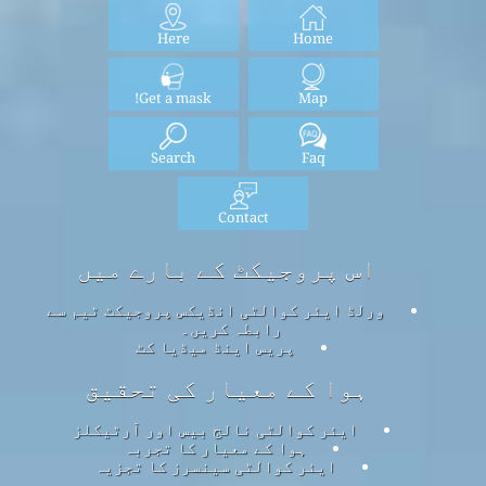
Here
Home
Get a mask!
Map
Search
Faq
Contact
اس پروجیکٹ کے بارے میں
ورلڈ ایئر کوالٹی انڈیکس پروجیکٹ ٹیم سے
رابطہ کریں۔
پریس اینڈ میڈیا کٹ
ہوا کے معیار کی تحقیق
ایئر کوالٹی نالج بیس اور آرٹیکلز
ہوا کے معیار کا تجربہ
ایئر کوالٹی سینسرز کا تجزیہ