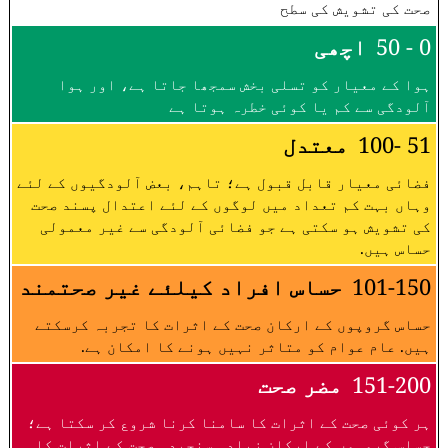
صحت کی تشویش کی سطح
0 - 50
اچھی
ہوا کے معیار کو تسلی بخش سمجھا جاتا ہے، اور ہوا
آلودگی سے کم یا کوئی خطرہ ہوتا ہے
51 -100
معتدل
فضائی معیار قابل قبول ہے؛ تاہم، بعض آلودگیوں کے لئے
وہاں بہت کم تعداد میں لوگوں کے لئے اعتدال پسند صحت
کی تشویش ہو سکتی ہے جو فضائی آلودگی سے غیر معمولی
حساس ہیں.
101-150
حساس افراد کیلئے غیر صحتمند
حساس گروپوں کے ارکان صحت کے اثرات کا تجربہ کرسکتے
ہیں. عام عوام کو متاثر نہیں ہونے کا امکان ہے.
151-200
مضر صحت
ہر کوئی صحت کے اثرات کا سامنا کرنا شروع کر سکتا ہے؛
حساس گروہوں کے ارکان زیادہ سنجیدہ صحت کے اثرات کا