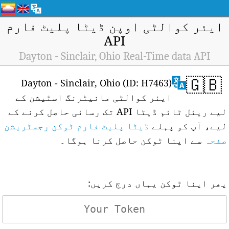
ایئر کوالٹی اوپن ڈیٹا پلیٹ فارم
API
Dayton - Sinclair, Ohio Real-Time data API
🇬🇧
Dayton - Sinclair, Ohio (ID: H7463)
ایئر کوالٹی مانیٹرنگ اسٹیشن کے
لیے ریئل ٹائم ڈیٹا API تک رسائی حاصل کرنے کے
لیے، آپ کو پہلے
ڈیٹا پلیٹ فارم ٹوکن رجسٹریشن
صفحہ
سے اپنا ٹوکن حاصل کرنا ہوگا۔
پھر اپنا ٹوکن یہاں درج کریں: