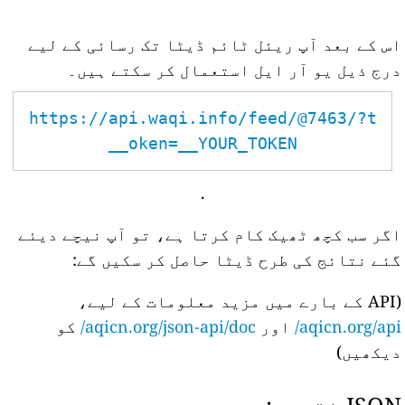
اس کے بعد آپ ریئل ٹائم ڈیٹا تک رسائی کے لیے
درج ذیل یو آر ایل استعمال کر سکتے ہیں۔
https://api.waqi.info/feed/@7463/?t
oken=__YOUR_TOKEN__
.
اگر سب کچھ ٹھیک کام کرتا ہے، تو آپ نیچے دیئے
گئے نتائج کی طرح ڈیٹا حاصل کر سکیں گے:
(API کے بارے میں مزید معلومات کے لیے،
aqicn.org/api/
اور
aqicn.org/json-api/doc/
کو
دیکھیں)