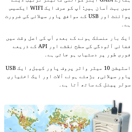
میں بہت آسان ہیں: آپ کو صرف ایک WIFI ایکسیس
پوائنٹ اور USB کے موافق پاور سپلائی کی ضرورت
ہے۔
ایک بار منسلک ہونے کے بعد، آپ کی اصل وقت میں
فضائی آلودگی کی سطح نقشے اور API کے ذریعے
فوری طور پر دستیاب ہو جاتی ہے۔
اسٹیشن 10 میٹر واٹر پروف پاور کیبل، ایک USB
پاور سپلائی، بڑھتے ہوئے آلات اور ایک اختیاری
سولر پینل کے ساتھ آتا ہے۔