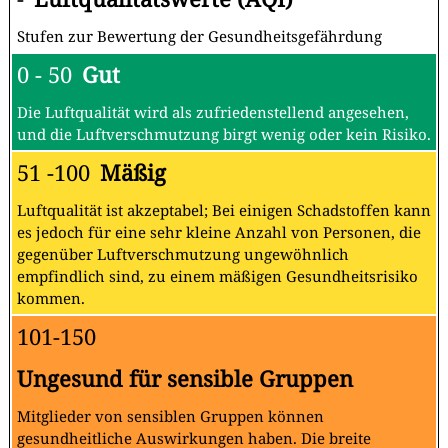
Stufen zur Bewertung der Gesundheitsgefährdung
0 - 50
Gut
Die Luftqualität wird als zufriedenstellend angesehen,
und die Luftverschmutzung birgt wenig oder kein Risiko.
51 -100
Mäßig
Luftqualität ist akzeptabel; Bei einigen Schadstoffen kann
es jedoch für eine sehr kleine Anzahl von Personen, die
gegenüber Luftverschmutzung ungewöhnlich
empfindlich sind, zu einem mäßigen Gesundheitsrisiko
kommen.
101-150
Ungesund für sensible Gruppen
Mitglieder von sensiblen Gruppen können
gesundheitliche Auswirkungen haben. Die breite