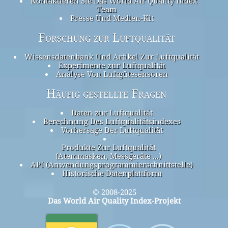
Kontaktieren Sie Das World Air Quality Index
Team
Presse Und Medien-Kit
Forschung zur Luftqualität
Wissensdatenbank Und Artikel Zur Luftqualität
Experimente zur Luftqualität
Analyse Von Luftgütesensoren
Häufig gestellte Fragen
Daten zur Luftqualität
Berechnung Des Luftqualitätsindexes
Vorhersage Der Luftqualität
Produkte Zur Luftqualität
(Atemmasken, Messgeräte ...)
API (Anwendungsprogrammierschnittstelle)
Historische Datenplattform
© 2008-2025
Das World Air Quality Index-Projekt