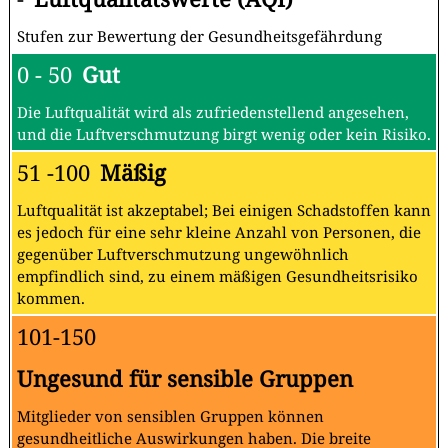
Stufen zur Bewertung der Gesundheitsgefährdung
0 - 50
Gut
Die Luftqualität wird als zufriedenstellend angesehen,
und die Luftverschmutzung birgt wenig oder kein Risiko.
51 -100
Mäßig
Luftqualität ist akzeptabel; Bei einigen Schadstoffen kann
es jedoch für eine sehr kleine Anzahl von Personen, die
gegenüber Luftverschmutzung ungewöhnlich
empfindlich sind, zu einem mäßigen Gesundheitsrisiko
kommen.
101-150
Ungesund für sensible Gruppen
Mitglieder von sensiblen Gruppen können
gesundheitliche Auswirkungen haben. Die breite