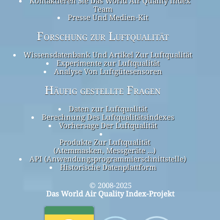
Kontaktieren Sie Das World Air Quality Index
Team
Presse Und Medien-Kit
Forschung zur Luftqualität
Wissensdatenbank Und Artikel Zur Luftqualität
Experimente zur Luftqualität
Analyse Von Luftgütesensoren
Häufig gestellte Fragen
Daten zur Luftqualität
Berechnung Des Luftqualitätsindexes
Vorhersage Der Luftqualität
Produkte Zur Luftqualität
(Atemmasken, Messgeräte ...)
API (Anwendungsprogrammierschnittstelle)
Historische Datenplattform
© 2008-2025
Das World Air Quality Index-Projekt