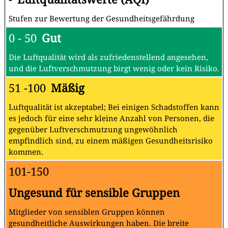
Stufen zur Bewertung der Gesundheitsgefährdung
0 - 50
Gut
Die Luftqualität wird als zufriedenstellend angesehen,
und die Luftverschmutzung birgt wenig oder kein Risiko.
51 -100
Mäßig
Luftqualität ist akzeptabel; Bei einigen Schadstoffen kann
es jedoch für eine sehr kleine Anzahl von Personen, die
gegenüber Luftverschmutzung ungewöhnlich
empfindlich sind, zu einem mäßigen Gesundheitsrisiko
kommen.
101-150
Ungesund für sensible Gruppen
Mitglieder von sensiblen Gruppen können
gesundheitliche Auswirkungen haben. Die breite