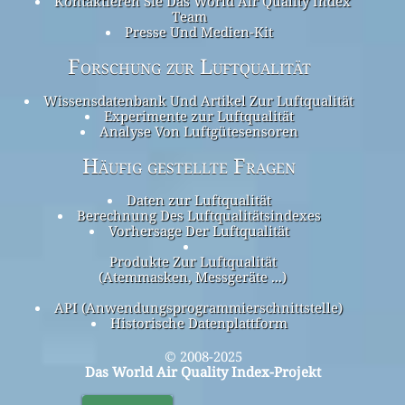
Kontaktieren Sie Das World Air Quality Index
Team
Presse Und Medien-Kit
Forschung zur Luftqualität
Wissensdatenbank Und Artikel Zur Luftqualität
Experimente zur Luftqualität
Analyse Von Luftgütesensoren
Häufig gestellte Fragen
Daten zur Luftqualität
Berechnung Des Luftqualitätsindexes
Vorhersage Der Luftqualität
Produkte Zur Luftqualität
(Atemmasken, Messgeräte ...)
API (Anwendungsprogrammierschnittstelle)
Historische Datenplattform
© 2008-2025
Das World Air Quality Index-Projekt