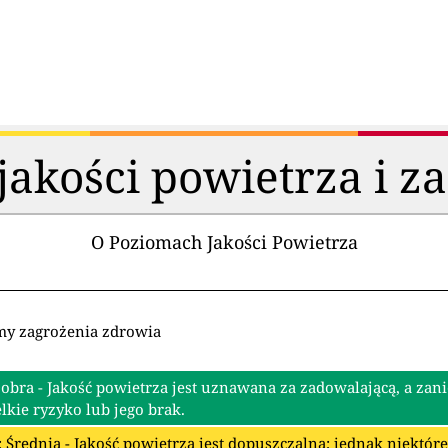
akości powietrza i z
O Poziomach Jakości Powietrza
my zagrożenia zdrowia
Dobra - Jakość powietrza jest uznawana za zadowalającą, a zan
lkie ryzyko lub jego brak.
: Średnia - Jakość powietrza jest dopuszczalna; jednak niektó