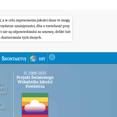
i, a w celu zapewnienia jakości dane te mogą
ydatne umiejętności, dba o rzetelność przy
i nie są odpowiedzialni za umowę, delikt lub
 dostarczania tych danych.
Skontaktuj
diy
© 2008-2025
Projekt Światowego
Wskaźnika Jakości
za
Powietrza
ru i
emat
e
om.