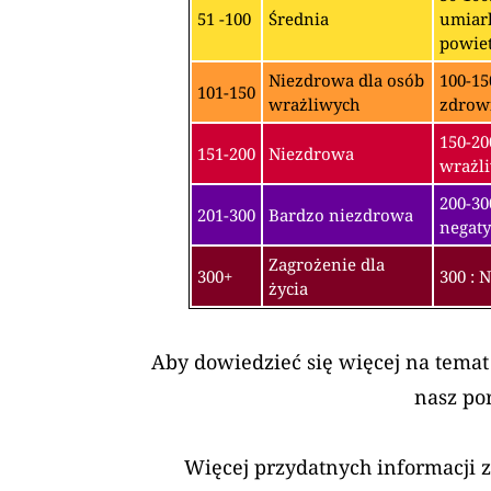
51 -100
Średnia
umiark
powiet
Niezdrowa dla osób
100-15
101-150
wrażliwych
zdrow
150-20
151-200
Niezdrowa
wrażli
200-3
201-300
Bardzo niezdrowa
negaty
Zagrożenie dla
300+
300 : 
życia
Aby dowiedzieć się więcej na temat
nasz po
Więcej przydatnych informacji 