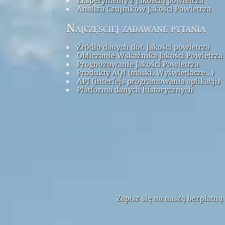
Analiza Czujników Jakości Powietrza
Najczęściej zadawane pytania
Źródło danych dot. jakości powietrza
Obliczanie Wskaźnika Jakości Powietrza 
Prognozowanie Jakości Powietrza
Produkty AQI (maski, Wyświetlacze...)
API (interfejs programowania aplikacji)
Platforma danych historycznych
Zapisz się na naszą bezpłatn