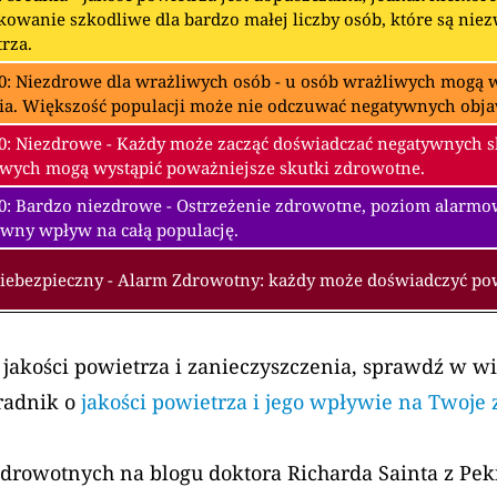
owanie szkodliwe dla bardzo małej liczby osób, które są nie
rza.
0: Niezdrowe dla wrażliwych osób - u osób wrażliwych mogą w
ia. Większość populacji może nie odczuwać negatywnych obj
0: Niezdrowe - Każdy może zacząć doświadczać negatywnych 
wych mogą wystąpić poważniejsze skutki zdrowotne.
00: Bardzo niezdrowe - Ostrzeżenie zdrowotne, poziom alarm
wny wpływ na całą populację.
Niebezpieczny - Alarm Zdrowotny: każdy może doświadczyć p
 jakości powietrza i zanieczyszczenia, sprawdź w w
radnik o
jakości powietrza i jego wpływie na Twoje
zdrowotnych na blogu doktora Richarda Sainta z Pe