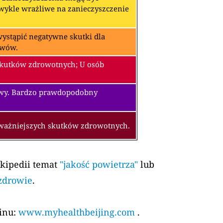
zwykle wrażliwe na zanieczyszczenie
ystąpić negatywne skutki dla
awów.
skutków zdrowotnych; U osób
owy. Bardzo prawdopodobny
oważniejszych skutków zdrowotnych.
ikipedii temat
"jakość powietrza"
lub
 zdrowie
.
kinu:
www.myhealthbeijing.com
.