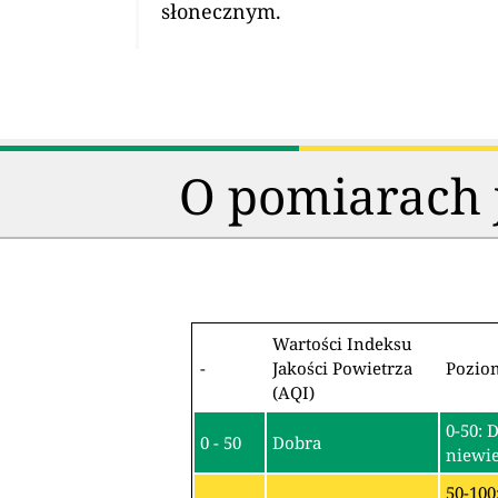
słonecznym.
O pomiarach j
Wartości Indeksu
-
Jakości Powietrza
Pozio
(AQI)
0-50: 
0 - 50
Dobra
niewie
50-100