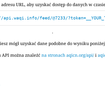
 adresu URL, aby uzyskać dostęp do danych w czasi
//api.waqi.info/feed/@7233/?token=__YOUR_
.
ziesz mógł uzyskać dane podobne do wyniku poniżej
su API można znaleźć
na stronach aqicn.org/api/
i
aqi
)