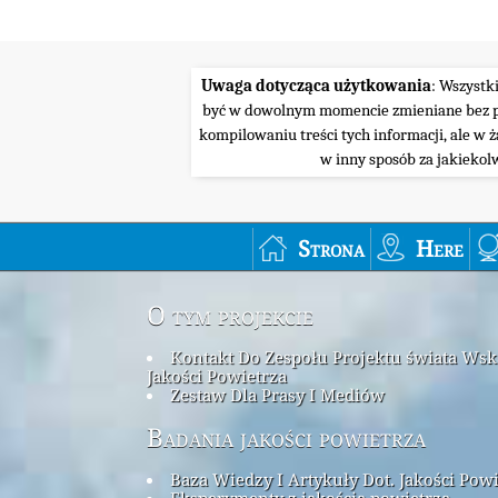
Uwaga dotycząca użytkowania
: Wszystk
być w dowolnym momencie zmieniane bez pow
kompilowaniu treści tych informacji, ale w 
w inny sposób za jakiekol
Strona
Here
O tym projekcie
Kontakt Do Zespołu Projektu świata Ws
Jakości Powietrza
Zestaw Dla Prasy I Mediów
Badania jakości powietrza
Baza Wiedzy I Artykuły Dot. Jakości Pow
Eksperymenty z jakością powietrza