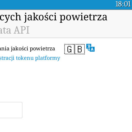
18:01
cych jakości powietrza
ata API
🇬🇧
ania jakości powietrza
stracji tokenu platformy