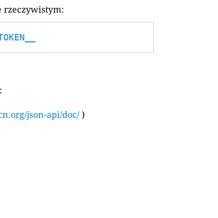
e rzeczywistym:
TOKEN__
:
cn.org/json-api/doc/
)