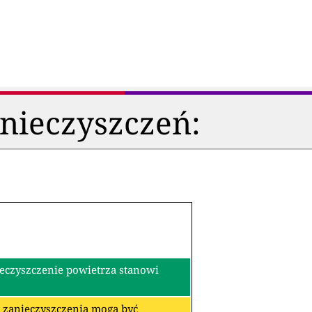
anieczyszczeń:
ieczyszczenie powietrza stanowi
re zanieczyszczenia mogą być