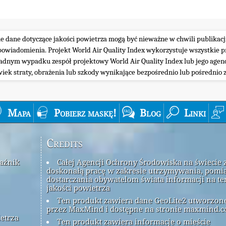
ie dane dotyczące jakości powietrza mogą być nieważne w chwili publikacj
iadomienia. Projekt World Air Quality Index wykorzystuje wszystkie prz
żadnym wypadku zespół projektowy World Air Quality Index lub jego agenc
wiek straty, obrażenia lub szkody wynikające bezpośrednio lub pośrednio z
Mapa
Pobierz maskę!
Blog
Linki
Credits
kaźnik
Całej Agencji Ochrony Środowiska na świecie 
doskonałą pracę w zakresie utrzymywania, pomia
dostarczania obywatelom świata informacji na t
jakości powietrza
Ten produkt zawiera dane GeoLite2 utworzon
przez MaxMind i dostępne na stronie maxmind.c
ietrza
Ten produkt zawiera informacje o mieście