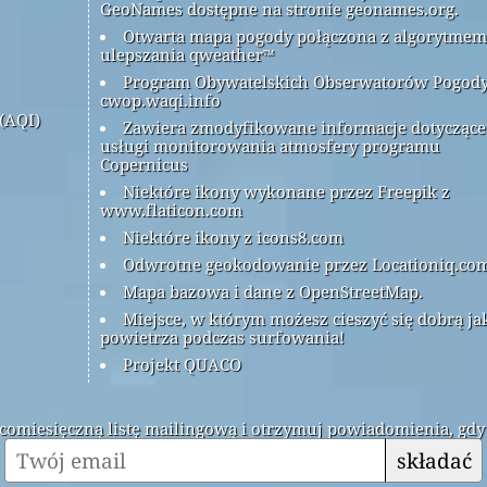
GeoNames dostępne na stronie geonames.org.
Otwarta mapa pogody połączona z algorytmem
ulepszania qweather™
Program Obywatelskich Obserwatorów Pogod
cwop.waqi.info
(AQI)
Zawiera zmodyfikowane informacje dotyczące
usługi monitorowania atmosfery programu
Copernicus
Niektóre ikony wykonane przez Freepik z
www.flaticon.com
Niektóre ikony z icons8.com
Odwrotne geokodowanie przez Locationiq.co
Mapa bazowa i dane z OpenStreetMap.
Miejsce, w którym możesz cieszyć się dobrą ja
powietrza podczas surfowania!
Projekt QUACO
ą comiesięczną listę mailingową i otrzymuj powiadomienia, gdy
składać