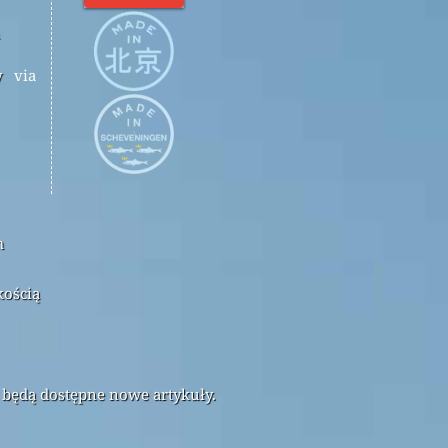
y
via
m
kością
 będą dostępne nowe artykuły.