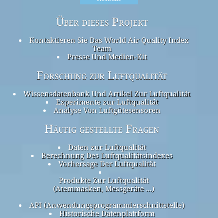
Über dieses Projekt
Kontaktieren Sie Das World Air Quality Index
Team
Presse Und Medien-Kit
Forschung zur Luftqualität
Wissensdatenbank Und Artikel Zur Luftqualität
Experimente zur Luftqualität
Analyse Von Luftgütesensoren
Häufig gestellte Fragen
Daten zur Luftqualität
Berechnung Des Luftqualitätsindexes
Vorhersage Der Luftqualität
Produkte Zur Luftqualität
(Atemmasken, Messgeräte ...)
API (Anwendungsprogrammierschnittstelle)
Historische Datenplattform