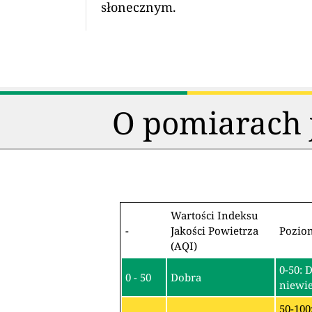
słonecznym.
O pomiarach j
Wartości Indeksu
-
Jakości Powietrza
Pozio
(AQI)
0-50: 
0 - 50
Dobra
niewie
50-100