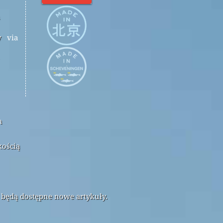
y
via
m
kością
 będą dostępne nowe artykuły.