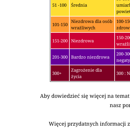
51 -100
Średnia
umiark
powiet
Niezdrowa dla osób
100-15
101-150
wrażliwych
zdrow
150-20
151-200
Niezdrowa
wrażli
200-3
201-300
Bardzo niezdrowa
negaty
Zagrożenie dla
300+
300 : 
życia
Aby dowiedzieć się więcej na temat
nasz po
Więcej przydatnych informacji 