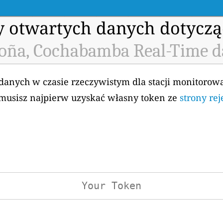
my otwartych danych dotyczą
oña, Cochabamba Real-Time d
 danych w czasie rzeczywistym dla stacji monitorow
musisz najpierw uzyskać własny token ze
strony rej