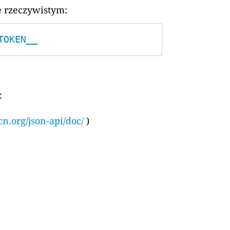
e rzeczywistym:
TOKEN__
:
cn.org/json-api/doc/
)