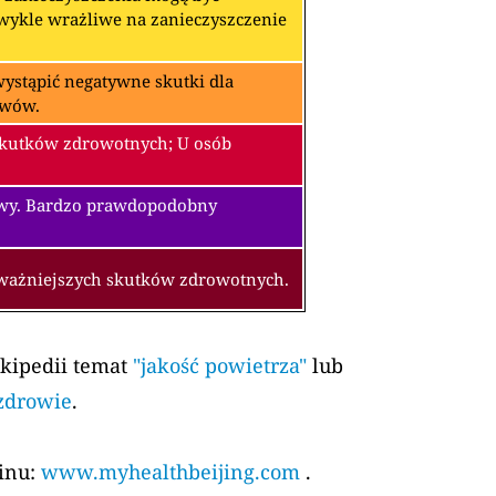
zwykle wrażliwe na zanieczyszczenie
ystąpić negatywne skutki dla
awów.
skutków zdrowotnych; U osób
owy. Bardzo prawdopodobny
oważniejszych skutków zdrowotnych.
ikipedii temat
"jakość powietrza"
lub
 zdrowie
.
kinu:
www.myhealthbeijing.com
.