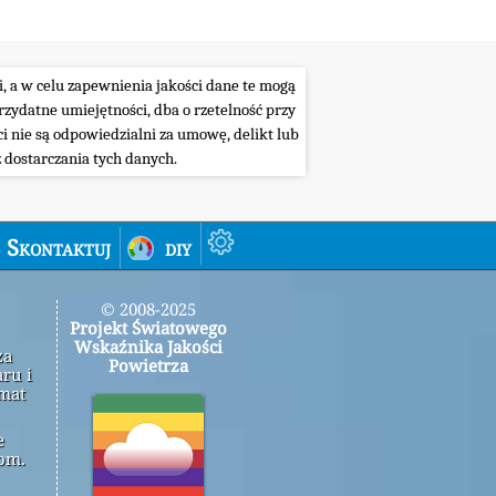
i, a w celu zapewnienia jakości dane te mogą
ydatne umiejętności, dba o rzetelność przy
i nie są odpowiedzialni za umowę, delikt lub
 dostarczania tych danych.
Skontaktuj
diy
© 2008-2025
Projekt Światowego
Wskaźnika Jakości
za
Powietrza
ru i
emat
e
om.