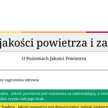
akości powietrza i z
O Poziomach Jakości Powietrza
my zagrożenia zdrowia
Dobra - Jakość powietrza jest uznawana za zadowalającą, a zan
lkie ryzyko lub jego brak.
: Średnia - Jakość powietrza jest dopuszczalna; jednak niektó