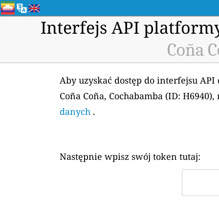
Interfejs API platfor
Coña C
Aby uzyskać dostęp do interfejsu API
Coña Coña, Cochabamba (ID: H6940), 
danych
.
Następnie wpisz swój token tutaj: