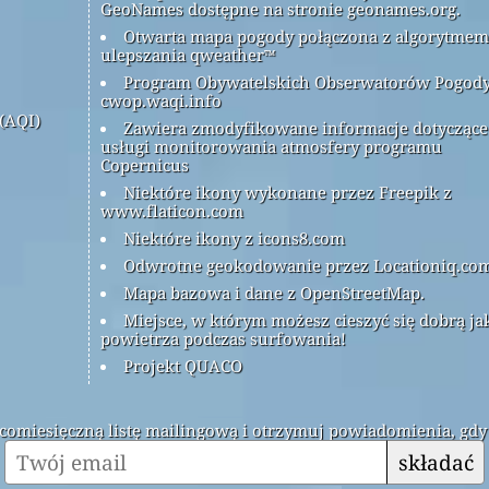
GeoNames dostępne na stronie geonames.org.
Otwarta mapa pogody połączona z algorytmem
ulepszania qweather™
Program Obywatelskich Obserwatorów Pogod
cwop.waqi.info
(AQI)
Zawiera zmodyfikowane informacje dotyczące
usługi monitorowania atmosfery programu
Copernicus
Niektóre ikony wykonane przez Freepik z
www.flaticon.com
Niektóre ikony z icons8.com
Odwrotne geokodowanie przez Locationiq.co
Mapa bazowa i dane z OpenStreetMap.
Miejsce, w którym możesz cieszyć się dobrą ja
powietrza podczas surfowania!
Projekt QUACO
ą comiesięczną listę mailingową i otrzymuj powiadomienia, gdy
składać