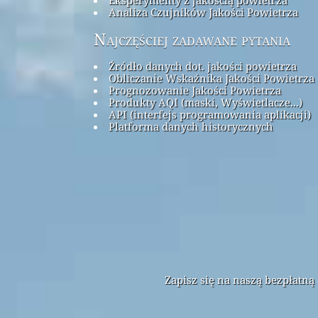
Analiza Czujników Jakości Powietrza
Najczęściej zadawane pytania
Źródło danych dot. jakości powietrza
Obliczanie Wskaźnika Jakości Powietrza 
Prognozowanie Jakości Powietrza
Produkty AQI (maski, Wyświetlacze...)
API (interfejs programowania aplikacji)
Platforma danych historycznych
Zapisz się na naszą bezpłatn