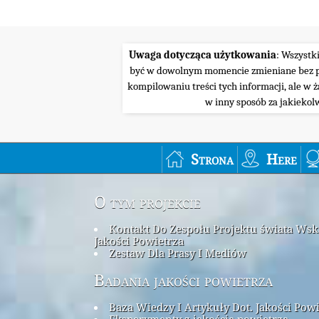
Uwaga dotycząca użytkowania
: Wszystk
być w dowolnym momencie zmieniane bez pow
kompilowaniu treści tych informacji, ale w 
w inny sposób za jakiekol
Strona
Here
O tym projekcie
Kontakt Do Zespołu Projektu świata Ws
Jakości Powietrza
Zestaw Dla Prasy I Mediów
Badania jakości powietrza
Baza Wiedzy I Artykuły Dot. Jakości Pow
Eksperymenty z jakością powietrza