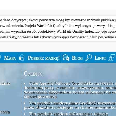
ie dane dotyczące jakości powietrza mogą być nieważne w chwili publikacj
iadomienia. Projekt World Air Quality Index wykorzystuje wszystkie prz
żadnym wypadku zespół projektowy World Air Quality Index lub jego agenc
wiek straty, obrażenia lub szkody wynikające bezpośrednio lub pośrednio z
Mapa
Pobierz maskę!
Blog
Linki
Credits
kaźnik
Całej Agencji Ochrony Środowiska na świecie 
doskonałą pracę w zakresie utrzymywania, pomia
dostarczania obywatelom świata informacji na t
jakości powietrza
Ten produkt zawiera dane GeoLite2 utworzon
przez MaxMind i dostępne na stronie maxmind.c
ietrza
Ten produkt zawiera informacje o mieście