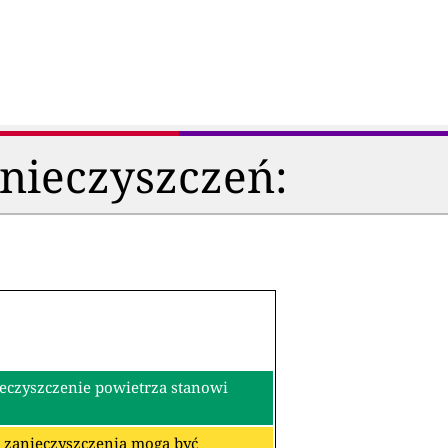
anieczyszczeń:
ieczyszczenie powietrza stanowi
re zanieczyszczenia mogą być