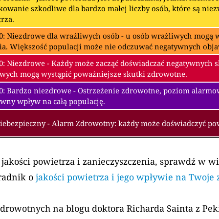
owanie szkodliwe dla bardzo małej liczby osób, które są nie
rza.
0: Niezdrowe dla wrażliwych osób - u osób wrażliwych mogą w
ia. Większość populacji może nie odczuwać negatywnych obj
0: Niezdrowe - Każdy może zacząć doświadczać negatywnych 
wych mogą wystąpić poważniejsze skutki zdrowotne.
00: Bardzo niezdrowe - Ostrzeżenie zdrowotne, poziom alarm
wny wpływ na całą populację.
Niebezpieczny - Alarm Zdrowotny: każdy może doświadczyć p
 jakości powietrza i zanieczyszczenia, sprawdź w w
radnik o
jakości powietrza i jego wpływie na Twoje
zdrowotnych na blogu doktora Richarda Sainta z Pe