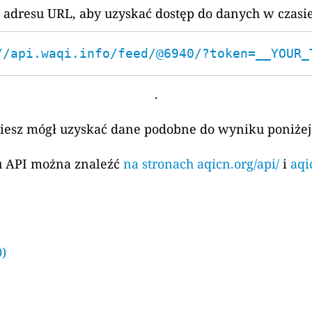
 adresu URL, aby uzyskać dostęp do danych w czasi
//api.waqi.info/feed/@6940/?token=__YOUR_
.
ziesz mógł uzyskać dane podobne do wyniku poniżej
su API można znaleźć
na stronach aqicn.org/api/
i
aqi
)