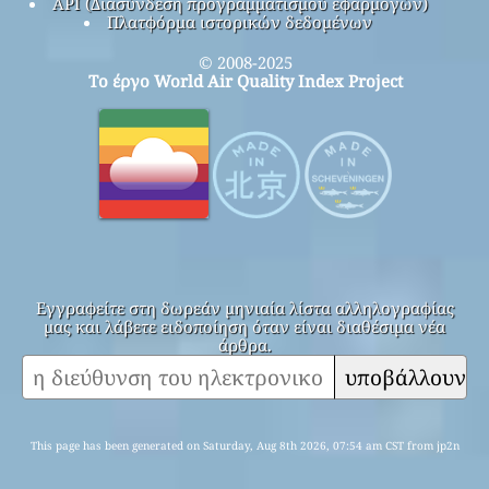
API (Διασύνδεση προγραμματισμού εφαρμογών)
Πλατφόρμα ιστορικών δεδομένων
© 2008-2025
Το έργο World Air Quality Index Project
Εγγραφείτε στη δωρεάν μηνιαία λίστα αλληλογραφίας
μας και λάβετε ειδοποίηση όταν είναι διαθέσιμα νέα
άρθρα.
υποβάλλουν
This page has been generated on Saturday, Aug 8th 2026, 07:54 am CST from jp2n