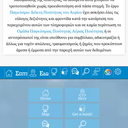
τροποποιηθούν χωρίς προειδοποίηση ανά πάσα στιγμή. Το έργο
Παγκόσμιο Δείκτη Ποιότητας του Αερίου
έχει ασκήσει όλες τις
εύλογες δεξιότητες και φροντίδα κατά την κατάρτιση του
περιεχομένου αυτών των πληροφοριών και σε καμία περίπτωση το
Ομάδα Παγκόσμιας Ποιότητας Αέριας Ποιότητας
ή οι
αντιπρόσωποί της είναι υπεύθυνοι για συμβόλαιο, αδικοπραξία ή
άλλως για τυχόν απώλειες, τραυματισμούς ή ζημίες που προκύπτουν
άμεσα ή έμμεσα από την παροχή αυτών των δεδομένων.
Σπίτι
Εδώ
Home
Here
Map
Get a mask!