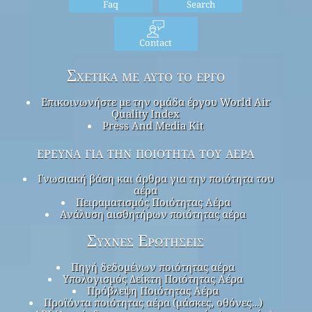
Faq
Search
Contact
Σχετικά με αυτό το έργο
Επικοινωνήστε με την ομάδα έργου World Air
Quality Index
Press And Media Kit
έρευνα για την ποιότητα του αέρα
Γνωσιακή βάση και άρθρα για την ποιότητα του
αέρα
Πειραματισμός Ποιότητας Αέρα
Ανάλυση αισθητήρων ποιότητας αέρα
Συχνές Ερωτήσεις
Πηγή δεδομένων ποιότητας αέρα
Υπολογισμός Δείκτη Ποιότητας Αέρα
Πρόβλεψη Ποιότητας Αέρα
Προϊόντα ποιότητας αέρα (μάσκες, οθόνες…)