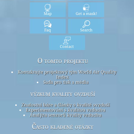
Map
Get a mask!
Faq
Search
Contact
O tomto projektu
Kontaktujte projektový tým World Air Quality
Index
Sada pro tisk a média
výzkum kvality ovzduší
Znalostní báze a články o kvalitě ovzduší
Experimentování s kvalitou vzduchu
Analýza senzorů kvality vzduchu
Často kladené otázky