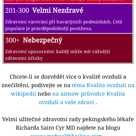
201-300
Velmi Nezdravé
Zdravotní varování při havarijních podmínkách. Celá
populace je pravděpodobněji postižena.
300+
Nebezpečný
Zdravotní upozornění: každý může mít vážnější
zdravotní účinky
Chcete-li se dozvědět více o kvalitě ovzduší a
znečištění, podívejte se na
téma Kvalita ovzduší na
wikipedii
nebo
na airnow průvodce Kvalita
ovzduší a vaše zdraví
.
Velmi užitečné zdravotní rady pekingského lékaře
Richarda Saint Cyr MD najdete na blogu
www.myhealthbeijing.com
.