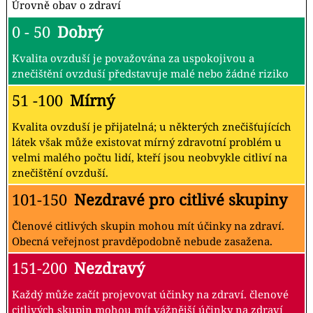
Úrovně obav o zdraví
0 - 50
Dobrý
Kvalita ovzduší je považována za uspokojivou a
znečištění ovzduší představuje malé nebo žádné riziko
51 -100
Mírný
Kvalita ovzduší je přijatelná; u některých znečišťujících
látek však může existovat mírný zdravotní problém u
velmi malého počtu lidí, kteří jsou neobvykle citliví na
znečištění ovzduší.
101-150
Nezdravé pro citlivé skupiny
Členové citlivých skupin mohou mít účinky na zdraví.
Obecná veřejnost pravděpodobně nebude zasažena.
151-200
Nezdravý
Každý může začít projevovat účinky na zdraví. členové
citlivých skupin mohou mít vážnější účinky na zdraví