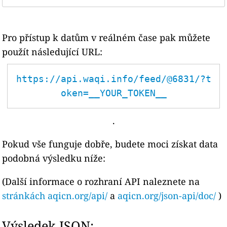
Pro přístup k datům v reálném čase pak můžete
použít následující URL:
https://api.waqi.info/feed/@6831/?t
oken=__YOUR_TOKEN__
.
Pokud vše funguje dobře, budete moci získat data
podobná výsledku níže:
(Další informace o rozhraní API naleznete na
stránkách aqicn.org/api/
a
aqicn.org/json-api/doc/
)
Výsledek JSON: