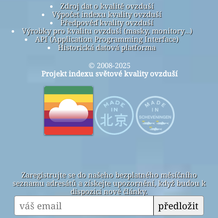
Zdroj dat o kvalitě ovzduší
Výpočet indexu kvality ovzduší
Předpověď kvality ovzduší
Výrobky pro kvalitu ovzduší (masky, monitory…)
API (Application Programming Interface)
Historická datová platforma
© 2008-2025
Projekt indexu světové kvality ovzduší
Zaregistrujte se do našeho bezplatného měsíčního
seznamu adresátů a získejte upozornění, když budou k
dispozici nové články.
předložit