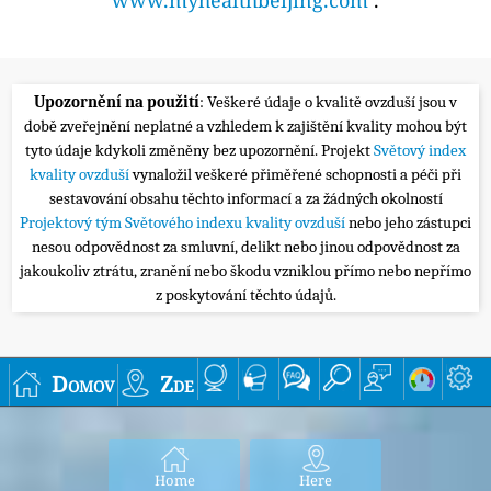
Upozornění na použití
: Veškeré údaje o kvalitě ovzduší jsou v
době zveřejnění neplatné a vzhledem k zajištění kvality mohou být
tyto údaje kdykoli změněny bez upozornění. Projekt
Světový index
kvality ovzduší
vynaložil veškeré přiměřené schopnosti a péči při
sestavování obsahu těchto informací a za žádných okolností
Projektový tým Světového indexu kvality ovzduší
nebo jeho zástupci
nesou odpovědnost za smluvní, delikt nebo jinou odpovědnost za
jakoukoliv ztrátu, zranění nebo škodu vzniklou přímo nebo nepřímo
z poskytování těchto údajů.
Domov
Zde
Home
Here