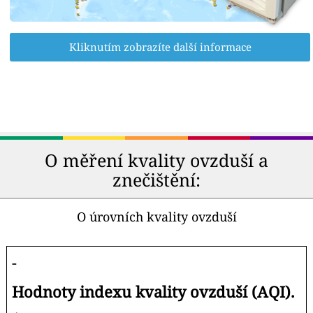
Kliknutím zobrazíte další informace
O měření kvality ovzduší a
znečištění:
O úrovních kvality ovzduší
-
Hodnoty indexu kvality ovzduší (AQI).