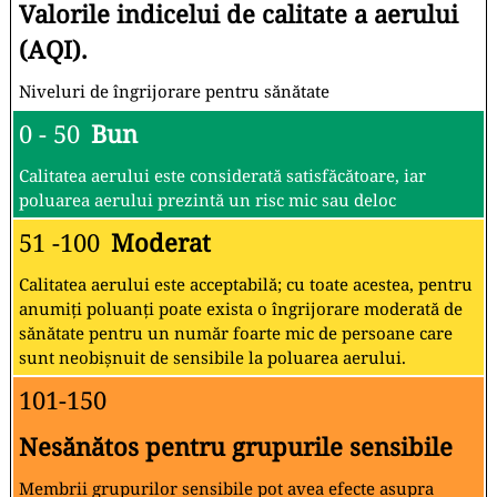
Valorile indicelui de calitate a aerului
(AQI).
Niveluri de îngrijorare pentru sănătate
0 - 50
Bun
Calitatea aerului este considerată satisfăcătoare, iar
poluarea aerului prezintă un risc mic sau deloc
51 -100
Moderat
Calitatea aerului este acceptabilă; cu toate acestea, pentru
anumiți poluanți poate exista o îngrijorare moderată de
sănătate pentru un număr foarte mic de persoane care
sunt neobișnuit de sensibile la poluarea aerului.
101-150
Nesănătos pentru grupurile sensibile
Membrii grupurilor sensibile pot avea efecte asupra