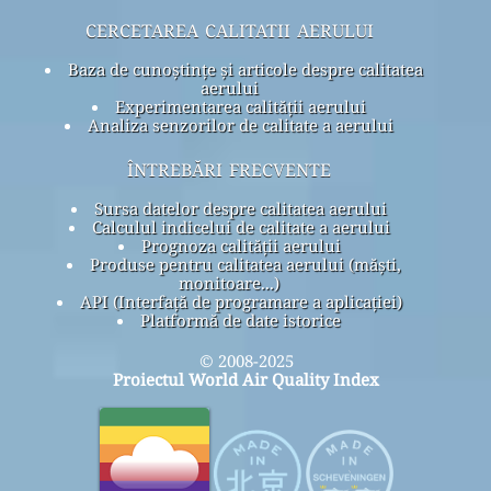
cercetarea calitatii aerului
Baza de cunoștințe și articole despre calitatea
aerului
Experimentarea calității aerului
Analiza senzorilor de calitate a aerului
întrebări frecvente
Sursa datelor despre calitatea aerului
Calculul indicelui de calitate a aerului
Prognoza calității aerului
Produse pentru calitatea aerului (măști,
monitoare...)
API (Interfață de programare a aplicației)
Platformă de date istorice
© 2008-2025
Proiectul World Air Quality Index