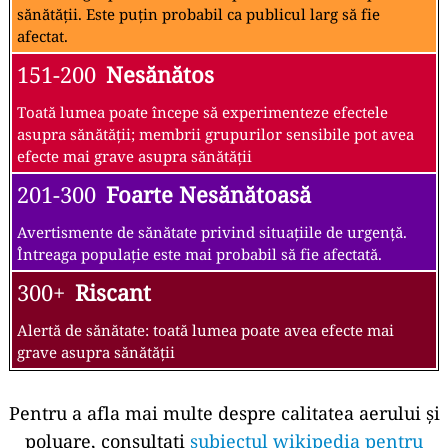
sănătății. Este puțin probabil ca publicul larg să fie
afectat.
151-200
Nesănătos
Toată lumea poate începe să experimenteze efectele
asupra sănătății; membrii grupurilor sensibile pot avea
efecte mai grave asupra sănătății
201-300
Foarte Nesănătoasă
Avertismente de sănătate privind situațiile de urgență.
Întreaga populație este mai probabil să fie afectată.
300+
Riscant
Alertă de sănătate: toată lumea poate avea efecte mai
grave asupra sănătății
Pentru a afla mai multe despre calitatea aerului și
poluare, consultați
subiectul wikipedia pentru