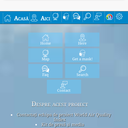
Acasă
Aici
Home
Here
Map
Get a mask!
Faq
Search
Contact
Despre acest proiect
Contactați echipa de proiect World Air Quality
Index
Kit de presă și media