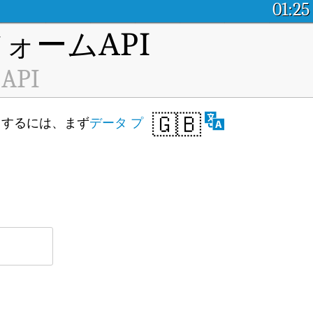
01:25
ォームAPI
 API
🇬🇧
クセスするには、まず
データ プ