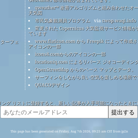
qweather™ 改善アルゴリズムと組み合わせたオ
天気図
市民気象観測員プログラム
via
cwop.waqi.info
変更された Copernicus 大気監視サービス情報
ています
www.flaticon.com から Freepik によって作成
ンターフェ
アイコンの一部
icons8.comからのアイコンの一部
locationiq.com によるリバース ジオコーディン
OpenStreetMap からのベース マップとデータ。
サーフィンをしながら良い空気を楽しめる場所で
QUACOデザイン
リング リストに登録すると、新しい記事が入手可能になったときに
提出する
This page has been generated on Friday, Aug 7th 2026, 09:25 am CST from jp2n