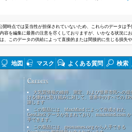
は公開時点では妥当性が担保されていないため、これらのデータは
内容を編集に最善の注意を尽くしておりますが、いかなる状況に
は、このデータの供給によって直接的または間接的に生じる損失
地図
マスク
よくある質問
検索
Credits
大気質情報の維持、測定、および世界市民への提
ける優れた取り組みに対して、世界中のすべての EPA
謝します
この製品には、MaxMind によって作成された
GeoLite2 データが含まれており、maxmind.com 
手できます。
この製品には、geonames.org から入手できる
GeoNames 都市情報が含まれています。