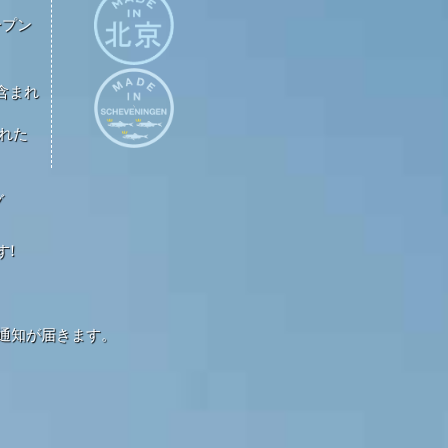
ープン
が含まれ
された
グ
す!
通知が届きます。