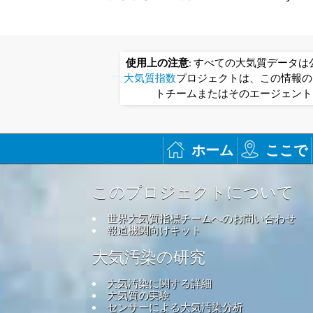
使用上の注意
: すべての大気質データ
大気質指数
プロジェクトは、この情報の
トチームまたはそのエージェント
ホーム
ここで
このプロジェクトについて
世界大気質指標チームへのお問い合わせ
報道機関向けキット
大気汚染の研究
大気汚染に関する詳細
大気質の実験
センサーによる大気汚染分析