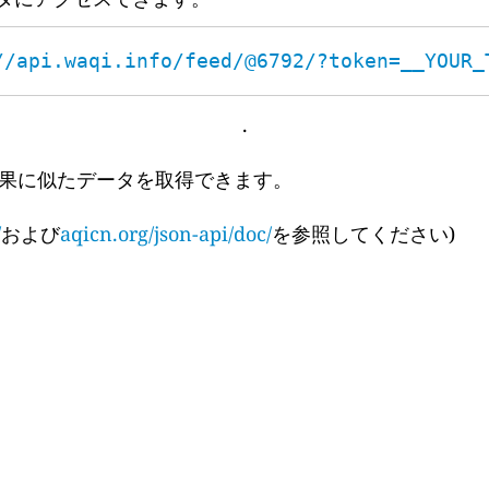
//api.waqi.info/feed/@6792/?token=__YOUR_
.
果に似たデータを取得できます。
/
および
aqicn.org/json-api/doc/
を参照してください)