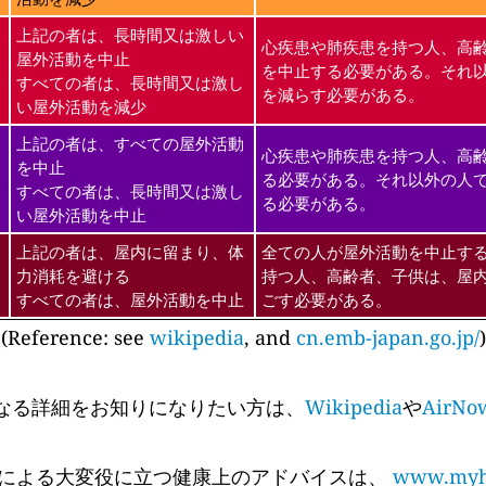
上記の者は、長時間又は激しい
心疾患や肺疾患を持つ人、高
屋外活動を中止
を中止する必要がある。それ
すべての者は、長時間又は激し
を減らす必要がある。
い屋外活動を減少
上記の者は、すべての屋外活動
心疾患や肺疾患を持つ人、高
を中止
る必要がある。それ以外の人
すべての者は、長時間又は激し
る必要がある。
い屋外活動を中止
上記の者は、屋内に留まり、体
全ての人が屋外活動を中止す
力消耗を避ける
持つ人、高齢者、子供は、屋
すべての者は、屋外活動を中止
ごす必要がある。
(Reference: see
wikipedia
, and
cn.emb-japan.go.jp/
)
なる詳細をお知りになりたい方は、
Wikipedia
や
AirNo
 Cyr氏による大変役に立つ健康上のアドバイスは、
www.myhe