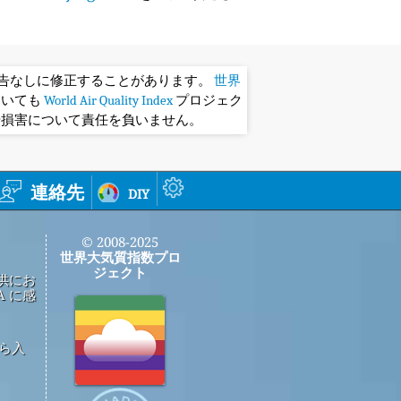
予告なしに修正することがあります。
世界
おいても
World Air Quality Index
プロジェク
や損害について責任を負いません。
連絡先
diy
© 2008-2025
世界大気質指数プロ
ジェクト
供にお
 に感
から入