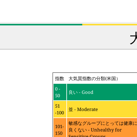
指数
大気質指数の分類(米国）
0 -
良い - Good
50
51
並 - Moderate
-100
敏感なグループにとっては健康
101-
良くない - Unhealthy for
150
Sensitive Groups