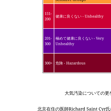
151-
健康に良くない - Unhealthy
200
201-
極めて健康に良くない - Very
300
Unhealthy
300+
危険 - Hazardous
大気汚染についての更
北京在住の医師Richard Saint