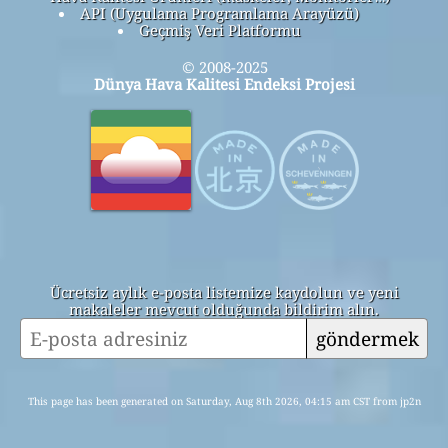
API (Uygulama Programlama Arayüzü)
Geçmiş Veri Platformu
© 2008-2025
Dünya Hava Kalitesi Endeksi Projesi
Ücretsiz aylık e-posta listemize kaydolun ve yeni
makaleler mevcut olduğunda bildirim alın.
göndermek
This page has been generated on Saturday, Aug 8th 2026, 04:15 am CST from jp2n