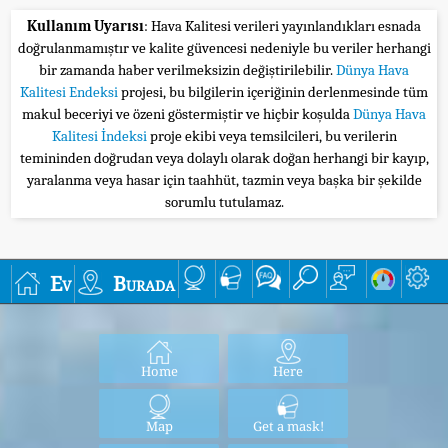
Kullanım Uyarısı
: Hava Kalitesi verileri yayınlandıkları esnada
doğrulanmamıştır ve kalite güvencesi nedeniyle bu veriler herhangi
bir zamanda haber verilmeksizin değiştirilebilir.
Dünya Hava
Kalitesi Endeksi
projesi, bu bilgilerin içeriğinin derlenmesinde tüm
makul beceriyi ve özeni göstermiştir ve hiçbir koşulda
Dünya Hava
Kalitesi İndeksi
proje ekibi veya temsilcileri, bu verilerin
temininden doğrudan veya dolaylı olarak doğan herhangi bir kayıp,
yaralanma veya hasar için taahhüt, tazmin veya başka bir şekilde
sorumlu tutulamaz.
Ev
Burada
Home
Here
Map
Get a mask!