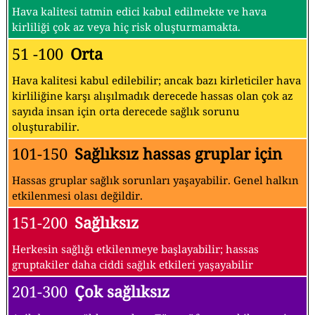
Hava kalitesi tatmin edici kabul edilmekte ve hava
kirliliği çok az veya hiç risk oluşturmamakta.
51 -100
Orta
Hava kalitesi kabul edilebilir; ancak bazı kirleticiler hava
kirliliğine karşı alışılmadık derecede hassas olan çok az
sayıda insan için orta derecede sağlık sorunu
oluşturabilir.
101-150
Sağlıksız hassas gruplar için
Hassas gruplar sağlık sorunları yaşayabilir. Genel halkın
etkilenmesi olası değildir.
151-200
Sağlıksız
Herkesin sağlığı etkilenmeye başlayabilir; hassas
gruptakiler daha ciddi sağlık etkileri yaşayabilir
201-300
Çok sağlıksız