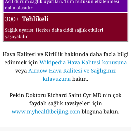
Acil durum sağlık uyarıları. Tüm nüfusun etkilenmesi
daha olasıdır.
300+
Tehlikeli
Sağlık uyarısı: Herkes daha ciddi sağlık etkileri
yaşayabilir
Hava Kalitesi ve Kirlilik hakkında daha fazla bilgi
edinmek için
Wikipedia Hava Kalitesi konusuna
veya
Airnow Hava Kalitesi ve Sağlığınız
kılavuzuna
bakın.
Pekin Doktoru Richard Saint Cyr MD'nin çok
faydalı sağlık tavsiyeleri için
www.myhealthbeijing.com
bloguna bakın.