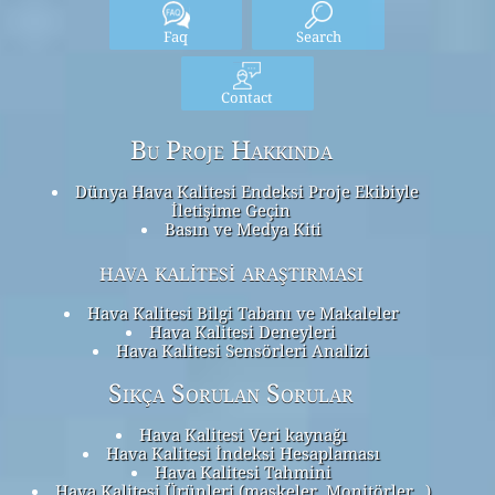
Faq
Search
Contact
Bu Proje Hakkında
Dünya Hava Kalitesi Endeksi Proje Ekibiyle
İletişime Geçin
Basın ve Medya Kiti
hava kalitesi araştırması
Hava Kalitesi Bilgi Tabanı ve Makaleler
Hava Kalitesi Deneyleri
Hava Kalitesi Sensörleri Analizi
Sıkça Sorulan Sorular
Hava Kalitesi Veri kaynağı
Hava Kalitesi İndeksi Hesaplaması
Hava Kalitesi Tahmini
Hava Kalitesi Ürünleri (maskeler, Monitörler…)