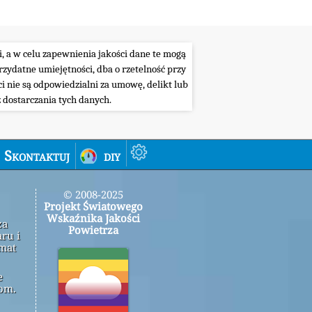
i, a w celu zapewnienia jakości dane te mogą
ydatne umiejętności, dba o rzetelność przy
i nie są odpowiedzialni za umowę, delikt lub
 dostarczania tych danych.
Skontaktuj
diy
© 2008-2025
Projekt Światowego
Wskaźnika Jakości
za
Powietrza
ru i
emat
e
om.