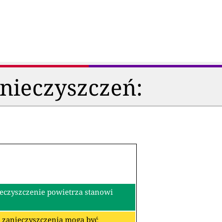
anieczyszczeń:
ieczyszczenie powietrza stanowi
re zanieczyszczenia mogą być