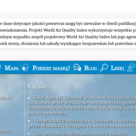
ie dane dotyczące jakości powietrza mogą być nieważne w chwili publikacj
iadomienia. Projekt World Air Quality Index wykorzystuje wszystkie prz
żadnym wypadku zespół projektowy World Air Quality Index lub jego agenc
wiek straty, obrażenia lub szkody wynikające bezpośrednio lub pośrednio z
Mapa
Pobierz maskę!
Blog
Linki
Credits
kaźnik
Całej Agencji Ochrony Środowiska na świecie 
doskonałą pracę w zakresie utrzymywania, pomia
dostarczania obywatelom świata informacji na t
jakości powietrza
Ten produkt zawiera dane GeoLite2 utworzon
przez MaxMind i dostępne na stronie maxmind.c
ietrza
Ten produkt zawiera informacje o mieście