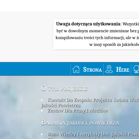
Uwaga dotycząca użytkowania
: Wszystk
być w dowolnym momencie zmieniane bez pow
kompilowaniu treści tych informacji, ale w 
w inny sposób za jakiekol
Strona
Here
O tym projekcie
Kontakt Do Zespołu Projektu świata Ws
Jakości Powietrza
Zestaw Dla Prasy I Mediów
Badania jakości powietrza
Baza Wiedzy I Artykuły Dot. Jakości Pow
Eksperymenty z jakością powietrza