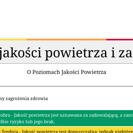
akości powietrza i z
O Poziomach Jakości Powietrza
my zagrożenia zdrowia
Dobra - Jakość powietrza jest uznawana za zadowalającą, a zan
lkie ryzyko lub jego brak.
: Średnia - Jakość powietrza jest dopuszczalna; jednak niektó