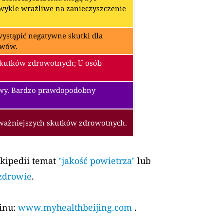
zwykle wrażliwe na zanieczyszczenie
ystąpić negatywne skutki dla
awów.
skutków zdrowotnych; U osób
owy. Bardzo prawdopodobny
oważniejszych skutków zdrowotnych.
ikipedii temat
"jakość powietrza"
lub
 zdrowie
.
kinu:
www.myhealthbeijing.com
.