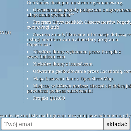
GeoNames dostępne na stronie geonames.org.
Otwarta mapa pogody połączona z algorytmem
ulepszania qweather™
Program Obywatelskich Obserwatorów Pogod
cwop.waqi.info
(AQI)
Zawiera zmodyfikowane informacje dotyczące
usługi monitorowania atmosfery programu
Copernicus
Niektóre ikony wykonane przez Freepik z
www.flaticon.com
Niektóre ikony z icons8.com
Odwrotne geokodowanie przez Locationiq.co
Mapa bazowa i dane z OpenStreetMap.
Miejsce, w którym możesz cieszyć się dobrą ja
powietrza podczas surfowania!
Projekt QUACO
ą comiesięczną listę mailingową i otrzymuj powiadomienia, gdy
składać