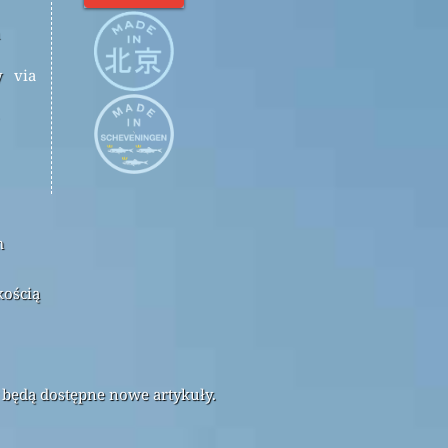
y
via
m
kością
 będą dostępne nowe artykuły.