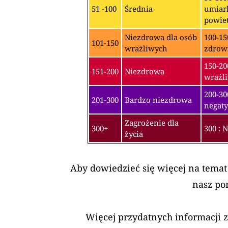
51 -100
Średnia
umiark
powiet
Niezdrowa dla osób
100-15
101-150
wrażliwych
zdrow
150-20
151-200
Niezdrowa
wrażli
200-3
201-300
Bardzo niezdrowa
negaty
Zagrożenie dla
300+
300 : 
życia
Aby dowiedzieć się więcej na temat
nasz po
Więcej przydatnych informacji 