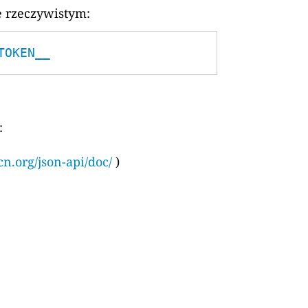
e rzeczywistym:
TOKEN__
:
cn.org/json-api/doc/
)