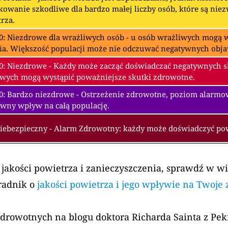
owanie szkodliwe dla bardzo małej liczby osób, które są nie
rza.
0: Niezdrowe dla wrażliwych osób - u osób wrażliwych mogą w
ia. Większość populacji może nie odczuwać negatywnych obj
0: Niezdrowe - Każdy może zacząć doświadczać negatywnych 
wych mogą wystąpić poważniejsze skutki zdrowotne.
00: Bardzo niezdrowe - Ostrzeżenie zdrowotne, poziom alarm
wny wpływ na całą populację.
Niebezpieczny - Alarm Zdrowotny: każdy może doświadczyć p
 jakości powietrza i zanieczyszczenia, sprawdź w w
radnik o
jakości powietrza i jego wpływie na Twoje
zdrowotnych na blogu doktora Richarda Sainta z Pe