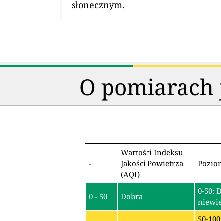
słonecznym.
O pomiarach j
Wartości Indeksu
-
Jakości Powietrza
Pozio
(AQI)
0-50: 
0 - 50
Dobra
niewie
50-100