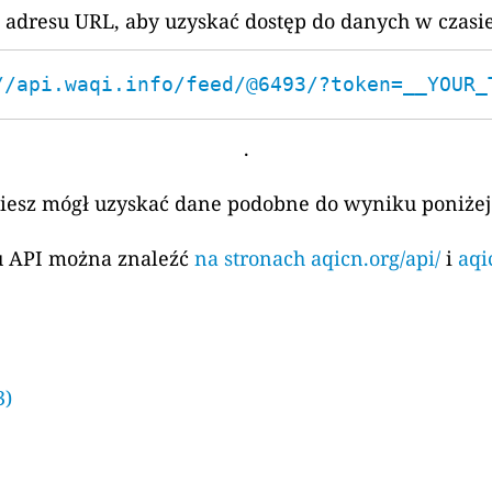
 adresu URL, aby uzyskać dostęp do danych w czasi
//api.waqi.info/feed/@6493/?token=__YOUR_
.
ziesz mógł uzyskać dane podobne do wyniku poniżej
su API można znaleźć
na stronach aqicn.org/api/
i
aqi
3)