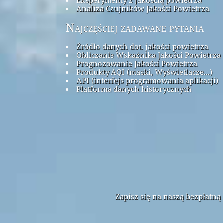
Analiza Czujników Jakości Powietrza
Najczęściej zadawane pytania
Źródło danych dot. jakości powietrza
Obliczanie Wskaźnika Jakości Powietrza 
Prognozowanie Jakości Powietrza
Produkty AQI (maski, Wyświetlacze...)
API (interfejs programowania aplikacji)
Platforma danych historycznych
Zapisz się na naszą bezpłatn