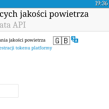
19:36
cych jakości powietrza
ata API
🇬🇧
ania jakości powietrza
jestracji tokenu platformy