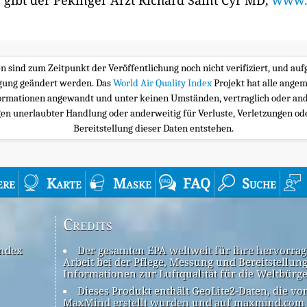
 gibt der Pekinger Arzt Richard Saint Cyr MD,
www.m
ten sind zum Zeitpunkt der Veröffentlichung noch nicht verifiziert, und a
igung geändert werden. Das
World Air Quality Index
Projekt hat alle ange
ormationen angewandt und unter keinen Umständen, vertraglich oder and
n unerlaubter Handlung oder anderweitig für Verluste, Verletzungen oder
Bereitstellung dieser Daten entstehen.
ere
Karte
Maske
FAQ
Suche
Credits
Index
Der gesamten EPA weltweit für ihre hervorra
Arbeit bei der Pflege, Messung und Bereitstellun
Informationen zur Luftqualität für die Weltbürg
Dieses Produkt enthält GeoLite2-Daten, die vo
MaxMind erstellt wurden und auf maxmind.com