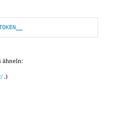
TOKEN__
s ähneln:
/
.)