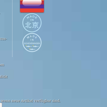
.
cus-
com
lität
, wenn neue Artikel verfügbar sind.