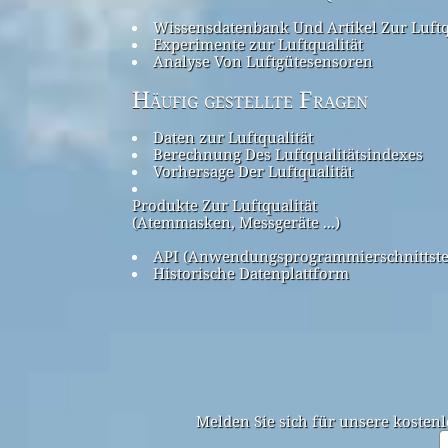
Wissensdatenbank Und Artikel Zur Luftq
Experimente zur Luftqualität
Analyse Von Luftgütesensoren
Häufig gestellte Fragen
Daten zur Luftqualität
Berechnung Des Luftqualitätsindexes
Vorhersage Der Luftqualität
Produkte Zur Luftqualität
(Atemmasken, Messgeräte ...)
API (Anwendungsprogrammierschnittste
Historische Datenplattform
Melden Sie sich für unsere kostenl