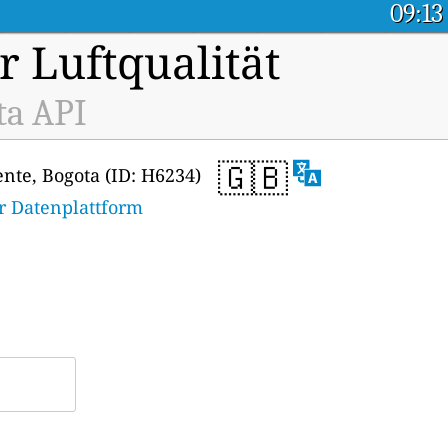
09:13
r Luftqualität
ta API
🇬🇧
nte, Bogota (ID: H6234)
r Datenplattform