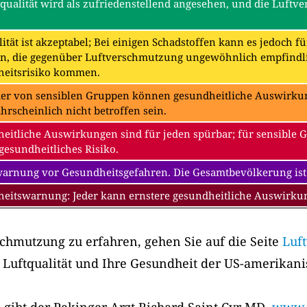
tqualität wird als zufriedenstellend angesehen, und die Luftv
ität ist akzeptabel; Bei einigen Schadstoffen kann es jedoch f
n, die gegenüber Luftverschmutzung ungewöhnlich empfindli
eitsrisiko kommen.
der von sensiblen Gruppen können gesundheitliche Auswirkung
hrscheinlich nicht betroffen sein.
eitliche Auswirkungen sind für jeden spürbar; für sensible 
gesundheitliches Risiko.
warnung vor Gesundheitsgefahren. Die Gesamtbevölkerung ist
eitswarnung: Jeder kann ernstere gesundheitliche Auswirk
chmutzung zu erfahren, gehen Sie auf die Seite
Luf
 Luftqualität und Ihre Gesundheit der US-amerikan