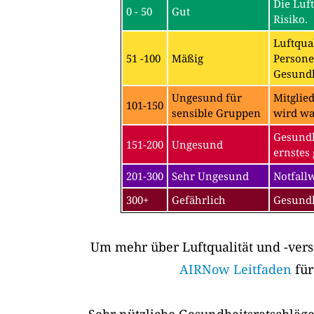
Die Luf
0 - 50
Gut
Risiko.
Luftqual
51 -100
Mäßig
Persone
Gesundh
Ungesund für
Mitglie
101-150
sensible Gruppen
wird wa
Gesundh
151-200
Ungesund
ernstes 
201-300
Sehr Ungesund
Notfall
300+
Gefährlich
Gesundh
Um mehr über Luftqualität und -vers
AIRNow Leitfaden
für