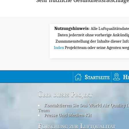
Sehr nützliche Gesundheitsratschläge
Nutzungshinweis
: Alle Luftqualitätsda
Daten jederzeit ohne vorherige Ankünd
Zusammenstellung der Inhalte dieser Inf
Index
Projektteam oder seine Agenten wege
Startseite
H
Über dieses Projekt
Kontaktieren Sie Das World Air Quality 
Team
Presse Und Medien-Kit
Forschung zur Luftqualität