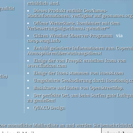
erhältlich sind.
ualität
Dieses Produkt enthält GeoNames-
Stadtinformationen, verfügbar auf geonames.org
Offene Wetterkarte, kombiniert mit dem
Verbesserungsalgorithmus qweather™
Citizen Weather Observer-Programm
via
cwop.waqi.info
Enthält geänderte Informationen zum Coperni
Atmosphärenüberwachungsdienst
Einige der von Freepik erstellten Icons von
www.flaticon.com
Einige der Icons stammen von icons8.com
lle)
Umgekehrte Geokodierung durch locationiq.
Basiskarte und Daten von OpenStreetMap.
Der perfekte Ort, um beim Surfen gute Luftqua
zu genießen!
QUACO Design
ose monatliche Mailingliste an und werden Sie benachrichtigt