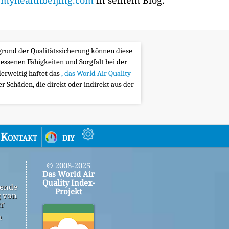
yhealthbeijing.com
in seinem Blog.
ufgrund der Qualitätssicherung können diese
messenen Fähigkeiten und Sorgfalt bei der
erweitig haftet das
, das World Air Quality
 Schäden, die direkt oder indirekt aus der
Kontakt
diy
© 2008-2025
Das World Air
Quality Index-
gende
Projekt
g von
er
n