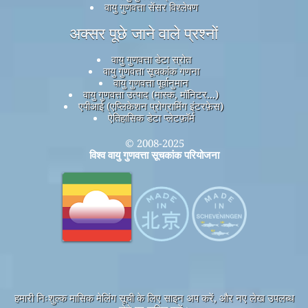
वायु गुणवत्ता सेंसर विश्लेषण
अक्सर पूछे जाने वाले प्रश्नों
वायु गुणवत्ता डेटा स्रोत
वायु गुणवत्ता सूचकांक गणना
वायु गुणवत्ता पूर्वानुमान
वायु गुणवत्ता उत्पाद (मास्क, मॉनिटर...)
एपीआई (एप्लिकेशन प्रोग्रामिंग इंटरफ़ेस)
ऐतिहासिक डेटा प्लेटफ़ॉर्म
© 2008-2025
विश्व वायु गुणवत्ता सूचकांक परियोजना
हमारी निःशुल्क मासिक मेलिंग सूची के लिए साइन अप करें, और नए लेख उपलब्ध