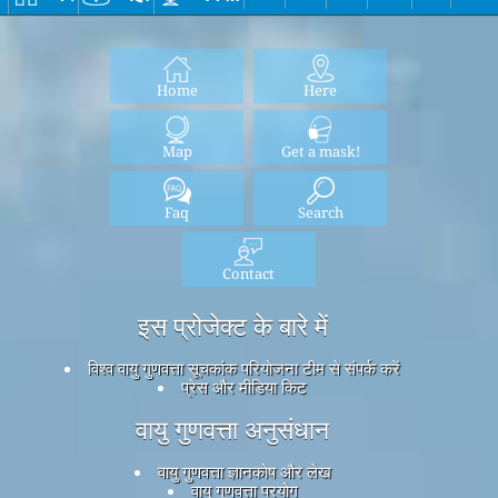
Home
Here
Map
Get a mask!
Faq
Search
Contact
इस प्रोजेक्ट के बारे में
विश्व वायु गुणवत्ता सूचकांक परियोजना टीम से संपर्क करें
प्रेस और मीडिया किट
वायु गुणवत्ता अनुसंधान
वायु गुणवत्ता ज्ञानकोष और लेख
वायु गुणवत्ता प्रयोग