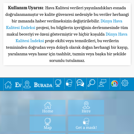
Kullanım Uyarısı
: Hava Kalitesi verileri yayınlandıkları esnada
doğrulanmamıştır ve kalite güvencesi nedeniyle bu veriler herhangi
bir zamanda haber verilmeksizin değiştirilebilir.
Dünya Hava
Kalitesi Endeksi
projesi, bu bilgilerin içeriğinin derlenmesinde tüm
makul beceriyi ve özeni göstermiştir ve hiçbir koşulda
Dünya Hava
Kalitesi İndeksi
proje ekibi veya temsilcileri, bu verilerin
temininden doğrudan veya dolaylı olarak doğan herhangi bir kayıp,
yaralanma veya hasar için taahhüt, tazmin veya başka bir şekilde
sorumlu tutulamaz.
Ev
Burada
Home
Here
Map
Get a mask!