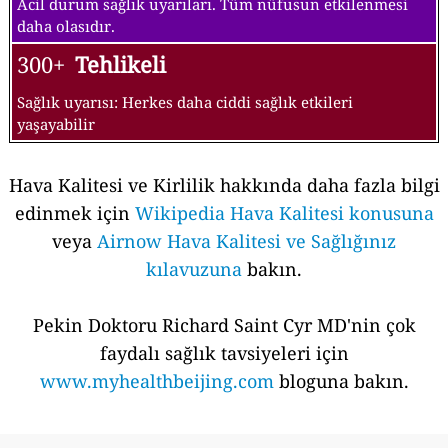
Acil durum sağlık uyarıları. Tüm nüfusun etkilenmesi
daha olasıdır.
300+
Tehlikeli
Sağlık uyarısı: Herkes daha ciddi sağlık etkileri
yaşayabilir
Hava Kalitesi ve Kirlilik hakkında daha fazla bilgi
edinmek için
Wikipedia Hava Kalitesi konusuna
veya
Airnow Hava Kalitesi ve Sağlığınız
kılavuzuna
bakın.
Pekin Doktoru Richard Saint Cyr MD'nin çok
faydalı sağlık tavsiyeleri için
www.myhealthbeijing.com
bloguna bakın.