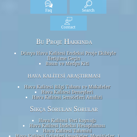
Faq
Search
Contact
Bu Proje Hakkında
Dünya Hava Kalitesi Endeksi Proje Ekibiyle
İletişime Geçin
Basın ve Medya Kiti
hava kalitesi araştırması
Hava Kalitesi Bilgi Tabanı ve Makaleler
Hava Kalitesi Deneyleri
Hava Kalitesi Sensörleri Analizi
Sıkça Sorulan Sorular
Hava Kalitesi Veri kaynağı
Hava Kalitesi İndeksi Hesaplaması
Hava Kalitesi Tahmini
Hava Kalitesi Ürünleri (maskeler, Monitörler…)