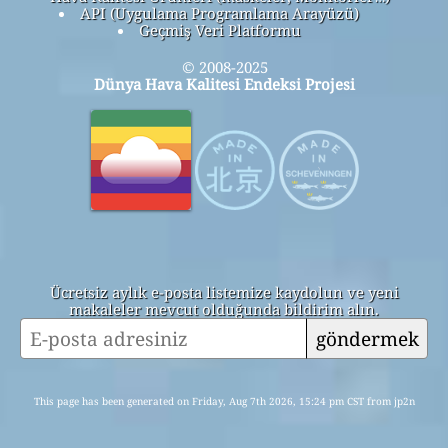
API (Uygulama Programlama Arayüzü)
Geçmiş Veri Platformu
© 2008-2025
Dünya Hava Kalitesi Endeksi Projesi
Ücretsiz aylık e-posta listemize kaydolun ve yeni
makaleler mevcut olduğunda bildirim alın.
göndermek
This page has been generated on Friday, Aug 7th 2026, 15:24 pm CST from jp2n