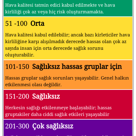
Hava kalitesi tatmin edici kabul edilmekte ve hava
kirliliği çok az veya hiç risk oluşturmamakta.
51 -100
Orta
Hava kalitesi kabul edilebilir; ancak bazı kirleticiler hava
kirliliğine karşı alışılmadık derecede hassas olan çok az
sayıda insan için orta derecede sağlık sorunu
oluşturabilir.
101-150
Sağlıksız hassas gruplar için
Hassas gruplar sağlık sorunları yaşayabilir. Genel halkın
etkilenmesi olası değildir.
151-200
Sağlıksız
Herkesin sağlığı etkilenmeye başlayabilir; hassas
gruptakiler daha ciddi sağlık etkileri yaşayabilir
201-300
Çok sağlıksız