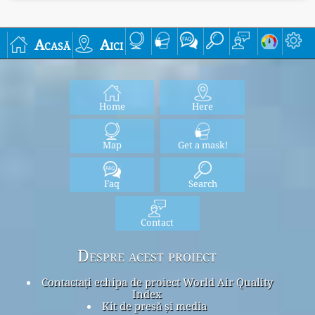
Acasă
Aici
Home
Here
Map
Get a mask!
Faq
Search
Contact
Despre acest proiect
Contactați echipa de proiect World Air Quality
Index
Kit de presă și media