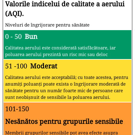
Valorile indicelui de calitate a aerului
(AQI).
Niveluri de îngrijorare pentru sănătate
0 - 50
Bun
Calitatea aerului este considerată satisfăcătoare, iar
poluarea aerului prezintă un risc mic sau deloc
51 -100
Moderat
Calitatea aerului este acceptabilă; cu toate acestea, pentru
anumiți poluanți poate exista o îngrijorare moderată de
sănătate pentru un număr foarte mic de persoane care
sunt neobișnuit de sensibile la poluarea aerului.
101-150
Nesănătos pentru grupurile sensibile
Membrii grupurilor sensibile pot avea efecte asupra