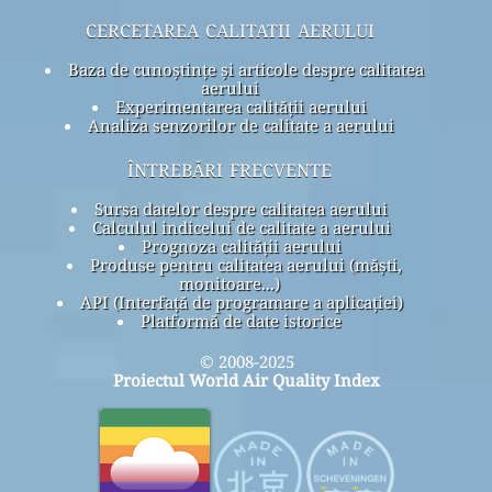
cercetarea calitatii aerului
Baza de cunoștințe și articole despre calitatea
aerului
Experimentarea calității aerului
Analiza senzorilor de calitate a aerului
întrebări frecvente
Sursa datelor despre calitatea aerului
Calculul indicelui de calitate a aerului
Prognoza calității aerului
Produse pentru calitatea aerului (măști,
monitoare...)
API (Interfață de programare a aplicației)
Platformă de date istorice
© 2008-2025
Proiectul World Air Quality Index