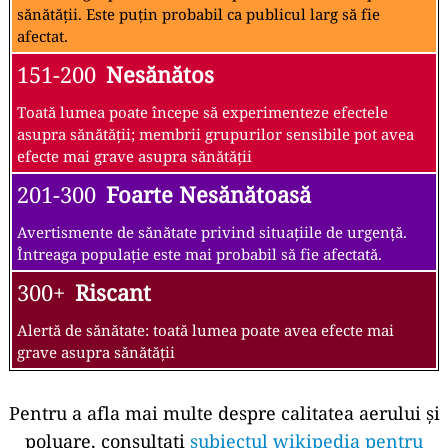
sănătății. Este puțin probabil ca publicul larg să fie
afectat.
151-200
Nesănătos
Toată lumea poate începe să experimenteze efectele
asupra sănătății; membrii grupurilor sensibile pot avea
efecte mai grave asupra sănătății
201-300
Foarte Nesănătoasă
Avertismente de sănătate privind situațiile de urgență.
Întreaga populație este mai probabil să fie afectată.
300+
Riscant
Alertă de sănătate: toată lumea poate avea efecte mai
grave asupra sănătății
Pentru a afla mai multe despre calitatea aerului și
poluare, consultați
subiectul wikipedia pentru