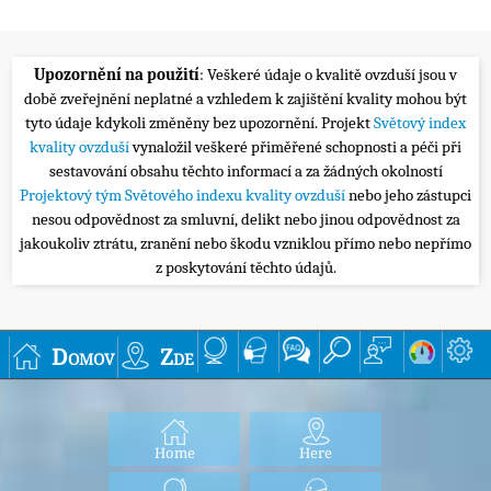
Upozornění na použití
: Veškeré údaje o kvalitě ovzduší jsou v
době zveřejnění neplatné a vzhledem k zajištění kvality mohou být
tyto údaje kdykoli změněny bez upozornění. Projekt
Světový index
kvality ovzduší
vynaložil veškeré přiměřené schopnosti a péči při
sestavování obsahu těchto informací a za žádných okolností
Projektový tým Světového indexu kvality ovzduší
nebo jeho zástupci
nesou odpovědnost za smluvní, delikt nebo jinou odpovědnost za
jakoukoliv ztrátu, zranění nebo škodu vzniklou přímo nebo nepřímo
z poskytování těchto údajů.
Domov
Zde
Home
Here