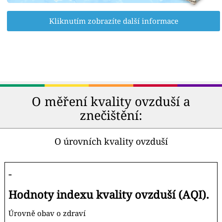
Kliknutím zobrazíte další informace
O měření kvality ovzduší a
znečištění:
O úrovních kvality ovzduší
-
Hodnoty indexu kvality ovzduší (AQI).
Úrovně obav o zdraví