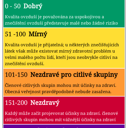
0 - 50
Dobrý
Kvalita ovzduší je považována za uspokojivou a
znečištění ovzduší představuje malé nebo žádné riziko
51 -100
Mírný
Kvalita ovzduší je přijatelná; u některých znečišťujících
látek však může existovat mírný zdravotní problém u
velmi malého počtu lidí, kteří jsou neobvykle citliví na
znečištění ovzduší.
101-150
Nezdravé pro citlivé skupiny
Členové citlivých skupin mohou mít účinky na zdraví.
Obecná veřejnost pravděpodobně nebude zasažena.
151-200
Nezdravý
Každý může začít projevovat účinky na zdraví. členové
citlivých skupin mohou mít vážnější účinky na zdraví