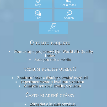
Map
Get a mask!
Faq
Search
Contact
O tomto projektu
Kontaktujte projektový tým World Air Quality
Index
Sada pro tisk a média
výzkum kvality ovzduší
Znalostní báze a články o kvalitě ovzduší
Experimentování s kvalitou vzduchu
Analýza senzorů kvality vzduchu
Často kladené otázky
Zdroj dat o kvalitě ovzduší