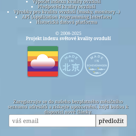
Výpočet indexu kvality ovzduší
Předpověď kvality ovzduší
Výrobky pro kvalitu ovzduší (masky, monitory…)
API (Application Programming Interface)
Historická datová platforma
© 2008-2025
Projekt indexu světové kvality ovzduší
Zaregistrujte se do našeho bezplatného měsíčního
seznamu adresátů a získejte upozornění, když budou k
dispozici nové články.
předložit