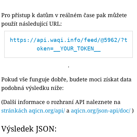
Pro přístup k datům v reálném čase pak můžete
použít následující URL:
https://api.waqi.info/feed/@5962/?t
oken=__YOUR_TOKEN__
.
Pokud vše funguje dobře, budete moci získat data
podobná výsledku níže:
(Další informace o rozhraní API naleznete na
stránkách aqicn.org/api/
a
aqicn.org/json-api/doc/
)
Výsledek JSON: