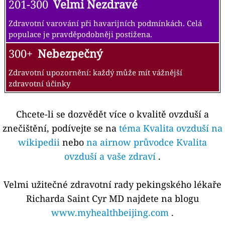
201-300
Velmi Nezdravé
Zdravotní varování při havarijních podmínkách. Celá
populace je pravděpodobněji postižena.
300+
Nebezpečný
Zdravotní upozornění: každý může mít vážnější
zdravotní účinky
Chcete-li se dozvědět více o kvalitě ovzduší a
znečištění, podívejte se na
téma Kvalita ovzduší na
wikipedii
nebo
na airnow průvodce Kvalita
ovzduší a vaše zdraví
.
Velmi užitečné zdravotní rady pekingského lékaře
Richarda Saint Cyr MD najdete na blogu
www.myhealthbeijing.com
.